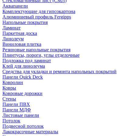
Стекломагниевый лист (СМЛ)
Аквапанели
Комплектующие для гипсокартона
Алюминиевый профиль Fergipps
Напольные покрытия
Ламинат
Паркетная доска
Линолеум
Виниловая плитка
Резиновые напольные покрытия
Плинтусы, пороги, углы отделочные
Подложка под ламинат
Клей для линолеума
Средства для укладки и ремонта напольных покрытий
Панели Quick Deck
Ковролин
Ковры
Ковровые дорожки
Стены
Панели ПВХ
Панели МДФ
Листовые панели
Потолок
Подвесной потолок
Лакокрасочные материалы