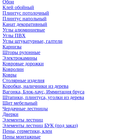
Обои
Клей обойный
Плинтус потолочный
Плинтус напольный
Канат декоративный
Углы алюминиевые
Углы ПВХ
Углы штукатурные, галтели
Карнизы
Шторы рулонные
Электрокамины
Ковровые дорожки
Ковролин
Ковры
Столярные изделия
Коробки, наличники из дерева
Вагонка, Блок-хаус, Иммитация бруса
Штапики, плинтуса, уголки из дерева
Щит мебельный
Чердачные лестницы
Дверки
Элементы лестниц
Элементы лестниц БУК (под заказ)
Пены, герметики, клеи
Пены монтажные