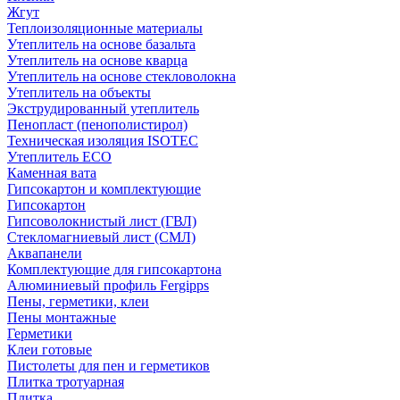
Жгут
Теплоизоляционные материалы
Утеплитель на основе базальта
Утеплитель на основе кварца
Утеплитель на основе стекловолокна
Утеплитель на объекты
Экструдированный утеплитель
Пенопласт (пенополистирол)
Техническая изоляция ISOTEC
Утеплитель ECO
Каменная вата
Гипсокартон и комплектующие
Гипсокартон
Гипсоволокнистый лист (ГВЛ)
Стекломагниевый лист (СМЛ)
Аквапанели
Комплектующие для гипсокартона
Алюминиевый профиль Fergipps
Пены, герметики, клеи
Пены монтажные
Герметики
Клеи готовые
Пистолеты для пен и герметиков
Плитка тротуарная
Плитка