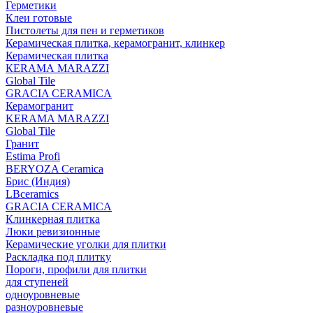
Герметики
Клеи готовые
Пистолеты для пен и герметиков
Керамическая плитка, керамогранит, клинкер
Керамическая плитка
КЕRАМА MARAZZI
Global Tile
GRACIA CERAMICA
Керамогранит
KERAMA MARAZZI
Global Tile
Гранит
Estima Profi
BERYOZA Ceramica
Брис (Индия)
LBceramics
GRACIA CERAMICA
Клинкерная плитка
Люки ревизионные
Керамические уголки для плитки
Раскладка под плитку
Пороги, профили для плитки
для ступеней
одноуровневые
разноуровневые