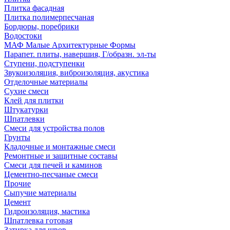
Плитка фасадная
Плитка полимерпесчаная
Бордюры, поребрики
Водостоки
МАФ Малые Архитектурные Формы
Парапет. плиты, навершия, Г/образн. эл-ты
Ступени, подступенки
Звукоизоляция, виброизоляция, акустика
Отделочные материалы
Сухие смеси
Клей для плитки
Штукатурки
Шпатлевки
Смеси для устройства полов
Грунты
Кладочные и монтажные смеси
Ремонтные и защитные составы
Смеси для печей и каминов
Цементно-песчаные смеси
Прочие
Сыпучие материалы
Цемент
Гидроизоляция, мастика
Шпатлевка готовая
Затирка для швов