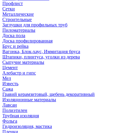
Профлист
Сетки
Металлические
Строительные
Заглушки для профильных труб
Пиломатериалы
Доска пола
Доска профилированная
Брус и рейка
Вагонка, Блок-хаус, Иммитация бруса
Штапики, плинтуса, уголки из дерева
Сыпучие материалы
Цемент
Алебастр и гипс
Мел
Известь
Сажа
Гравий керамзитовый, щебень декоративный
Изоляционные материалы
Лавсан
Полиэтилен
Трубная изоляция
Фольга
Гидроизоляция, мастика
Пленки