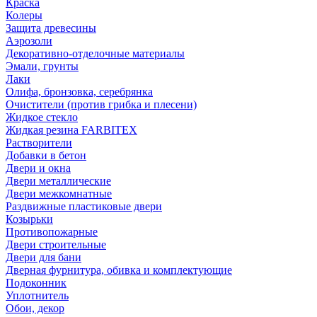
Краска
Колеры
Защита древесины
Аэрозоли
Декоративно-отделочные материалы
Эмали, грунты
Лаки
Олифа, бронзовка, серебрянка
Очистители (против грибка и плесени)
Жидкое стекло
Жидкая резина FARBITEX
Растворители
Добавки в бетон
Двери и окна
Двери металлические
Двери межкомнатные
Раздвижные пластиковые двери
Козырьки
Противопожарные
Двери строительные
Двери для бани
Дверная фурнитура, обивка и комплектующие
Подоконник
Уплотнитель
Обои, декор