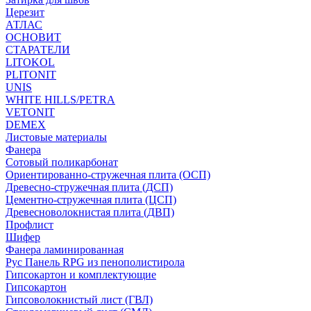
Церезит
АТЛАС
ОСНОВИТ
СТАРАТЕЛИ
LITOKOL
PLITONIT
UNIS
WHITE HILLS/PETRA
VETONIT
DEMEX
Листовые материалы
Фанера
Сотовый поликарбонат
Ориентированно-стружечная плита (ОСП)
Древесно-стружечная плита (ДСП)
Цементно-стружечная плита (ЦСП)
Древесноволокнистая плита (ДВП)
Профлист
Шифер
Фанера ламинированная
Рус Панель RPG из пенополистирола
Гипсокартон и комплектующие
Гипсокартон
Гипсоволокнистый лист (ГВЛ)