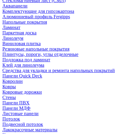
Стекломагниевый лист (СМЛ)
Аквапанели
Комплектующие для гипсокартона
Алюминиевый профиль Fergipps
Напольные покрытия
Ламинат
Паркетная доска
Линолеум
Виниловая плитка
Резиновые напольные покрытия
Плинтусы, пороги, углы отделочные
Подложка под ламинат
Клей для линолеума
Средства для укладки и ремонта напольных покрытий
Панели Quick Deck
Ковролин
Ковры
Ковровые дорожки
Стены
Панели ПВХ
Панели МДФ
Листовые панели
Потолок
Подвесной потолок
Лакокрасочные материалы