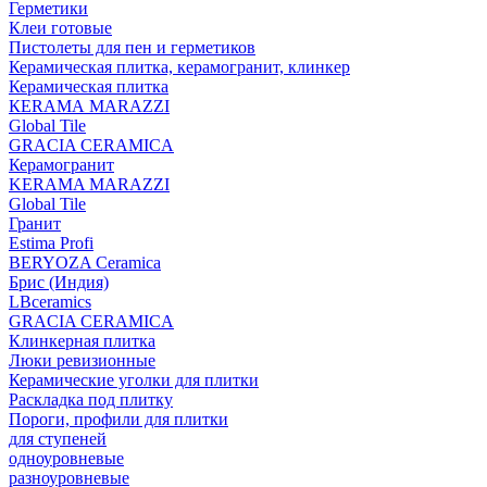
Герметики
Клеи готовые
Пистолеты для пен и герметиков
Керамическая плитка, керамогранит, клинкер
Керамическая плитка
КЕRАМА MARAZZI
Global Tile
GRACIA CERAMICA
Керамогранит
KERAMA MARAZZI
Global Tile
Гранит
Estima Profi
BERYOZA Ceramica
Брис (Индия)
LBceramics
GRACIA CERAMICA
Клинкерная плитка
Люки ревизионные
Керамические уголки для плитки
Раскладка под плитку
Пороги, профили для плитки
для ступеней
одноуровневые
разноуровневые