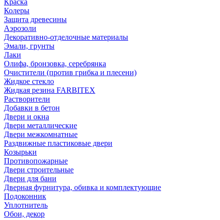
Краска
Колеры
Защита древесины
Аэрозоли
Декоративно-отделочные материалы
Эмали, грунты
Лаки
Олифа, бронзовка, серебрянка
Очистители (против грибка и плесени)
Жидкое стекло
Жидкая резина FARBITEX
Растворители
Добавки в бетон
Двери и окна
Двери металлические
Двери межкомнатные
Раздвижные пластиковые двери
Козырьки
Противопожарные
Двери строительные
Двери для бани
Дверная фурнитура, обивка и комплектующие
Подоконник
Уплотнитель
Обои, декор