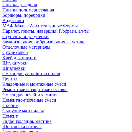
Плитка фасадная
Плитка полимерпесчаная
Бордюры, поребрики
Водостоки
МАФ Малые Архитектурные Формы
Парапет. плиты, навершия, Г/образн. эл-ты
Ступени, подступенки
Звукоизоляция, виброизоляция, акустика
Отделочные материалы
Сухие смеси
Клей для плитки
Штукатурки
Шпатлевки
Смеси для устройства полов
Грунты
Кладочные и монтажные смеси
Ремонтные и защитные составы
Смеси для печей и каминов
Цементно-песчаные смеси
Прочие
Сыпучие материалы
Цемент
Гидроизоляция, мастика
Шпатлевка готовая
Затирка для швов