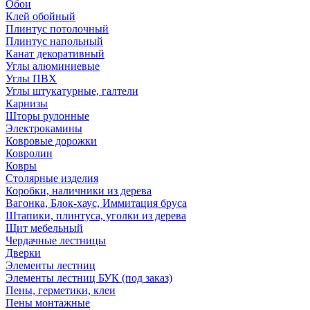
Обои
Клей обойный
Плинтус потолочный
Плинтус напольный
Канат декоративный
Углы алюминиевые
Углы ПВХ
Углы штукатурные, галтели
Карнизы
Шторы рулонные
Электрокамины
Ковровые дорожки
Ковролин
Ковры
Столярные изделия
Коробки, наличники из дерева
Вагонка, Блок-хаус, Иммитация бруса
Штапики, плинтуса, уголки из дерева
Щит мебельный
Чердачные лестницы
Дверки
Элементы лестниц
Элементы лестниц БУК (под заказ)
Пены, герметики, клеи
Пены монтажные