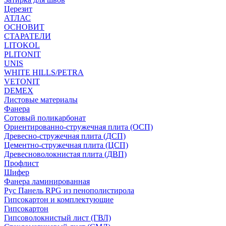
Церезит
АТЛАС
ОСНОВИТ
СТАРАТЕЛИ
LITOKOL
PLITONIT
UNIS
WHITE HILLS/PETRA
VETONIT
DEMEX
Листовые материалы
Фанера
Сотовый поликарбонат
Ориентированно-стружечная плита (ОСП)
Древесно-стружечная плита (ДСП)
Цементно-стружечная плита (ЦСП)
Древесноволокнистая плита (ДВП)
Профлист
Шифер
Фанера ламинированная
Рус Панель RPG из пенополистирола
Гипсокартон и комплектующие
Гипсокартон
Гипсоволокнистый лист (ГВЛ)