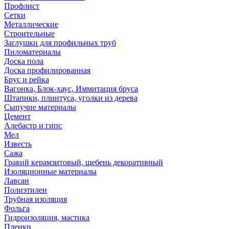
Профлист
Сетки
Металлические
Строительные
Заглушки для профильных труб
Пиломатериалы
Доска пола
Доска профилированная
Брус и рейка
Вагонка, Блок-хаус, Иммитация бруса
Штапики, плинтуса, уголки из дерева
Сыпучие материалы
Цемент
Алебастр и гипс
Мел
Известь
Сажа
Гравий керамзитовый, щебень декоративный
Изоляционные материалы
Лавсан
Полиэтилен
Трубная изоляция
Фольга
Гидроизоляция, мастика
Пленки