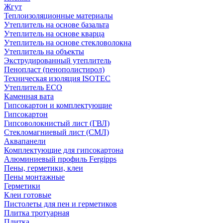
Жгут
Теплоизоляционные материалы
Утеплитель на основе базальта
Утеплитель на основе кварца
Утеплитель на основе стекловолокна
Утеплитель на объекты
Экструдированный утеплитель
Пенопласт (пенополистирол)
Техническая изоляция ISOTEC
Утеплитель ECO
Каменная вата
Гипсокартон и комплектующие
Гипсокартон
Гипсоволокнистый лист (ГВЛ)
Стекломагниевый лист (СМЛ)
Аквапанели
Комплектующие для гипсокартона
Алюминиевый профиль Fergipps
Пены, герметики, клеи
Пены монтажные
Герметики
Клеи готовые
Пистолеты для пен и герметиков
Плитка тротуарная
Плитка