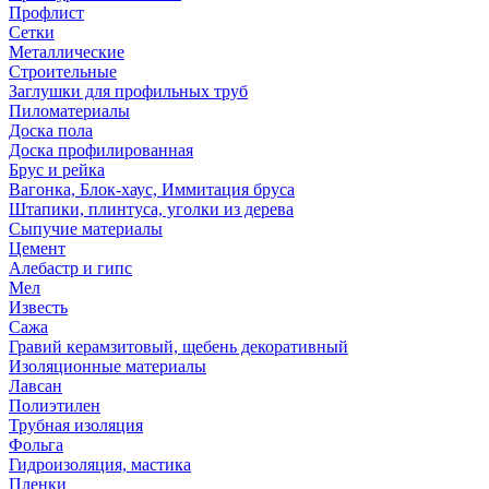
Профлист
Сетки
Металлические
Строительные
Заглушки для профильных труб
Пиломатериалы
Доска пола
Доска профилированная
Брус и рейка
Вагонка, Блок-хаус, Иммитация бруса
Штапики, плинтуса, уголки из дерева
Сыпучие материалы
Цемент
Алебастр и гипс
Мел
Известь
Сажа
Гравий керамзитовый, щебень декоративный
Изоляционные материалы
Лавсан
Полиэтилен
Трубная изоляция
Фольга
Гидроизоляция, мастика
Пленки