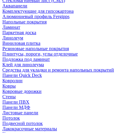
Стекломагниевый лист (СМЛ)
Аквапанели
Комплектующие для гипсокартона
Алюминиевый профиль Fergipps
Напольные покрытия
Ламинат
Паркетная доска
Линолеум
Виниловая плитка
Резиновые напольные покрытия
Плинтусы, пороги, углы отделочные
Подложка под ламинат
Клей для линолеума
Средства для укладки и ремонта напольных покрытий
Панели Quick Deck
Ковролин
Ковры
Ковровые дорожки
Стены
Панели ПВХ
Панели МДФ
Листовые панели
Потолок
Подвесной потолок
Лакокрасочные материалы