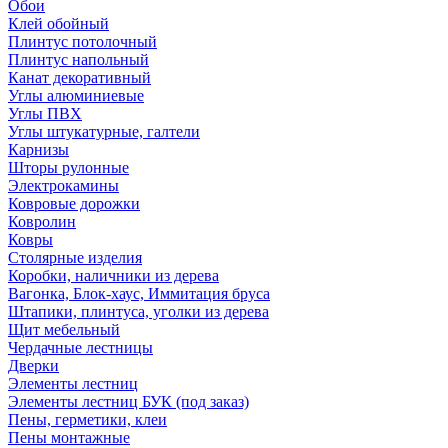
Обои
Клей обойный
Плинтус потолочный
Плинтус напольный
Канат декоративный
Углы алюминиевые
Углы ПВХ
Углы штукатурные, галтели
Карнизы
Шторы рулонные
Электрокамины
Ковровые дорожки
Ковролин
Ковры
Столярные изделия
Коробки, наличники из дерева
Вагонка, Блок-хаус, Иммитация бруса
Штапики, плинтуса, уголки из дерева
Щит мебельный
Чердачные лестницы
Дверки
Элементы лестниц
Элементы лестниц БУК (под заказ)
Пены, герметики, клеи
Пены монтажные