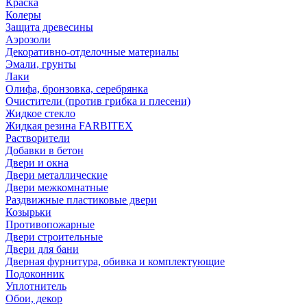
Краска
Колеры
Защита древесины
Аэрозоли
Декоративно-отделочные материалы
Эмали, грунты
Лаки
Олифа, бронзовка, серебрянка
Очистители (против грибка и плесени)
Жидкое стекло
Жидкая резина FARBITEX
Растворители
Добавки в бетон
Двери и окна
Двери металлические
Двери межкомнатные
Раздвижные пластиковые двери
Козырьки
Противопожарные
Двери строительные
Двери для бани
Дверная фурнитура, обивка и комплектующие
Подоконник
Уплотнитель
Обои, декор