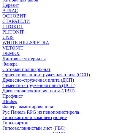
Церезит
АТЛАС
ОСНОВИТ
СТАРАТЕЛИ
LITOKOL
PLITONIT
UNIS
WHITE HILLS/PETRA
VETONIT
DEMEX
Листовые материалы
Фанера
Сотовый поликарбонат
Ориентированно-стружечная плита (ОСП)
Древесно-стружечная плита (ДСП)
Цементно-стружечная плита (ЦСП)
Древесноволокнистая плита (ДВП)
Профлист
Шифер
Фанера ламинированная
Рус Панель RPG из пенополистирола
Гипсокартон и комплектующие
Гипсокартон
Гипсоволокнистый лист (ГВЛ)