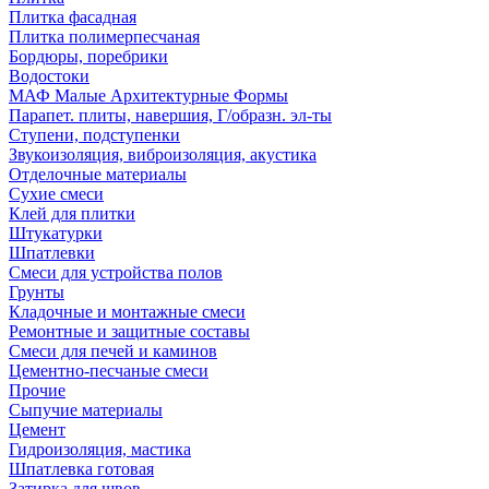
Плитка фасадная
Плитка полимерпесчаная
Бордюры, поребрики
Водостоки
МАФ Малые Архитектурные Формы
Парапет. плиты, навершия, Г/образн. эл-ты
Ступени, подступенки
Звукоизоляция, виброизоляция, акустика
Отделочные материалы
Сухие смеси
Клей для плитки
Штукатурки
Шпатлевки
Смеси для устройства полов
Грунты
Кладочные и монтажные смеси
Ремонтные и защитные составы
Смеси для печей и каминов
Цементно-песчаные смеси
Прочие
Сыпучие материалы
Цемент
Гидроизоляция, мастика
Шпатлевка готовая
Затирка для швов