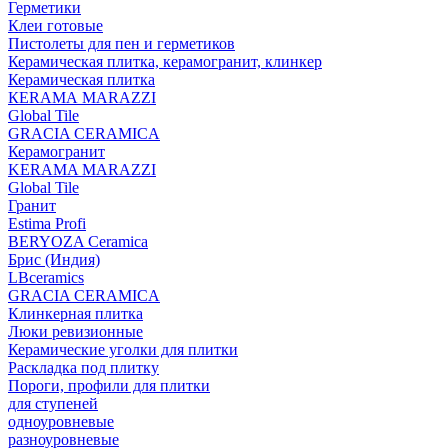
Герметики
Клеи готовые
Пистолеты для пен и герметиков
Керамическая плитка, керамогранит, клинкер
Керамическая плитка
КЕRАМА MARAZZI
Global Tile
GRACIA CERAMICA
Керамогранит
KERAMA MARAZZI
Global Tile
Гранит
Estima Profi
BERYOZA Ceramica
Брис (Индия)
LBceramics
GRACIA CERAMICA
Клинкерная плитка
Люки ревизионные
Керамические уголки для плитки
Раскладка под плитку
Пороги, профили для плитки
для ступеней
одноуровневые
разноуровневые