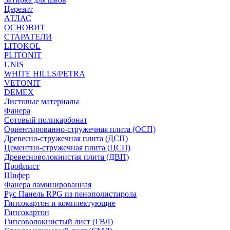
Церезит
АТЛАС
ОСНОВИТ
СТАРАТЕЛИ
LITOKOL
PLITONIT
UNIS
WHITE HILLS/PETRA
VETONIT
DEMEX
Листовые материалы
Фанера
Сотовый поликарбонат
Ориентированно-стружечная плита (ОСП)
Древесно-стружечная плита (ДСП)
Цементно-стружечная плита (ЦСП)
Древесноволокнистая плита (ДВП)
Профлист
Шифер
Фанера ламинированная
Рус Панель RPG из пенополистирола
Гипсокартон и комплектующие
Гипсокартон
Гипсоволокнистый лист (ГВЛ)