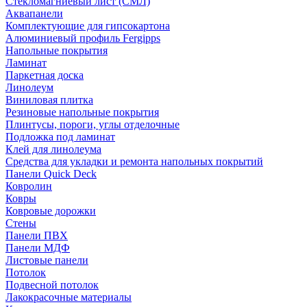
Стекломагниевый лист (СМЛ)
Аквапанели
Комплектующие для гипсокартона
Алюминиевый профиль Fergipps
Напольные покрытия
Ламинат
Паркетная доска
Линолеум
Виниловая плитка
Резиновые напольные покрытия
Плинтусы, пороги, углы отделочные
Подложка под ламинат
Клей для линолеума
Средства для укладки и ремонта напольных покрытий
Панели Quick Deck
Ковролин
Ковры
Ковровые дорожки
Стены
Панели ПВХ
Панели МДФ
Листовые панели
Потолок
Подвесной потолок
Лакокрасочные материалы