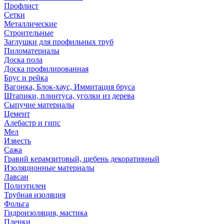
Профлист
Сетки
Металлические
Строительные
Заглушки для профильных труб
Пиломатериалы
Доска пола
Доска профилированная
Брус и рейка
Вагонка, Блок-хаус, Иммитация бруса
Штапики, плинтуса, уголки из дерева
Сыпучие материалы
Цемент
Алебастр и гипс
Мел
Известь
Сажа
Гравий керамзитовый, щебень декоративный
Изоляционные материалы
Лавсан
Полиэтилен
Трубная изоляция
Фольга
Гидроизоляция, мастика
Пленки