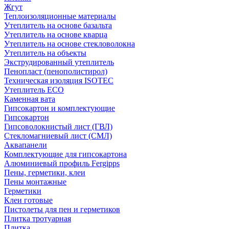
Жгут
Теплоизоляционные материалы
Утеплитель на основе базальта
Утеплитель на основе кварца
Утеплитель на основе стекловолокна
Утеплитель на объекты
Экструдированный утеплитель
Пенопласт (пенополистирол)
Техническая изоляция ISOTEC
Утеплитель ECO
Каменная вата
Гипсокартон и комплектующие
Гипсокартон
Гипсоволокнистый лист (ГВЛ)
Стекломагниевый лист (СМЛ)
Аквапанели
Комплектующие для гипсокартона
Алюминиевый профиль Fergipps
Пены, герметики, клеи
Пены монтажные
Герметики
Клеи готовые
Пистолеты для пен и герметиков
Плитка тротуарная
Плитка