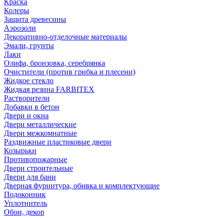
Краска
Колеры
Защита древесины
Аэрозоли
Декоративно-отделочные материалы
Эмали, грунты
Лаки
Олифа, бронзовка, серебрянка
Очистители (против грибка и плесени)
Жидкое стекло
Жидкая резина FARBITEX
Растворители
Добавки в бетон
Двери и окна
Двери металлические
Двери межкомнатные
Раздвижные пластиковые двери
Козырьки
Противопожарные
Двери строительные
Двери для бани
Дверная фурнитура, обивка и комплектующие
Подоконник
Уплотнитель
Обои, декор