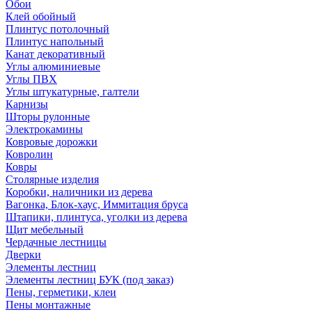
Обои
Клей обойный
Плинтус потолочный
Плинтус напольный
Канат декоративный
Углы алюминиевые
Углы ПВХ
Углы штукатурные, галтели
Карнизы
Шторы рулонные
Электрокамины
Ковровые дорожки
Ковролин
Ковры
Столярные изделия
Коробки, наличники из дерева
Вагонка, Блок-хаус, Иммитация бруса
Штапики, плинтуса, уголки из дерева
Щит мебельный
Чердачные лестницы
Дверки
Элементы лестниц
Элементы лестниц БУК (под заказ)
Пены, герметики, клеи
Пены монтажные