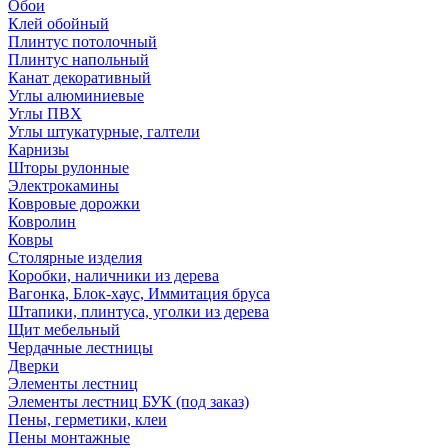
Обои
Клей обойный
Плинтус потолочный
Плинтус напольный
Канат декоративный
Углы алюминиевые
Углы ПВХ
Углы штукатурные, галтели
Карнизы
Шторы рулонные
Электрокамины
Ковровые дорожки
Ковролин
Ковры
Столярные изделия
Коробки, наличники из дерева
Вагонка, Блок-хаус, Иммитация бруса
Штапики, плинтуса, уголки из дерева
Щит мебельный
Чердачные лестницы
Дверки
Элементы лестниц
Элементы лестниц БУК (под заказ)
Пены, герметики, клеи
Пены монтажные