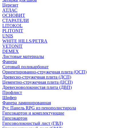
Церезит
АТЛАС
ОСНОВИТ
СТАРАТЕЛИ
LITOKOL
PLITONIT
UNIS
WHITE HILLS/PETRA
VETONIT
DEMEX
Листовые материалы
Фанера
Сотовый поликарбонат
Ориентированно-стружечная плита (ОСП)
Древесно-стружечная плита (ДСП)
Цементно-стружечная плита (ЦСП)
Древесноволокнистая плита (ДВП)
Профлист
Шифер
Фанера ламинированная
Рус Панель RPG из пенополистирола
Гипсокартон и комплектующие
Гипсокартон
Гипсоволокнистый лист (ГВЛ)