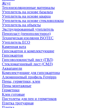
Жгут
Теплоизоляционные материалы
Утеплитель на основе базальта
Утеплитель на основе кварца
Утеплитель на основе стекловолокна
Утеплитель на объекты
Экструдированный утеплитель
Пенопласт (пенополистирол)
Техническая изоляция ISOTEC
Утеплитель ECO
Каменная вата
Гипсокартон и комплектующие
Гипсокартон
Гипсоволокнистый лист (ГВЛ)
Стекломагниевый лист (СМЛ)
Аквапанели
Комплектующие для гипсокартона
Алюминиевый профиль Fergipps
Пены, герметики, клеи
Пены монтажные
Герметики
Клеи готовые
Пистолеты для пен и герметиков
Плитка тротуарная
Плитка