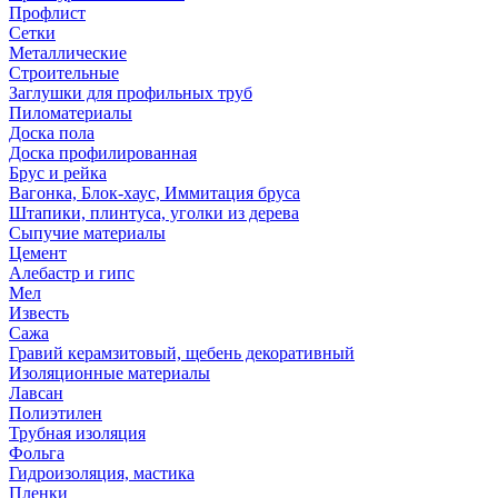
Профлист
Сетки
Металлические
Строительные
Заглушки для профильных труб
Пиломатериалы
Доска пола
Доска профилированная
Брус и рейка
Вагонка, Блок-хаус, Иммитация бруса
Штапики, плинтуса, уголки из дерева
Сыпучие материалы
Цемент
Алебастр и гипс
Мел
Известь
Сажа
Гравий керамзитовый, щебень декоративный
Изоляционные материалы
Лавсан
Полиэтилен
Трубная изоляция
Фольга
Гидроизоляция, мастика
Пленки