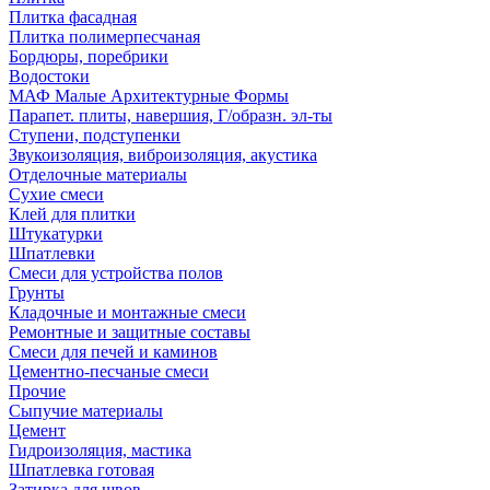
Плитка фасадная
Плитка полимерпесчаная
Бордюры, поребрики
Водостоки
МАФ Малые Архитектурные Формы
Парапет. плиты, навершия, Г/образн. эл-ты
Ступени, подступенки
Звукоизоляция, виброизоляция, акустика
Отделочные материалы
Сухие смеси
Клей для плитки
Штукатурки
Шпатлевки
Смеси для устройства полов
Грунты
Кладочные и монтажные смеси
Ремонтные и защитные составы
Смеси для печей и каминов
Цементно-песчаные смеси
Прочие
Сыпучие материалы
Цемент
Гидроизоляция, мастика
Шпатлевка готовая
Затирка для швов