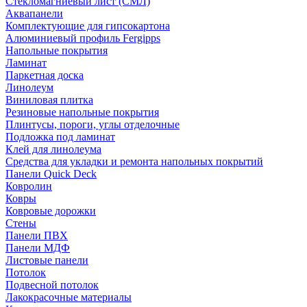
Стекломагниевый лист (СМЛ)
Аквапанели
Комплектующие для гипсокартона
Алюминиевый профиль Fergipps
Напольные покрытия
Ламинат
Паркетная доска
Линолеум
Виниловая плитка
Резиновые напольные покрытия
Плинтусы, пороги, углы отделочные
Подложка под ламинат
Клей для линолеума
Средства для укладки и ремонта напольных покрытий
Панели Quick Deck
Ковролин
Ковры
Ковровые дорожки
Стены
Панели ПВХ
Панели МДФ
Листовые панели
Потолок
Подвесной потолок
Лакокрасочные материалы