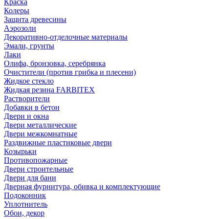
Краска
Колеры
Защита древесины
Аэрозоли
Декоративно-отделочные материалы
Эмали, грунты
Лаки
Олифа, бронзовка, серебрянка
Очистители (против грибка и плесени)
Жидкое стекло
Жидкая резина FARBITEX
Растворители
Добавки в бетон
Двери и окна
Двери металлические
Двери межкомнатные
Раздвижные пластиковые двери
Козырьки
Противопожарные
Двери строительные
Двери для бани
Дверная фурнитура, обивка и комплектующие
Подоконник
Уплотнитель
Обои, декор