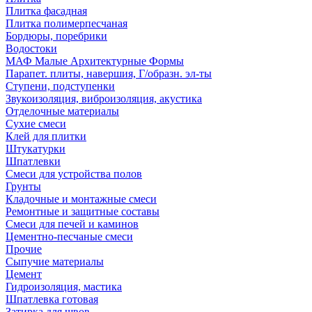
Плитка фасадная
Плитка полимерпесчаная
Бордюры, поребрики
Водостоки
МАФ Малые Архитектурные Формы
Парапет. плиты, навершия, Г/образн. эл-ты
Ступени, подступенки
Звукоизоляция, виброизоляция, акустика
Отделочные материалы
Сухие смеси
Клей для плитки
Штукатурки
Шпатлевки
Смеси для устройства полов
Грунты
Кладочные и монтажные смеси
Ремонтные и защитные составы
Смеси для печей и каминов
Цементно-песчаные смеси
Прочие
Сыпучие материалы
Цемент
Гидроизоляция, мастика
Шпатлевка готовая
Затирка для швов