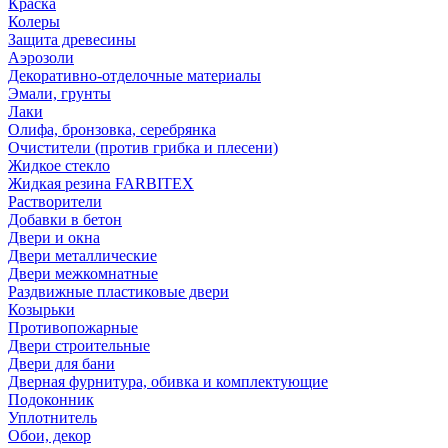
Краска
Колеры
Защита древесины
Аэрозоли
Декоративно-отделочные материалы
Эмали, грунты
Лаки
Олифа, бронзовка, серебрянка
Очистители (против грибка и плесени)
Жидкое стекло
Жидкая резина FARBITEX
Растворители
Добавки в бетон
Двери и окна
Двери металлические
Двери межкомнатные
Раздвижные пластиковые двери
Козырьки
Противопожарные
Двери строительные
Двери для бани
Дверная фурнитура, обивка и комплектующие
Подоконник
Уплотнитель
Обои, декор