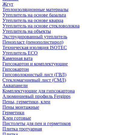
Жгут
Теплоизоляционные материалы
Утеплитель на основе базальта
Утеплитель на основе кварца
Утеплитель на основе стекловолокна
Утеплитель на объекты
Экструдированный утеплитель
Пенопласт (пенополистирол)
Техническая изоляция ISOTEC
Утеплитель ECO
Каменная вата
Гипсокартон и комплектующие
Гипсокартон
Гипсоволокнистый лист (ГВЛ)
Стекломагниевый лист (СМЛ)
Аквапанели
Комплектующие для гипсокартона
Алюминиевый профиль Fergipps
Пены, герметики, клеи
Пены монтажные
Герметики
Клеи готовые
Пистолеты для пен и герметиков
Плитка тротуарная
Плитка