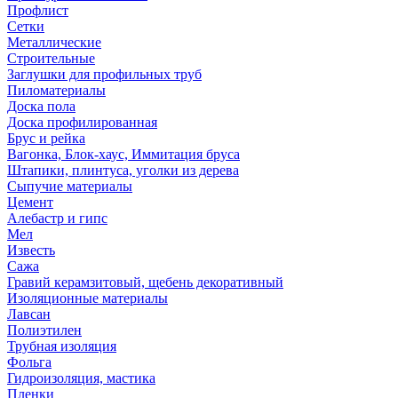
Профлист
Сетки
Металлические
Строительные
Заглушки для профильных труб
Пиломатериалы
Доска пола
Доска профилированная
Брус и рейка
Вагонка, Блок-хаус, Иммитация бруса
Штапики, плинтуса, уголки из дерева
Сыпучие материалы
Цемент
Алебастр и гипс
Мел
Известь
Сажа
Гравий керамзитовый, щебень декоративный
Изоляционные материалы
Лавсан
Полиэтилен
Трубная изоляция
Фольга
Гидроизоляция, мастика
Пленки