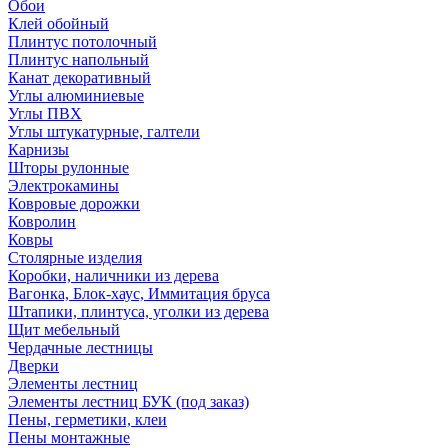
Обои
Клей обойный
Плинтус потолочный
Плинтус напольный
Канат декоративный
Углы алюминиевые
Углы ПВХ
Углы штукатурные, галтели
Карнизы
Шторы рулонные
Электрокамины
Ковровые дорожки
Ковролин
Ковры
Столярные изделия
Коробки, наличники из дерева
Вагонка, Блок-хаус, Иммитация бруса
Штапики, плинтуса, уголки из дерева
Щит мебельный
Чердачные лестницы
Дверки
Элементы лестниц
Элементы лестниц БУК (под заказ)
Пены, герметики, клеи
Пены монтажные