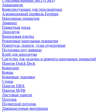
Стекломагниевый лист (СМЛ)
Аквапанели
Комплектующие для гипсокартона
Алюминиевый профиль Fergipps
Напольные покрытия
Ламинат
Паркетная доска
Линолеум
Виниловая плитка
Резиновые напольные покрытия
Плинтусы, пороги, углы отделочные
Подложка под ламинат
Клей для линолеума
Средства для укладки и ремонта напольных покрытий
Панели Quick Deck
Ковролин
Ковры
Ковровые дорожки
Стены
Панели ПВХ
Панели МДФ
Листовые панели
Потолок
Подвесной потолок
Лакокрасочные материалы