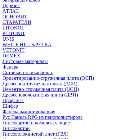
Церезит
АТЛАС
ОСНОВИТ
СТАРАТЕЛИ
LITOKOL
PLITONIT
UNIS
WHITE HILLS/PETRA
VETONIT
DEMEX
Листовые материалы
Фанера
Сотовый поликарбонат
Ориентированно-стружечная плита (ОСП)
Древесно-стружечная плита (ДСП)
Цементно-стружечная плита (ЦСП)
Древесноволокнистая плита (ДВП)
Профлист
Шифер
Фанера ламинированная
Рус Панель RPG из пенополистирола
Гипсокартон и комплектующие
Гипсокартон
Гипсоволокнистый лист (ГВЛ)