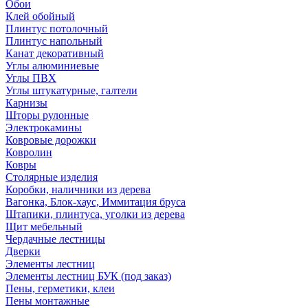
Обои
Клей обойный
Плинтус потолочный
Плинтус напольный
Канат декоративный
Углы алюминиевые
Углы ПВХ
Углы штукатурные, галтели
Карнизы
Шторы рулонные
Электрокамины
Ковровые дорожки
Ковролин
Ковры
Столярные изделия
Коробки, наличники из дерева
Вагонка, Блок-хаус, Иммитация бруса
Штапики, плинтуса, уголки из дерева
Щит мебельный
Чердачные лестницы
Дверки
Элементы лестниц
Элементы лестниц БУК (под заказ)
Пены, герметики, клеи
Пены монтажные