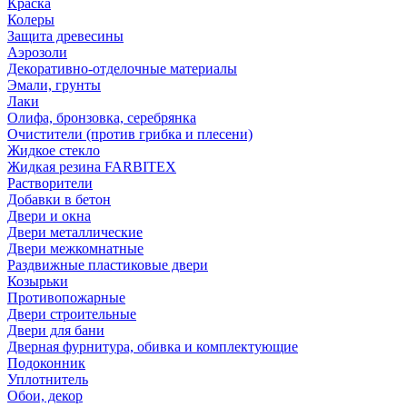
Краска
Колеры
Защита древесины
Аэрозоли
Декоративно-отделочные материалы
Эмали, грунты
Лаки
Олифа, бронзовка, серебрянка
Очистители (против грибка и плесени)
Жидкое стекло
Жидкая резина FARBITEX
Растворители
Добавки в бетон
Двери и окна
Двери металлические
Двери межкомнатные
Раздвижные пластиковые двери
Козырьки
Противопожарные
Двери строительные
Двери для бани
Дверная фурнитура, обивка и комплектующие
Подоконник
Уплотнитель
Обои, декор