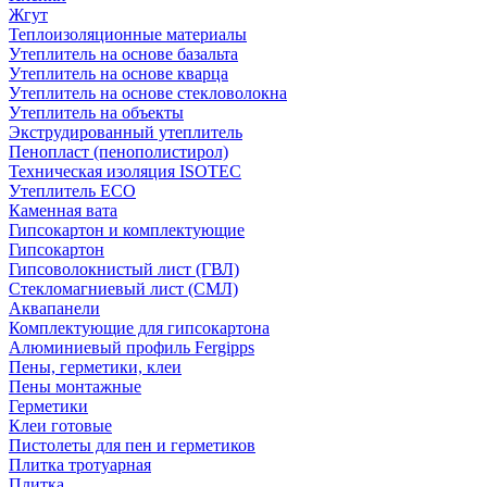
Жгут
Теплоизоляционные материалы
Утеплитель на основе базальта
Утеплитель на основе кварца
Утеплитель на основе стекловолокна
Утеплитель на объекты
Экструдированный утеплитель
Пенопласт (пенополистирол)
Техническая изоляция ISOTEC
Утеплитель ECO
Каменная вата
Гипсокартон и комплектующие
Гипсокартон
Гипсоволокнистый лист (ГВЛ)
Стекломагниевый лист (СМЛ)
Аквапанели
Комплектующие для гипсокартона
Алюминиевый профиль Fergipps
Пены, герметики, клеи
Пены монтажные
Герметики
Клеи готовые
Пистолеты для пен и герметиков
Плитка тротуарная
Плитка