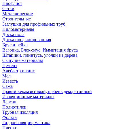
Профлист
Сетки
Металлические
Строительные
Заглушки для профильных труб
Пиломатериалы
Доска пола
Доска профилированная
Брус и рейка
Вагонка, Блок-хаус, Иммитация бруса
Штапики, плинтуса, уголки из дерева
Сыпучие материалы
Цемент
Алебастр и гипс
Мел
Известь
Сажа
Гравий керамзитовый, щебень декоративный
Изоляционные материалы
Лавсан
Полиэтилен
Трубная изоляция
Фольга
Гидроизоляция, мастика
Пленки