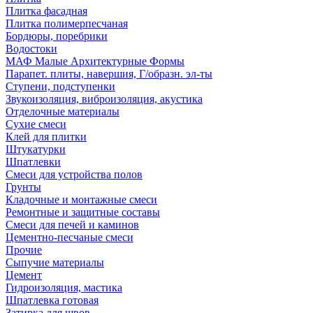
Плитка фасадная
Плитка полимерпесчаная
Бордюры, поребрики
Водостоки
МАФ Малые Архитектурные Формы
Парапет. плиты, навершия, Г/образн. эл-ты
Ступени, подступенки
Звукоизоляция, виброизоляция, акустика
Отделочные материалы
Сухие смеси
Клей для плитки
Штукатурки
Шпатлевки
Смеси для устройства полов
Грунты
Кладочные и монтажные смеси
Ремонтные и защитные составы
Смеси для печей и каминов
Цементно-песчаные смеси
Прочие
Сыпучие материалы
Цемент
Гидроизоляция, мастика
Шпатлевка готовая
Затирка для швов