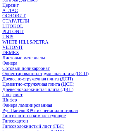
Церезит
АТЛАС
ОСНОВИТ
СТАРАТЕЛИ
LITOKOL
PLITONIT
UNIS
WHITE HILLS/PETRA
VETONIT
DEMEX
Листовые материалы
Фанера
Сотовый поликарбонат
Ориентированно-стружечная плита (ОСП)
Древесно-стружечная плита (ДСП)
Цементно-стружечная плита (ЦСП)
Древесноволокнистая плита (ДВП)
Профлист
Шифер
Фанера ламинированная
Рус Панель RPG из пенополистирола
Гипсокартон и комплектующие
Гипсокартон
Гипсоволокнистый лист (ГВЛ)