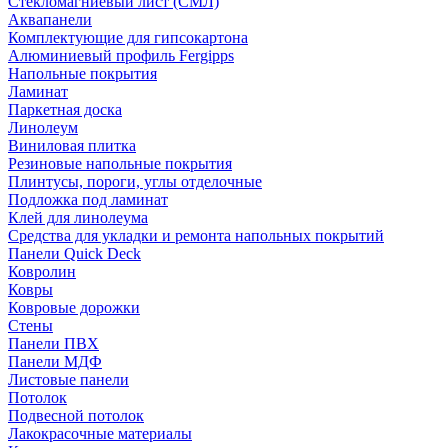
Стекломагниевый лист (СМЛ)
Аквапанели
Комплектующие для гипсокартона
Алюминиевый профиль Fergipps
Напольные покрытия
Ламинат
Паркетная доска
Линолеум
Виниловая плитка
Резиновые напольные покрытия
Плинтусы, пороги, углы отделочные
Подложка под ламинат
Клей для линолеума
Средства для укладки и ремонта напольных покрытий
Панели Quick Deck
Ковролин
Ковры
Ковровые дорожки
Стены
Панели ПВХ
Панели МДФ
Листовые панели
Потолок
Подвесной потолок
Лакокрасочные материалы