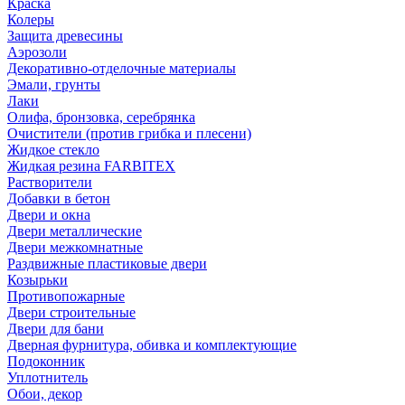
Краска
Колеры
Защита древесины
Аэрозоли
Декоративно-отделочные материалы
Эмали, грунты
Лаки
Олифа, бронзовка, серебрянка
Очистители (против грибка и плесени)
Жидкое стекло
Жидкая резина FARBITEX
Растворители
Добавки в бетон
Двери и окна
Двери металлические
Двери межкомнатные
Раздвижные пластиковые двери
Козырьки
Противопожарные
Двери строительные
Двери для бани
Дверная фурнитура, обивка и комплектующие
Подоконник
Уплотнитель
Обои, декор