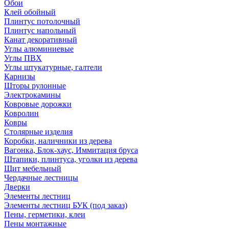
Обои
Клей обойный
Плинтус потолочный
Плинтус напольный
Канат декоративный
Углы алюминиевые
Углы ПВХ
Углы штукатурные, галтели
Карнизы
Шторы рулонные
Электрокамины
Ковровые дорожки
Ковролин
Ковры
Столярные изделия
Коробки, наличники из дерева
Вагонка, Блок-хаус, Иммитация бруса
Штапики, плинтуса, уголки из дерева
Щит мебельный
Чердачные лестницы
Дверки
Элементы лестниц
Элементы лестниц БУК (под заказ)
Пены, герметики, клеи
Пены монтажные