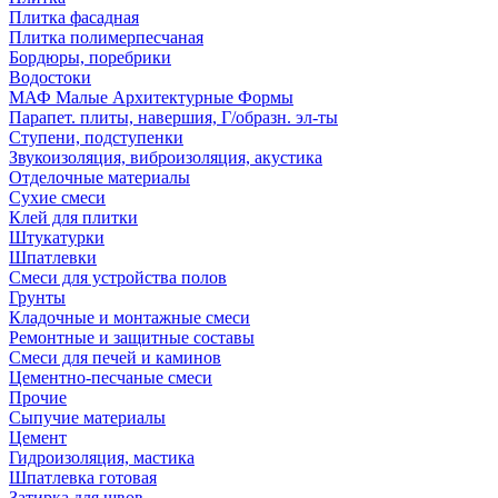
Плитка фасадная
Плитка полимерпесчаная
Бордюры, поребрики
Водостоки
МАФ Малые Архитектурные Формы
Парапет. плиты, навершия, Г/образн. эл-ты
Ступени, подступенки
Звукоизоляция, виброизоляция, акустика
Отделочные материалы
Сухие смеси
Клей для плитки
Штукатурки
Шпатлевки
Смеси для устройства полов
Грунты
Кладочные и монтажные смеси
Ремонтные и защитные составы
Смеси для печей и каминов
Цементно-песчаные смеси
Прочие
Сыпучие материалы
Цемент
Гидроизоляция, мастика
Шпатлевка готовая
Затирка для швов