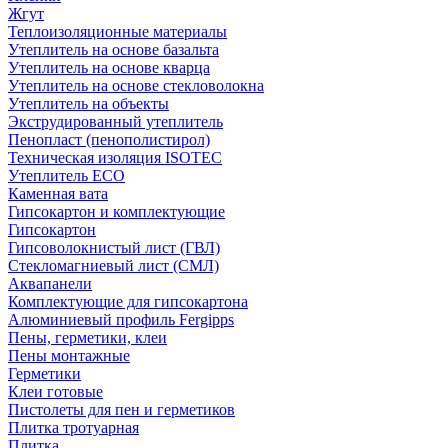
Жгут
Теплоизоляционные материалы
Утеплитель на основе базальта
Утеплитель на основе кварца
Утеплитель на основе стекловолокна
Утеплитель на объекты
Экструдированный утеплитель
Пенопласт (пенополистирол)
Техническая изоляция ISOTEC
Утеплитель ECO
Каменная вата
Гипсокартон и комплектующие
Гипсокартон
Гипсоволокнистый лист (ГВЛ)
Стекломагниевый лист (СМЛ)
Аквапанели
Комплектующие для гипсокартона
Алюминиевый профиль Fergipps
Пены, герметики, клеи
Пены монтажные
Герметики
Клеи готовые
Пистолеты для пен и герметиков
Плитка тротуарная
Плитка