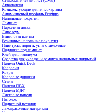
Стекломагниевый лист (СМЛ)
Аквапанели
Комплектующие для гипсокартона
Алюминиевый профиль Fergipps
Напольные покрытия
Ламинат
Паркетная доска
Линолеум
Виниловая плитка
Резиновые напольные покрытия
Плинтусы, пороги, углы отделочные
Подложка под ламинат
Клей для линолеума
Средства для укладки и ремонта напольных покрытий
Панели Quick Deck
Ковролин
Ковры
Ковровые дорожки
Стены
Панели ПВХ
Панели МДФ
Листовые панели
Потолок
Подвесной потолок
Лакокрасочные материалы