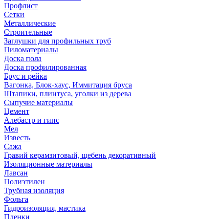
Профлист
Сетки
Металлические
Строительные
Заглушки для профильных труб
Пиломатериалы
Доска пола
Доска профилированная
Брус и рейка
Вагонка, Блок-хаус, Иммитация бруса
Штапики, плинтуса, уголки из дерева
Сыпучие материалы
Цемент
Алебастр и гипс
Мел
Известь
Сажа
Гравий керамзитовый, щебень декоративный
Изоляционные материалы
Лавсан
Полиэтилен
Трубная изоляция
Фольга
Гидроизоляция, мастика
Пленки