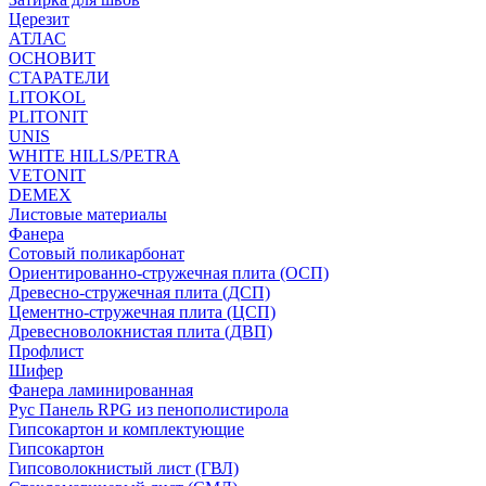
Церезит
АТЛАС
ОСНОВИТ
СТАРАТЕЛИ
LITOKOL
PLITONIT
UNIS
WHITE HILLS/PETRA
VETONIT
DEMEX
Листовые материалы
Фанера
Сотовый поликарбонат
Ориентированно-стружечная плита (ОСП)
Древесно-стружечная плита (ДСП)
Цементно-стружечная плита (ЦСП)
Древесноволокнистая плита (ДВП)
Профлист
Шифер
Фанера ламинированная
Рус Панель RPG из пенополистирола
Гипсокартон и комплектующие
Гипсокартон
Гипсоволокнистый лист (ГВЛ)