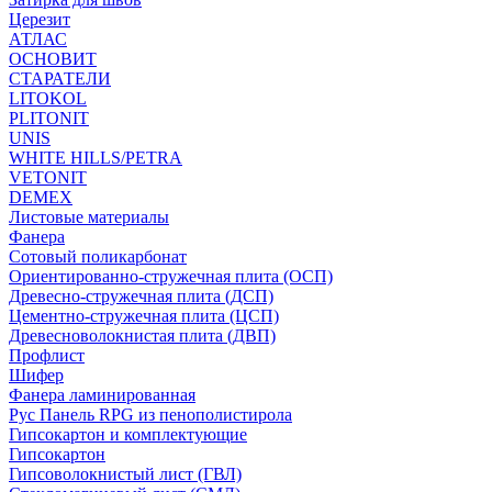
Церезит
АТЛАС
ОСНОВИТ
СТАРАТЕЛИ
LITOKOL
PLITONIT
UNIS
WHITE HILLS/PETRA
VETONIT
DEMEX
Листовые материалы
Фанера
Сотовый поликарбонат
Ориентированно-стружечная плита (ОСП)
Древесно-стружечная плита (ДСП)
Цементно-стружечная плита (ЦСП)
Древесноволокнистая плита (ДВП)
Профлист
Шифер
Фанера ламинированная
Рус Панель RPG из пенополистирола
Гипсокартон и комплектующие
Гипсокартон
Гипсоволокнистый лист (ГВЛ)