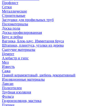
Профлист
Сетки
Металлические
Строительные
Заглушки для профильных труб
Пиломатериалы
Доска пола
Доска профилированная
Брус и рейка
Вагонка, Блок-хаус, Иммитация бруса
Штапики, плинтуса, уголки из дерева
Сыпучие материалы
Цемент
Алебастр и гипс
Мел
Известь
Сажа
Гравий керамзитовый, щебень декоративный
Изоляционные материалы
Лавсан
Полиэтилен
Трубная изоляция
Фольга
Гидроизоляция, мастика
Пленки