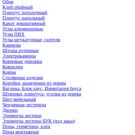
Обои
Клей обойный
Плинтус потолочный
Плинтус напольный
Канат декоративный
Углы алюминиевые
Углы ПВХ
Углы штукатурные, галтели
Карнизы
Шторы рулонные
Электрокамины
Ковровые дорожки
Ковролин
Ковры
Столярные изделия
Коробки, наличники из дерева
Вагонка, Блок-хаус, Иммитация бруса
Штапики, плинтуса, уголки из дерева
Щит мебельный
Чердачные лестницы
Дверки
Элементы лестниц
Элементы лестниц БУК (под заказ)
Пены, герметики, клеи
Пены монтажные