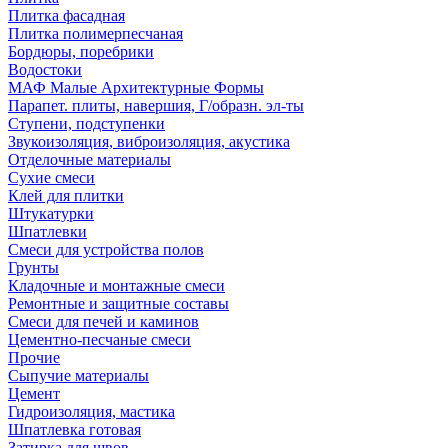
Плитка фасадная
Плитка полимерпесчаная
Бордюры, поребрики
Водостоки
МАФ Малые Архитектурные Формы
Парапет. плиты, навершия, Г/образн. эл-ты
Ступени, подступенки
Звукоизоляция, виброизоляция, акустика
Отделочные материалы
Сухие смеси
Клей для плитки
Штукатурки
Шпатлевки
Смеси для устройства полов
Грунты
Кладочные и монтажные смеси
Ремонтные и защитные составы
Смеси для печей и каминов
Цементно-песчаные смеси
Прочие
Сыпучие материалы
Цемент
Гидроизоляция, мастика
Шпатлевка готовая
Затирка для швов