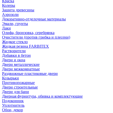
Краска
Колеры
Защита древесины
Аэрозоли
Декоративно-отделочные материалы
Эмали, грунты
Лаки
Олифа, бронзовка, серебрянка
Очистители (против грибка и плесени)
Жидкое стекло
Жидкая резина FARBITEX
Растворители
Добавки в бетон
Двери и окна
Двери металлические
Двери межкомнатные
Раздвижные пластиковые двери
Козырьки
Противопожарные
Двери строительные
Двери для бани
Дверная фурнитура, обивка и комплектующие
Подоконник
Уплотнитель
Обои, декор