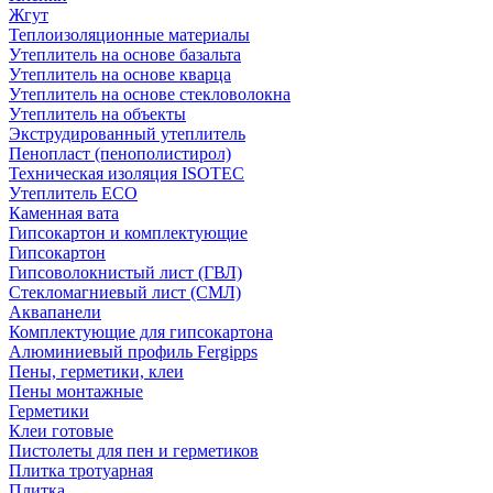
Жгут
Теплоизоляционные материалы
Утеплитель на основе базальта
Утеплитель на основе кварца
Утеплитель на основе стекловолокна
Утеплитель на объекты
Экструдированный утеплитель
Пенопласт (пенополистирол)
Техническая изоляция ISOTEC
Утеплитель ECO
Каменная вата
Гипсокартон и комплектующие
Гипсокартон
Гипсоволокнистый лист (ГВЛ)
Стекломагниевый лист (СМЛ)
Аквапанели
Комплектующие для гипсокартона
Алюминиевый профиль Fergipps
Пены, герметики, клеи
Пены монтажные
Герметики
Клеи готовые
Пистолеты для пен и герметиков
Плитка тротуарная
Плитка