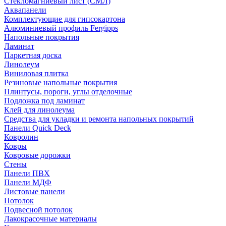
Стекломагниевый лист (СМЛ)
Аквапанели
Комплектующие для гипсокартона
Алюминиевый профиль Fergipps
Напольные покрытия
Ламинат
Паркетная доска
Линолеум
Виниловая плитка
Резиновые напольные покрытия
Плинтусы, пороги, углы отделочные
Подложка под ламинат
Клей для линолеума
Средства для укладки и ремонта напольных покрытий
Панели Quick Deck
Ковролин
Ковры
Ковровые дорожки
Стены
Панели ПВХ
Панели МДФ
Листовые панели
Потолок
Подвесной потолок
Лакокрасочные материалы