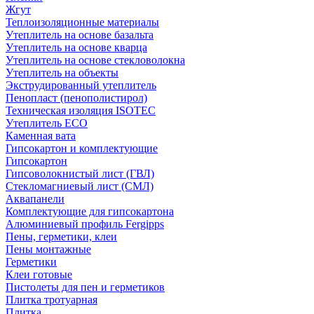
Жгут
Теплоизоляционные материалы
Утеплитель на основе базальта
Утеплитель на основе кварца
Утеплитель на основе стекловолокна
Утеплитель на объекты
Экструдированный утеплитель
Пенопласт (пенополистирол)
Техническая изоляция ISOTEC
Утеплитель ECO
Каменная вата
Гипсокартон и комплектующие
Гипсокартон
Гипсоволокнистый лист (ГВЛ)
Стекломагниевый лист (СМЛ)
Аквапанели
Комплектующие для гипсокартона
Алюминиевый профиль Fergipps
Пены, герметики, клеи
Пены монтажные
Герметики
Клеи готовые
Пистолеты для пен и герметиков
Плитка тротуарная
Плитка