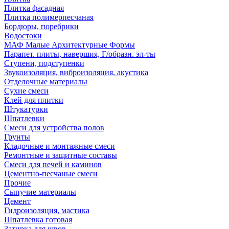
Плитка фасадная
Плитка полимерпесчаная
Бордюры, поребрики
Водостоки
МАФ Малые Архитектурные Формы
Парапет. плиты, навершия, Г/образн. эл-ты
Ступени, подступенки
Звукоизоляция, виброизоляция, акустика
Отделочные материалы
Сухие смеси
Клей для плитки
Штукатурки
Шпатлевки
Смеси для устройства полов
Грунты
Кладочные и монтажные смеси
Ремонтные и защитные составы
Смеси для печей и каминов
Цементно-песчаные смеси
Прочие
Сыпучие материалы
Цемент
Гидроизоляция, мастика
Шпатлевка готовая
Затирка для швов