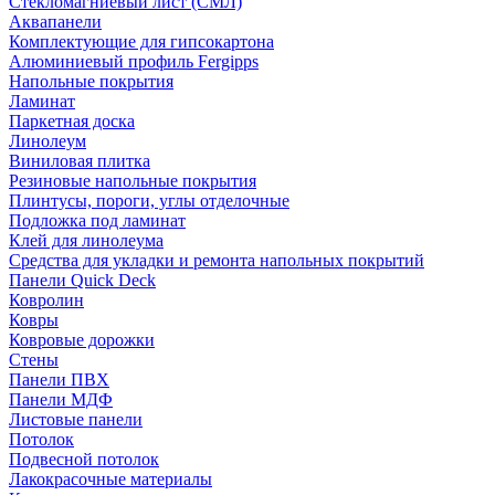
Стекломагниевый лист (СМЛ)
Аквапанели
Комплектующие для гипсокартона
Алюминиевый профиль Fergipps
Напольные покрытия
Ламинат
Паркетная доска
Линолеум
Виниловая плитка
Резиновые напольные покрытия
Плинтусы, пороги, углы отделочные
Подложка под ламинат
Клей для линолеума
Средства для укладки и ремонта напольных покрытий
Панели Quick Deck
Ковролин
Ковры
Ковровые дорожки
Стены
Панели ПВХ
Панели МДФ
Листовые панели
Потолок
Подвесной потолок
Лакокрасочные материалы