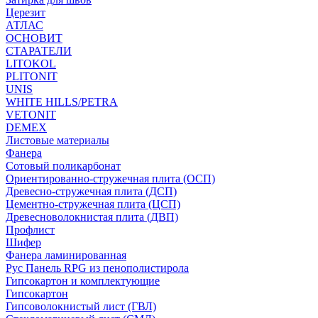
Церезит
АТЛАС
ОСНОВИТ
СТАРАТЕЛИ
LITOKOL
PLITONIT
UNIS
WHITE HILLS/PETRA
VETONIT
DEMEX
Листовые материалы
Фанера
Сотовый поликарбонат
Ориентированно-стружечная плита (ОСП)
Древесно-стружечная плита (ДСП)
Цементно-стружечная плита (ЦСП)
Древесноволокнистая плита (ДВП)
Профлист
Шифер
Фанера ламинированная
Рус Панель RPG из пенополистирола
Гипсокартон и комплектующие
Гипсокартон
Гипсоволокнистый лист (ГВЛ)