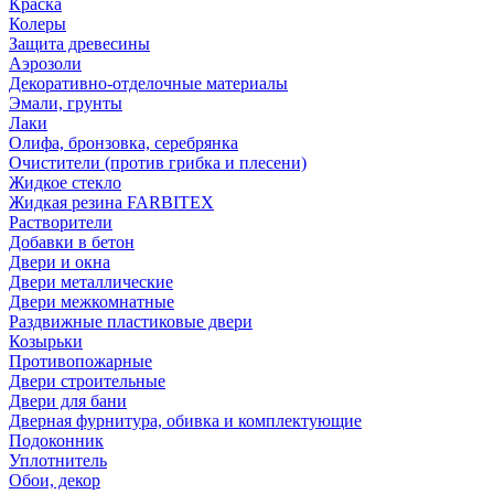
Краска
Колеры
Защита древесины
Аэрозоли
Декоративно-отделочные материалы
Эмали, грунты
Лаки
Олифа, бронзовка, серебрянка
Очистители (против грибка и плесени)
Жидкое стекло
Жидкая резина FARBITEX
Растворители
Добавки в бетон
Двери и окна
Двери металлические
Двери межкомнатные
Раздвижные пластиковые двери
Козырьки
Противопожарные
Двери строительные
Двери для бани
Дверная фурнитура, обивка и комплектующие
Подоконник
Уплотнитель
Обои, декор