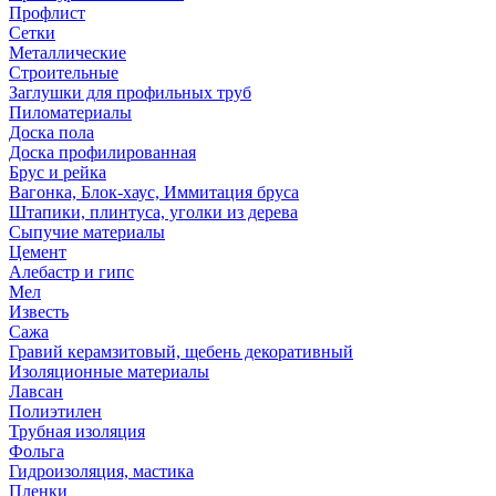
Профлист
Сетки
Металлические
Строительные
Заглушки для профильных труб
Пиломатериалы
Доска пола
Доска профилированная
Брус и рейка
Вагонка, Блок-хаус, Иммитация бруса
Штапики, плинтуса, уголки из дерева
Сыпучие материалы
Цемент
Алебастр и гипс
Мел
Известь
Сажа
Гравий керамзитовый, щебень декоративный
Изоляционные материалы
Лавсан
Полиэтилен
Трубная изоляция
Фольга
Гидроизоляция, мастика
Пленки