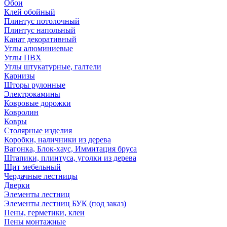
Обои
Клей обойный
Плинтус потолочный
Плинтус напольный
Канат декоративный
Углы алюминиевые
Углы ПВХ
Углы штукатурные, галтели
Карнизы
Шторы рулонные
Электрокамины
Ковровые дорожки
Ковролин
Ковры
Столярные изделия
Коробки, наличники из дерева
Вагонка, Блок-хаус, Иммитация бруса
Штапики, плинтуса, уголки из дерева
Щит мебельный
Чердачные лестницы
Дверки
Элементы лестниц
Элементы лестниц БУК (под заказ)
Пены, герметики, клеи
Пены монтажные