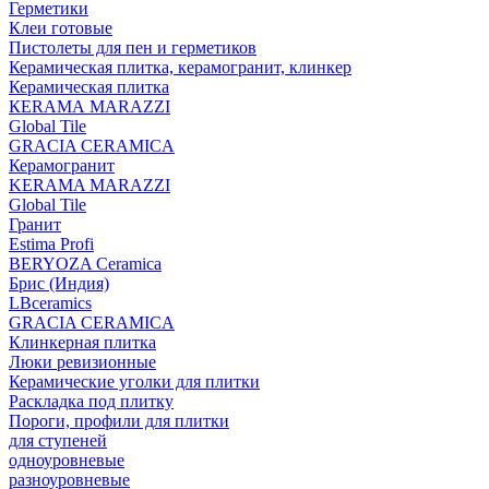
Герметики
Клеи готовые
Пистолеты для пен и герметиков
Керамическая плитка, керамогранит, клинкер
Керамическая плитка
КЕRАМА MARAZZI
Global Tile
GRACIA CERAMICA
Керамогранит
KERAMA MARAZZI
Global Tile
Гранит
Estima Profi
BERYOZA Ceramica
Брис (Индия)
LBceramics
GRACIA CERAMICA
Клинкерная плитка
Люки ревизионные
Керамические уголки для плитки
Раскладка под плитку
Пороги, профили для плитки
для ступеней
одноуровневые
разноуровневые