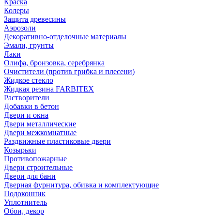
Краска
Колеры
Защита древесины
Аэрозоли
Декоративно-отделочные материалы
Эмали, грунты
Лаки
Олифа, бронзовка, серебрянка
Очистители (против грибка и плесени)
Жидкое стекло
Жидкая резина FARBITEX
Растворители
Добавки в бетон
Двери и окна
Двери металлические
Двери межкомнатные
Раздвижные пластиковые двери
Козырьки
Противопожарные
Двери строительные
Двери для бани
Дверная фурнитура, обивка и комплектующие
Подоконник
Уплотнитель
Обои, декор