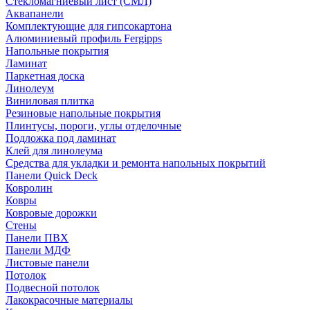
Стекломагниевый лист (СМЛ)
Аквапанели
Комплектующие для гипсокартона
Алюминиевый профиль Fergipps
Напольные покрытия
Ламинат
Паркетная доска
Линолеум
Виниловая плитка
Резиновые напольные покрытия
Плинтусы, пороги, углы отделочные
Подложка под ламинат
Клей для линолеума
Средства для укладки и ремонта напольных покрытий
Панели Quick Deck
Ковролин
Ковры
Ковровые дорожки
Стены
Панели ПВХ
Панели МДФ
Листовые панели
Потолок
Подвесной потолок
Лакокрасочные материалы