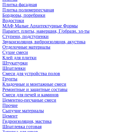
Плитка фасадная
Плитка полимерпесчаная
Бордюры, поребрики
Водостоки
МАФ Малые Архитектурные Формы
Парапет. плиты, навершия, Г/образн. эл-ты
Ступени, подступенки
Звукоизоляция, виброизоляция, акустика
Отделочные материалы
Сухие смеси
Клей для плитки
Штукатурки
Шпатлевки
Смеси для устройства полов
Грунты
Кладочные и монтажные смеси
Ремонтные и защитные составы
Смеси для печей и каминов
Цементно-песчаные смеси
Прочие
Сыпучие материалы
Цемент
Гидроизоляция, мастика
Шпатлевка готовая
Затирка для швов