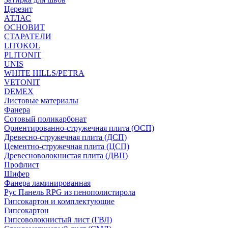
Церезит
АТЛАС
ОСНОВИТ
СТАРАТЕЛИ
LITOKOL
PLITONIT
UNIS
WHITE HILLS/PETRA
VETONIT
DEMEX
Листовые материалы
Фанера
Сотовый поликарбонат
Ориентированно-стружечная плита (ОСП)
Древесно-стружечная плита (ДСП)
Цементно-стружечная плита (ЦСП)
Древесноволокнистая плита (ДВП)
Профлист
Шифер
Фанера ламинированная
Рус Панель RPG из пенополистирола
Гипсокартон и комплектующие
Гипсокартон
Гипсоволокнистый лист (ГВЛ)