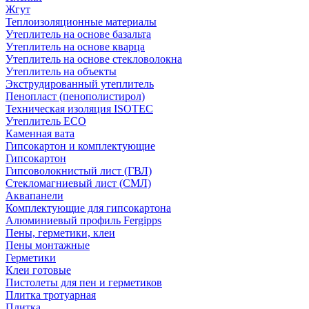
Жгут
Теплоизоляционные материалы
Утеплитель на основе базальта
Утеплитель на основе кварца
Утеплитель на основе стекловолокна
Утеплитель на объекты
Экструдированный утеплитель
Пенопласт (пенополистирол)
Техническая изоляция ISOTEC
Утеплитель ECO
Каменная вата
Гипсокартон и комплектующие
Гипсокартон
Гипсоволокнистый лист (ГВЛ)
Стекломагниевый лист (СМЛ)
Аквапанели
Комплектующие для гипсокартона
Алюминиевый профиль Fergipps
Пены, герметики, клеи
Пены монтажные
Герметики
Клеи готовые
Пистолеты для пен и герметиков
Плитка тротуарная
Плитка