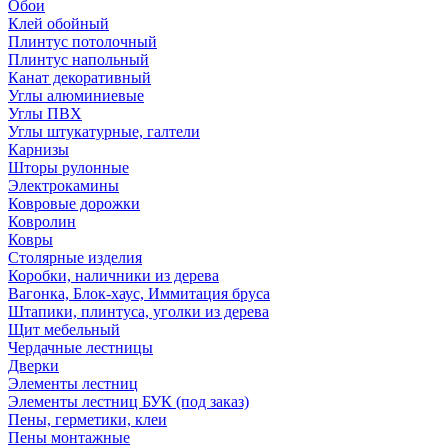
Обои
Клей обойный
Плинтус потолочный
Плинтус напольный
Канат декоративный
Углы алюминиевые
Углы ПВХ
Углы штукатурные, галтели
Карнизы
Шторы рулонные
Электрокамины
Ковровые дорожки
Ковролин
Ковры
Столярные изделия
Коробки, наличники из дерева
Вагонка, Блок-хаус, Иммитация бруса
Штапики, плинтуса, уголки из дерева
Щит мебельный
Чердачные лестницы
Дверки
Элементы лестниц
Элементы лестниц БУК (под заказ)
Пены, герметики, клеи
Пены монтажные