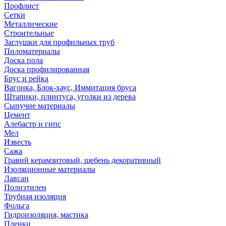
Профлист
Сетки
Металлические
Строительные
Заглушки для профильных труб
Пиломатериалы
Доска пола
Доска профилированная
Брус и рейка
Вагонка, Блок-хаус, Иммитация бруса
Штапики, плинтуса, уголки из дерева
Сыпучие материалы
Цемент
Алебастр и гипс
Мел
Известь
Сажа
Гравий керамзитовый, щебень декоративный
Изоляционные материалы
Лавсан
Полиэтилен
Трубная изоляция
Фольга
Гидроизоляция, мастика
Пленки