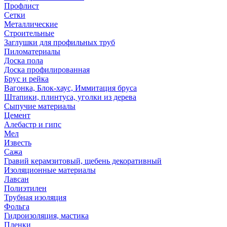
Профлист
Сетки
Металлические
Строительные
Заглушки для профильных труб
Пиломатериалы
Доска пола
Доска профилированная
Брус и рейка
Вагонка, Блок-хаус, Иммитация бруса
Штапики, плинтуса, уголки из дерева
Сыпучие материалы
Цемент
Алебастр и гипс
Мел
Известь
Сажа
Гравий керамзитовый, щебень декоративный
Изоляционные материалы
Лавсан
Полиэтилен
Трубная изоляция
Фольга
Гидроизоляция, мастика
Пленки