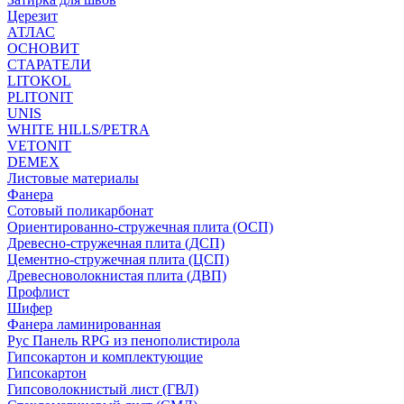
Церезит
АТЛАС
ОСНОВИТ
СТАРАТЕЛИ
LITOKOL
PLITONIT
UNIS
WHITE HILLS/PETRA
VETONIT
DEMEX
Листовые материалы
Фанера
Сотовый поликарбонат
Ориентированно-стружечная плита (ОСП)
Древесно-стружечная плита (ДСП)
Цементно-стружечная плита (ЦСП)
Древесноволокнистая плита (ДВП)
Профлист
Шифер
Фанера ламинированная
Рус Панель RPG из пенополистирола
Гипсокартон и комплектующие
Гипсокартон
Гипсоволокнистый лист (ГВЛ)