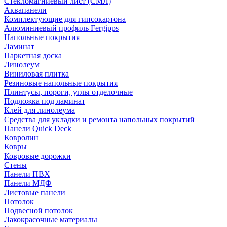
Стекломагниевый лист (СМЛ)
Аквапанели
Комплектующие для гипсокартона
Алюминиевый профиль Fergipps
Напольные покрытия
Ламинат
Паркетная доска
Линолеум
Виниловая плитка
Резиновые напольные покрытия
Плинтусы, пороги, углы отделочные
Подложка под ламинат
Клей для линолеума
Средства для укладки и ремонта напольных покрытий
Панели Quick Deck
Ковролин
Ковры
Ковровые дорожки
Стены
Панели ПВХ
Панели МДФ
Листовые панели
Потолок
Подвесной потолок
Лакокрасочные материалы