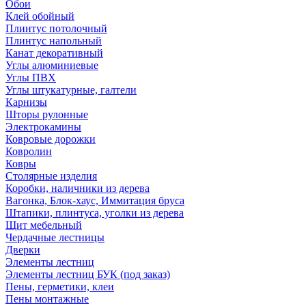
Обои
Клей обойный
Плинтус потолочный
Плинтус напольный
Канат декоративный
Углы алюминиевые
Углы ПВХ
Углы штукатурные, галтели
Карнизы
Шторы рулонные
Электрокамины
Ковровые дорожки
Ковролин
Ковры
Столярные изделия
Коробки, наличники из дерева
Вагонка, Блок-хаус, Иммитация бруса
Штапики, плинтуса, уголки из дерева
Щит мебельный
Чердачные лестницы
Дверки
Элементы лестниц
Элементы лестниц БУК (под заказ)
Пены, герметики, клеи
Пены монтажные