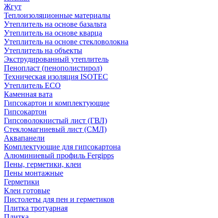
Жгут
Теплоизоляционные материалы
Утеплитель на основе базальта
Утеплитель на основе кварца
Утеплитель на основе стекловолокна
Утеплитель на объекты
Экструдированный утеплитель
Пенопласт (пенополистирол)
Техническая изоляция ISOTEC
Утеплитель ECO
Каменная вата
Гипсокартон и комплектующие
Гипсокартон
Гипсоволокнистый лист (ГВЛ)
Стекломагниевый лист (СМЛ)
Аквапанели
Комплектующие для гипсокартона
Алюминиевый профиль Fergipps
Пены, герметики, клеи
Пены монтажные
Герметики
Клеи готовые
Пистолеты для пен и герметиков
Плитка тротуарная
Плитка