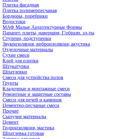
Плитка фасадная
Плитка полимерпесчаная
Бордюры, поребрики
Водостоки
МАФ Малые Архитектурные Формы
Парапет. плиты, навершия, Г/образн. эл-ты
Ступени, подступенки
Звукоизоляция, виброизоляция, акустика
Отделочные материалы
Сухие смеси
Клей для плитки
Штукатурки
Шпатлевки
Смеси для устройства полов
Грунты
Кладочные и монтажные смеси
Ремонтные и защитные составы
Смеси для печей и каминов
Цементно-песчаные смеси
Прочие
Сыпучие материалы
Цемент
Гидроизоляция, мастика
Шпатлевка готовая
Затирка для швов