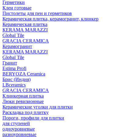
Герметики
Клеи готовые
Пистолеты для пен и герметиков
Керамическая плитка, керамогранит, клинкер
Керамическая плитка
КЕRАМА MARAZZI
Global Tile
GRACIA CERAMICA
Керамогранит
KERAMA MARAZZI
Global Tile
Гранит
Estima Profi
BERYOZA Ceramica
Брис (Индия)
LBceramics
GRACIA CERAMICA
Клинкерная плитка
Люки ревизионные
Керамические уголки для плитки
Раскладка под плитку
Пороги, профили для плитки
для ступеней
одноуровневые
разноуровневые