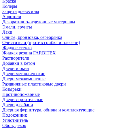
Краска
Колеры
Защита древесины
Аэрозоли
Декоративно-отделочные материалы
Эмали, грунты
Лаки
Олифа, бронзовка, серебрянка
Очистители (против грибка и плесени)
Жидкое стекло
Жидкая резина FARBITEX
Растворители
Добавки в бетон
Двери и окна
Двери металлические
Двери межкомнатные
Раздвижные пластиковые двери
Козырьки
Противопожарные
Двери строительные
Двери для бани
Дверная фурнитура, обивка и комплектующие
Подоконник
Уплотнитель
Обои, декор