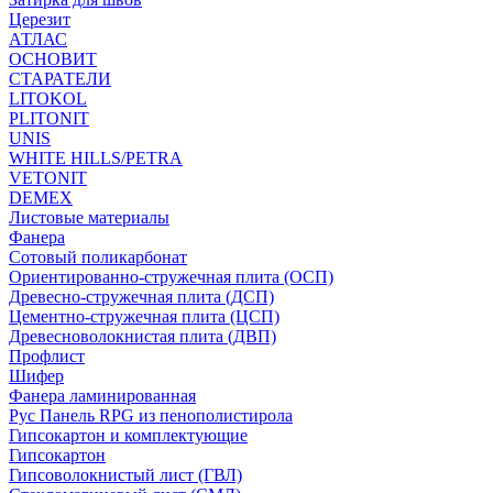
Церезит
АТЛАС
ОСНОВИТ
СТАРАТЕЛИ
LITOKOL
PLITONIT
UNIS
WHITE HILLS/PETRA
VETONIT
DEMEX
Листовые материалы
Фанера
Сотовый поликарбонат
Ориентированно-стружечная плита (ОСП)
Древесно-стружечная плита (ДСП)
Цементно-стружечная плита (ЦСП)
Древесноволокнистая плита (ДВП)
Профлист
Шифер
Фанера ламинированная
Рус Панель RPG из пенополистирола
Гипсокартон и комплектующие
Гипсокартон
Гипсоволокнистый лист (ГВЛ)