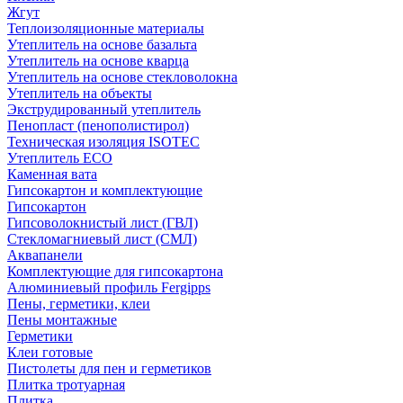
Жгут
Теплоизоляционные материалы
Утеплитель на основе базальта
Утеплитель на основе кварца
Утеплитель на основе стекловолокна
Утеплитель на объекты
Экструдированный утеплитель
Пенопласт (пенополистирол)
Техническая изоляция ISOTEC
Утеплитель ECO
Каменная вата
Гипсокартон и комплектующие
Гипсокартон
Гипсоволокнистый лист (ГВЛ)
Стекломагниевый лист (СМЛ)
Аквапанели
Комплектующие для гипсокартона
Алюминиевый профиль Fergipps
Пены, герметики, клеи
Пены монтажные
Герметики
Клеи готовые
Пистолеты для пен и герметиков
Плитка тротуарная
Плитка