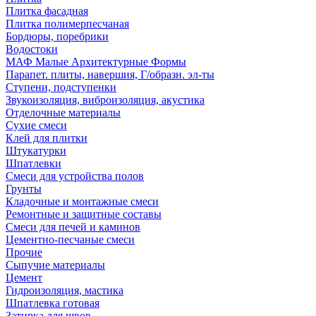
Плитка фасадная
Плитка полимерпесчаная
Бордюры, поребрики
Водостоки
МАФ Малые Архитектурные Формы
Парапет. плиты, навершия, Г/образн. эл-ты
Ступени, подступенки
Звукоизоляция, виброизоляция, акустика
Отделочные материалы
Сухие смеси
Клей для плитки
Штукатурки
Шпатлевки
Смеси для устройства полов
Грунты
Кладочные и монтажные смеси
Ремонтные и защитные составы
Смеси для печей и каминов
Цементно-песчаные смеси
Прочие
Сыпучие материалы
Цемент
Гидроизоляция, мастика
Шпатлевка готовая
Затирка для швов