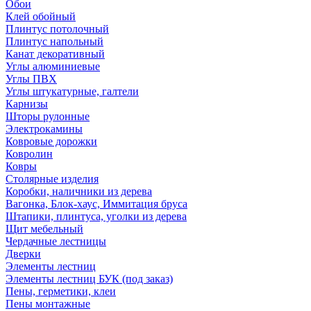
Обои
Клей обойный
Плинтус потолочный
Плинтус напольный
Канат декоративный
Углы алюминиевые
Углы ПВХ
Углы штукатурные, галтели
Карнизы
Шторы рулонные
Электрокамины
Ковровые дорожки
Ковролин
Ковры
Столярные изделия
Коробки, наличники из дерева
Вагонка, Блок-хаус, Иммитация бруса
Штапики, плинтуса, уголки из дерева
Щит мебельный
Чердачные лестницы
Дверки
Элементы лестниц
Элементы лестниц БУК (под заказ)
Пены, герметики, клеи
Пены монтажные