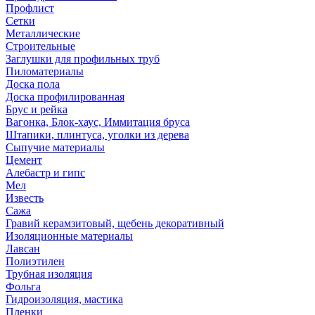
Профлист
Сетки
Металлические
Строительные
Заглушки для профильных труб
Пиломатериалы
Доска пола
Доска профилированная
Брус и рейка
Вагонка, Блок-хаус, Иммитация бруса
Штапики, плинтуса, уголки из дерева
Сыпучие материалы
Цемент
Алебастр и гипс
Мел
Известь
Сажа
Гравий керамзитовый, щебень декоративный
Изоляционные материалы
Лавсан
Полиэтилен
Трубная изоляция
Фольга
Гидроизоляция, мастика
Пленки