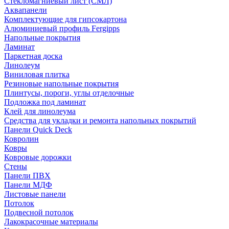
Стекломагниевый лист (СМЛ)
Аквапанели
Комплектующие для гипсокартона
Алюминиевый профиль Fergipps
Напольные покрытия
Ламинат
Паркетная доска
Линолеум
Виниловая плитка
Резиновые напольные покрытия
Плинтусы, пороги, углы отделочные
Подложка под ламинат
Клей для линолеума
Средства для укладки и ремонта напольных покрытий
Панели Quick Deck
Ковролин
Ковры
Ковровые дорожки
Стены
Панели ПВХ
Панели МДФ
Листовые панели
Потолок
Подвесной потолок
Лакокрасочные материалы