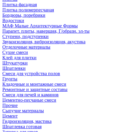
Плитка фасадная
Плитка полимерпесчаная
Бордюры, поребрики
Водостоки
МАФ Малые Архитектурные Формы
Парапет. плиты, навершия, Г/образн. эл-ты
Ступени, подступенки
Звукоизоляция, виброизоляция, акустика
Отделочные материалы
Сухие смеси
Клей для плитки
Штукатурки
Шпатлевки
Смеси для устройства полов
Грунты
Кладочные и монтажные смеси
Ремонтные и защитные составы
Смеси для печей и каминов
Цементно-песчаные смеси
Прочие
Сыпучие материалы
Цемент
Гидроизоляция, мастика
Шпатлевка готовая
Затирка для швов