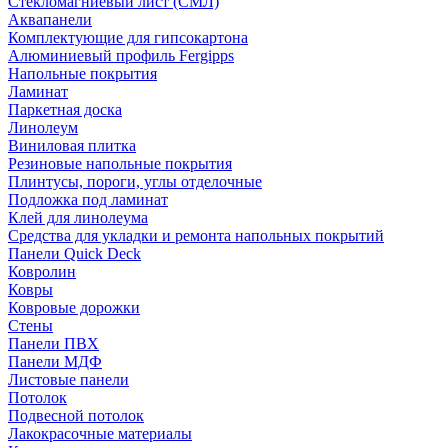
Стекломагниевый лист (СМЛ)
Аквапанели
Комплектующие для гипсокартона
Алюминиевый профиль Fergipps
Напольные покрытия
Ламинат
Паркетная доска
Линолеум
Виниловая плитка
Резиновые напольные покрытия
Плинтусы, пороги, углы отделочные
Подложка под ламинат
Клей для линолеума
Средства для укладки и ремонта напольных покрытий
Панели Quick Deck
Ковролин
Ковры
Ковровые дорожки
Стены
Панели ПВХ
Панели МДФ
Листовые панели
Потолок
Подвесной потолок
Лакокрасочные материалы