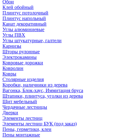
Обои
Клей обойный
Плинтус потолочный
Плинтус напольный
Канат декоративный
Углы алюминиевые
Углы ПВХ
Углы штукатурные, галтели
Карнизы
Шторы рулонные
Электрокамины
Ковровые дорожки
Ковролин
Ковры
Столярные изделия
Коробки, наличники из дерева
Вагонка, Блок-хаус, Иммитация бруса
Штапики, плинтуса, уголки из дерева
Щит мебельный
Чердачные лестницы
Дверки
Элементы лестниц
Элементы лестниц БУК (под заказ)
Пены, герметики, клеи
Пены монтажные