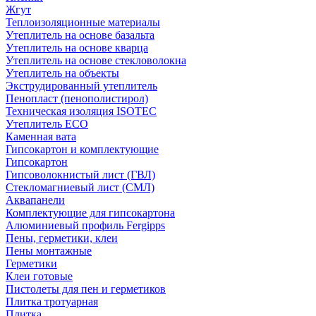
Жгут
Теплоизоляционные материалы
Утеплитель на основе базальта
Утеплитель на основе кварца
Утеплитель на основе стекловолокна
Утеплитель на объекты
Экструдированный утеплитель
Пенопласт (пенополистирол)
Техническая изоляция ISOTEC
Утеплитель ECO
Каменная вата
Гипсокартон и комплектующие
Гипсокартон
Гипсоволокнистый лист (ГВЛ)
Стекломагниевый лист (СМЛ)
Аквапанели
Комплектующие для гипсокартона
Алюминиевый профиль Fergipps
Пены, герметики, клеи
Пены монтажные
Герметики
Клеи готовые
Пистолеты для пен и герметиков
Плитка тротуарная
Плитка