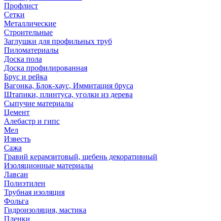
Профлист
Сетки
Металлические
Строительные
Заглушки для профильных труб
Пиломатериалы
Доска пола
Доска профилированная
Брус и рейка
Вагонка, Блок-хаус, Иммитация бруса
Штапики, плинтуса, уголки из дерева
Сыпучие материалы
Цемент
Алебастр и гипс
Мел
Известь
Сажа
Гравий керамзитовый, щебень декоративный
Изоляционные материалы
Лавсан
Полиэтилен
Трубная изоляция
Фольга
Гидроизоляция, мастика
Пленки