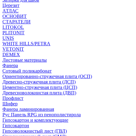
Церезит
АТЛАС
ОСНОВИТ
СТАРАТЕЛИ
LITOKOL
PLITONIT
UNIS
WHITE HILLS/PETRA
VETONIT
DEMEX
Листовые материалы
Фанера
Сотовый поликарбонат
Ориентированно-стружечная плита (ОСП)
Древесно-стружечная плита (ДСП)
Цементно-стружечная плита (ЦСП)
Древесноволокнистая плита (ДВП)
Профлист
Шифер
Фанера ламинированная
Рус Панель RPG из пенополистирола
Гипсокартон и комплектующие
Гипсокартон
Гипсоволокнистый лист (ГВЛ)