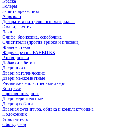
Краска
Колеры
Защита древесины
Аэрозоли
Декоративно-отделочные материалы
Эмали, грунты
Лаки
Олифа, бронзовка, серебрянка
Очистители (против грибка и плесени)
Жидкое стекло
Жидкая резина FARBITEX
Растворители
Добавки в бетон
Двери и окна
Двери металлические
Двери межкомнатные
Раздвижные пластиковые двери
Козырьки
Противопожарные
Двери строительные
Двери для бани
Дверная фурнитура, обивка и комплектующие
Подоконник
Уплотнитель
Обои, декор