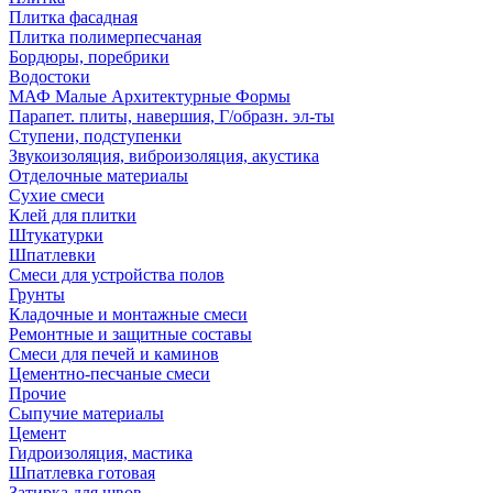
Плитка фасадная
Плитка полимерпесчаная
Бордюры, поребрики
Водостоки
МАФ Малые Архитектурные Формы
Парапет. плиты, навершия, Г/образн. эл-ты
Ступени, подступенки
Звукоизоляция, виброизоляция, акустика
Отделочные материалы
Сухие смеси
Клей для плитки
Штукатурки
Шпатлевки
Смеси для устройства полов
Грунты
Кладочные и монтажные смеси
Ремонтные и защитные составы
Смеси для печей и каминов
Цементно-песчаные смеси
Прочие
Сыпучие материалы
Цемент
Гидроизоляция, мастика
Шпатлевка готовая
Затирка для швов