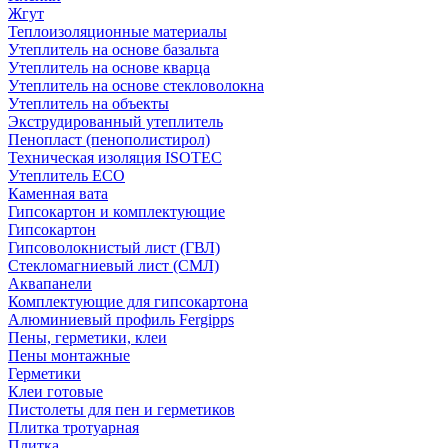
Жгут
Теплоизоляционные материалы
Утеплитель на основе базальта
Утеплитель на основе кварца
Утеплитель на основе стекловолокна
Утеплитель на объекты
Экструдированный утеплитель
Пенопласт (пенополистирол)
Техническая изоляция ISOTEC
Утеплитель ECO
Каменная вата
Гипсокартон и комплектующие
Гипсокартон
Гипсоволокнистый лист (ГВЛ)
Стекломагниевый лист (СМЛ)
Аквапанели
Комплектующие для гипсокартона
Алюминиевый профиль Fergipps
Пены, герметики, клеи
Пены монтажные
Герметики
Клеи готовые
Пистолеты для пен и герметиков
Плитка тротуарная
Плитка