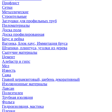
Профлист
Сетки
Металлические
Строительные
Заглушки для профильных труб
Пиломатериалы
Доска пола
Доска профилированная
Брус и рейка
Вагонка, Блок-хаус, Иммитация бруса
Штапики, плинтуса, уголки из дерева
Сыпучие материалы
Цемент
Алебастр и гипс
Мел
Известь
Сажа
Гравий керамзитовый, щебень декоративный
Изоляционные материалы
Лавсан
Полиэтилен
Трубная изоляция
Фольга
Гидроизоляция, мастика
Пленки