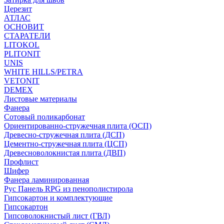
Церезит
АТЛАС
ОСНОВИТ
СТАРАТЕЛИ
LITOKOL
PLITONIT
UNIS
WHITE HILLS/PETRA
VETONIT
DEMEX
Листовые материалы
Фанера
Сотовый поликарбонат
Ориентированно-стружечная плита (ОСП)
Древесно-стружечная плита (ДСП)
Цементно-стружечная плита (ЦСП)
Древесноволокнистая плита (ДВП)
Профлист
Шифер
Фанера ламинированная
Рус Панель RPG из пенополистирола
Гипсокартон и комплектующие
Гипсокартон
Гипсоволокнистый лист (ГВЛ)