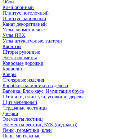
Обои
Клей обойный
Плинтус потолочный
Плинтус напольный
Канат декоративный
Углы алюминиевые
Углы ПВХ
Углы штукатурные, галтели
Карнизы
Шторы рулонные
Электрокамины
Ковровые дорожки
Ковролин
Ковры
Столярные изделия
Коробки, наличники из дерева
Вагонка, Блок-хаус, Иммитация бруса
Штапики, плинтуса, уголки из дерева
Щит мебельный
Чердачные лестницы
Дверки
Элементы лестниц
Элементы лестниц БУК (под заказ)
Пены, герметики, клеи
Пены монтажные