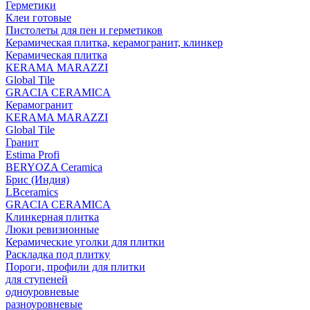
Герметики
Клеи готовые
Пистолеты для пен и герметиков
Керамическая плитка, керамогранит, клинкер
Керамическая плитка
КЕRАМА MARAZZI
Global Tile
GRACIA CERAMICA
Керамогранит
KERAMA MARAZZI
Global Tile
Гранит
Estima Profi
BERYOZA Ceramica
Брис (Индия)
LBceramics
GRACIA CERAMICA
Клинкерная плитка
Люки ревизионные
Керамические уголки для плитки
Раскладка под плитку
Пороги, профили для плитки
для ступеней
одноуровневые
разноуровневые