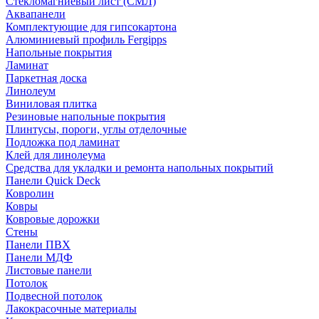
Стекломагниевый лист (СМЛ)
Аквапанели
Комплектующие для гипсокартона
Алюминиевый профиль Fergipps
Напольные покрытия
Ламинат
Паркетная доска
Линолеум
Виниловая плитка
Резиновые напольные покрытия
Плинтусы, пороги, углы отделочные
Подложка под ламинат
Клей для линолеума
Средства для укладки и ремонта напольных покрытий
Панели Quick Deck
Ковролин
Ковры
Ковровые дорожки
Стены
Панели ПВХ
Панели МДФ
Листовые панели
Потолок
Подвесной потолок
Лакокрасочные материалы