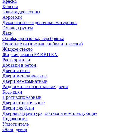
Краска
Колеры
Защита древесины
Аэрозоли
Декоративно-отделочные материалы
Эмали, грунты
Лаки
Олифа, бронзовка, серебрянка
Очистители (против грибка и плесени)
Жидкое стекло
Жидкая резина FARBITEX
Растворители
Добавки в бетон
Двери и окна
Двери металлические
Двери межкомнатные
Раздвижные пластиковые двери
Козырьки
Противопожарные
Двери строительные
Двери для бани
Дверная фурнитура, обивка и комплектующие
Подоконник
Уплотнитель
Обои, декор