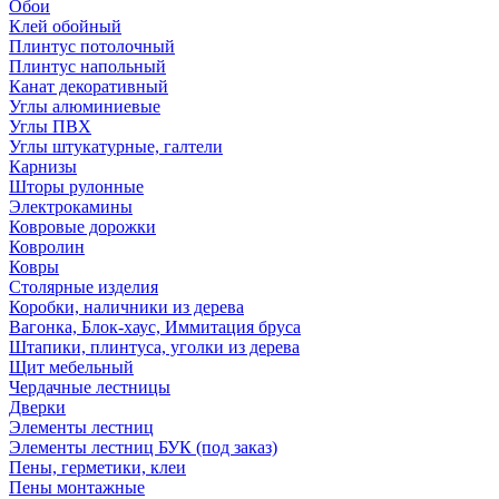
Обои
Клей обойный
Плинтус потолочный
Плинтус напольный
Канат декоративный
Углы алюминиевые
Углы ПВХ
Углы штукатурные, галтели
Карнизы
Шторы рулонные
Электрокамины
Ковровые дорожки
Ковролин
Ковры
Столярные изделия
Коробки, наличники из дерева
Вагонка, Блок-хаус, Иммитация бруса
Штапики, плинтуса, уголки из дерева
Щит мебельный
Чердачные лестницы
Дверки
Элементы лестниц
Элементы лестниц БУК (под заказ)
Пены, герметики, клеи
Пены монтажные