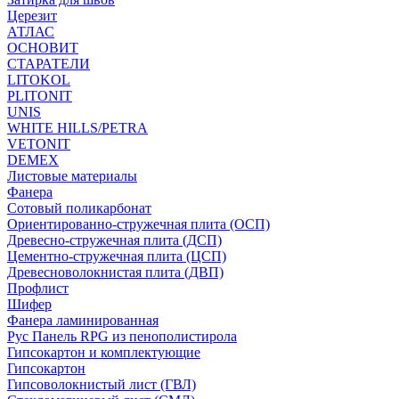
Церезит
АТЛАС
ОСНОВИТ
СТАРАТЕЛИ
LITOKOL
PLITONIT
UNIS
WHITE HILLS/PETRA
VETONIT
DEMEX
Листовые материалы
Фанера
Сотовый поликарбонат
Ориентированно-стружечная плита (ОСП)
Древесно-стружечная плита (ДСП)
Цементно-стружечная плита (ЦСП)
Древесноволокнистая плита (ДВП)
Профлист
Шифер
Фанера ламинированная
Рус Панель RPG из пенополистирола
Гипсокартон и комплектующие
Гипсокартон
Гипсоволокнистый лист (ГВЛ)