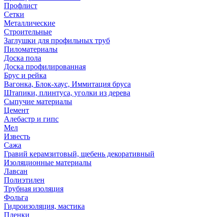
Профлист
Сетки
Металлические
Строительные
Заглушки для профильных труб
Пиломатериалы
Доска пола
Доска профилированная
Брус и рейка
Вагонка, Блок-хаус, Иммитация бруса
Штапики, плинтуса, уголки из дерева
Сыпучие материалы
Цемент
Алебастр и гипс
Мел
Известь
Сажа
Гравий керамзитовый, щебень декоративный
Изоляционные материалы
Лавсан
Полиэтилен
Трубная изоляция
Фольга
Гидроизоляция, мастика
Пленки