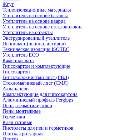
Жгут
Теплоизоляционные материалы
Утеплитель на основе базальта
Утеплитель на основе кварца
Утеплитель на основе стекловолокна
Утеплитель на объекты
Экструдированный утеплитель
Пенопласт (пенополистирол)
Техническая изоляция ISOTEC
Утеплитель ECO
Каменная вата
Гипсокартон и комплектующие
Гипсокартон
Гипсоволокнистый лист (ГВЛ)
Стекломагниевый лист (СМЛ)
Аквапанели
Комплектующие для гипсокартона
Алюминиевый профиль Fergipps
Пены, герметики, клеи
Пены монтажные
Герметики
Клеи готовые
Пистолеты для пен и герметиков
Плитка тротуарная
Плитка