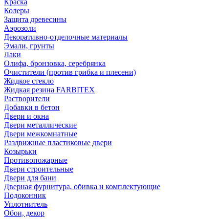
Краска
Колеры
Защита древесины
Аэрозоли
Декоративно-отделочные материалы
Эмали, грунты
Лаки
Олифа, бронзовка, серебрянка
Очистители (против грибка и плесени)
Жидкое стекло
Жидкая резина FARBITEX
Растворители
Добавки в бетон
Двери и окна
Двери металлические
Двери межкомнатные
Раздвижные пластиковые двери
Козырьки
Противопожарные
Двери строительные
Двери для бани
Дверная фурнитура, обивка и комплектующие
Подоконник
Уплотнитель
Обои, декор