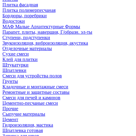
Плитка фасадная
Плитка полимерпесчаная
Бордюры, поребрики
Водостоки
МАФ Малые Архитектурные Формы
Парапет. плиты, навершия, Г/образн. эл-ты
Ступени, подступенки
Звукоизоляция, виброизоляция, акустика
Отделочные материалы
Сухие смеси
Клей для плитки
Штукатурки
Шпатлевки
Смеси для устройства полов
Грунты
Кладочные и монтажные смеси
Ремонтные и защитные составы
Смеси для печей и каминов
Цементно-песчаные смеси
Прочие
Сыпучие материалы
Цемент
Гидроизоляция, мастика
Шпатлевка готовая
Затирка для швов