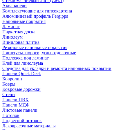
Стекломагниевый лист (СМЛ)
Аквапанели
Комплектующие для гипсокартона
Алюминиевый профиль Fergipps
Напольные покрытия
Ламинат
Паркетная доска
Линолеум
Виниловая плитка
Резиновые напольные покрытия
Плинтусы, пороги, углы отделочные
Подложка под ламинат
Клей для линолеума
Средства для укладки и ремонта напольных покрытий
Панели Quick Deck
Ковролин
Ковры
Ковровые дорожки
Стены
Панели ПВХ
Панели МДФ
Листовые панели
Потолок
Подвесной потолок
Лакокрасочные материалы