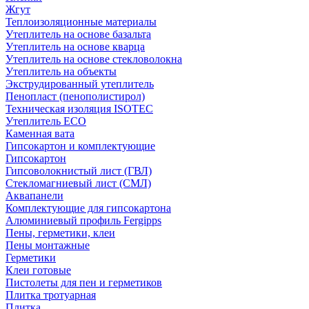
Жгут
Теплоизоляционные материалы
Утеплитель на основе базальта
Утеплитель на основе кварца
Утеплитель на основе стекловолокна
Утеплитель на объекты
Экструдированный утеплитель
Пенопласт (пенополистирол)
Техническая изоляция ISOTEC
Утеплитель ECO
Каменная вата
Гипсокартон и комплектующие
Гипсокартон
Гипсоволокнистый лист (ГВЛ)
Стекломагниевый лист (СМЛ)
Аквапанели
Комплектующие для гипсокартона
Алюминиевый профиль Fergipps
Пены, герметики, клеи
Пены монтажные
Герметики
Клеи готовые
Пистолеты для пен и герметиков
Плитка тротуарная
Плитка