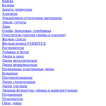
Краска
Колеры
Защита древесины
Аэрозоли
Декоративно-отделочные материалы
Эмали, грунты
Лаки
Олифа, бронзовка, серебрянка
Очистители (против грибка и плесени)
Жидкое стекло
Жидкая резина FARBITEX
Растворители
Добавки в бетон
Двери и окна
Двери металлические
Двери межкомнатные
Раздвижные пластиковые двери
Козырьки
Противопожарные
Двери строительные
Двери для бани
Дверная фурнитура, обивка и комплектующие
Подоконник
Уплотнитель
Обои, декор