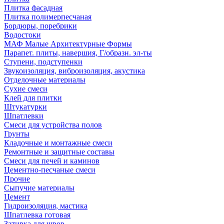
Плитка фасадная
Плитка полимерпесчаная
Бордюры, поребрики
Водостоки
МАФ Малые Архитектурные Формы
Парапет. плиты, навершия, Г/образн. эл-ты
Ступени, подступенки
Звукоизоляция, виброизоляция, акустика
Отделочные материалы
Сухие смеси
Клей для плитки
Штукатурки
Шпатлевки
Смеси для устройства полов
Грунты
Кладочные и монтажные смеси
Ремонтные и защитные составы
Смеси для печей и каминов
Цементно-песчаные смеси
Прочие
Сыпучие материалы
Цемент
Гидроизоляция, мастика
Шпатлевка готовая
Затирка для швов