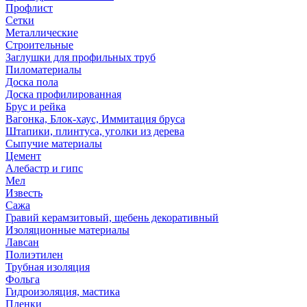
Профлист
Сетки
Металлические
Строительные
Заглушки для профильных труб
Пиломатериалы
Доска пола
Доска профилированная
Брус и рейка
Вагонка, Блок-хаус, Иммитация бруса
Штапики, плинтуса, уголки из дерева
Сыпучие материалы
Цемент
Алебастр и гипс
Мел
Известь
Сажа
Гравий керамзитовый, щебень декоративный
Изоляционные материалы
Лавсан
Полиэтилен
Трубная изоляция
Фольга
Гидроизоляция, мастика
Пленки