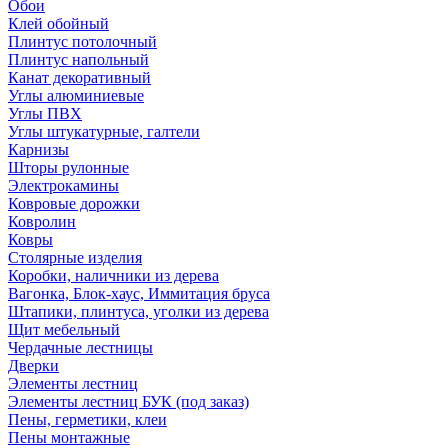
Обои
Клей обойный
Плинтус потолочный
Плинтус напольный
Канат декоративный
Углы алюминиевые
Углы ПВХ
Углы штукатурные, галтели
Карнизы
Шторы рулонные
Электрокамины
Ковровые дорожки
Ковролин
Ковры
Столярные изделия
Коробки, наличники из дерева
Вагонка, Блок-хаус, Иммитация бруса
Штапики, плинтуса, уголки из дерева
Щит мебельный
Чердачные лестницы
Дверки
Элементы лестниц
Элементы лестниц БУК (под заказ)
Пены, герметики, клеи
Пены монтажные