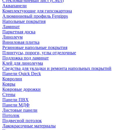
Стекломагниевый лист (СМЛ)
Аквапанели
Комплектующие для гипсокартона
Алюминиевый профиль Fergipps
Напольные покрытия
Ламинат
Паркетная доска
Линолеум
Виниловая плитка
Резиновые напольные покрытия
Плинтусы, пороги, углы отделочные
Подложка под ламинат
Клей для линолеума
Средства для укладки и ремонта напольных покрытий
Панели Quick Deck
Ковролин
Ковры
Ковровые дорожки
Стены
Панели ПВХ
Панели МДФ
Листовые панели
Потолок
Подвесной потолок
Лакокрасочные материалы