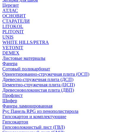
Церезит
АТЛАС
ОСНОВИТ
СТАРАТЕЛИ
LITOKOL
PLITONIT
UNIS
WHITE HILLS/PETRA
VETONIT
DEMEX
Листовые материалы
Фанера
Сотовый поликарбонат
Ориентированно-стружечная плита (ОСП)
Древесно-стружечная плита (ДСП)
Цементно-стружечная плита (ЦСП)
Древесноволокнистая плита (ДВП)
Профлист
Шифер
Фанера ламинированная
Рус Панель RPG из пенополистирола
Гипсокартон и комплектующие
Гипсокартон
Гипсоволокнистый лист (ГВЛ)