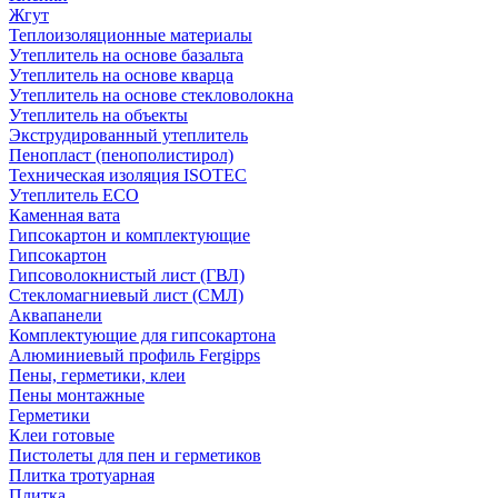
Жгут
Теплоизоляционные материалы
Утеплитель на основе базальта
Утеплитель на основе кварца
Утеплитель на основе стекловолокна
Утеплитель на объекты
Экструдированный утеплитель
Пенопласт (пенополистирол)
Техническая изоляция ISOTEC
Утеплитель ECO
Каменная вата
Гипсокартон и комплектующие
Гипсокартон
Гипсоволокнистый лист (ГВЛ)
Стекломагниевый лист (СМЛ)
Аквапанели
Комплектующие для гипсокартона
Алюминиевый профиль Fergipps
Пены, герметики, клеи
Пены монтажные
Герметики
Клеи готовые
Пистолеты для пен и герметиков
Плитка тротуарная
Плитка