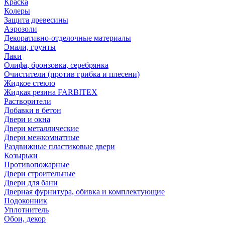
Краска
Колеры
Защита древесины
Аэрозоли
Декоративно-отделочные материалы
Эмали, грунты
Лаки
Олифа, бронзовка, серебрянка
Очистители (против грибка и плесени)
Жидкое стекло
Жидкая резина FARBITEX
Растворители
Добавки в бетон
Двери и окна
Двери металлические
Двери межкомнатные
Раздвижные пластиковые двери
Козырьки
Противопожарные
Двери строительные
Двери для бани
Дверная фурнитура, обивка и комплектующие
Подоконник
Уплотнитель
Обои, декор