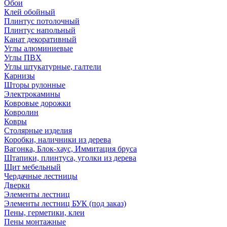
Обои
Клей обойный
Плинтус потолочный
Плинтус напольный
Канат декоративный
Углы алюминиевые
Углы ПВХ
Углы штукатурные, галтели
Карнизы
Шторы рулонные
Электрокамины
Ковровые дорожки
Ковролин
Ковры
Столярные изделия
Коробки, наличники из дерева
Вагонка, Блок-хаус, Иммитация бруса
Штапики, плинтуса, уголки из дерева
Щит мебельный
Чердачные лестницы
Дверки
Элементы лестниц
Элементы лестниц БУК (под заказ)
Пены, герметики, клеи
Пены монтажные