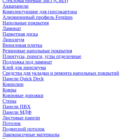
Стекломагниевый лист (СМЛ)
Аквапанели
Комплектующие для гипсокартона
Алюминиевый профиль Fergipps
Напольные покрытия
Ламинат
Паркетная доска
Линолеум
Виниловая плитка
Резиновые напольные покрытия
Плинтусы, пороги, углы отделочные
Подложка под ламинат
Клей для линолеума
Средства для укладки и ремонта напольных покрытий
Панели Quick Deck
Ковролин
Ковры
Ковровые дорожки
Стены
Панели ПВХ
Панели МДФ
Листовые панели
Потолок
Подвесной потолок
Лакокрасочные материалы