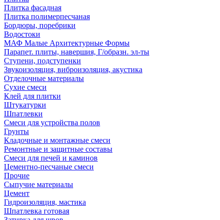
Плитка фасадная
Плитка полимерпесчаная
Бордюры, поребрики
Водостоки
МАФ Малые Архитектурные Формы
Парапет. плиты, навершия, Г/образн. эл-ты
Ступени, подступенки
Звукоизоляция, виброизоляция, акустика
Отделочные материалы
Сухие смеси
Клей для плитки
Штукатурки
Шпатлевки
Смеси для устройства полов
Грунты
Кладочные и монтажные смеси
Ремонтные и защитные составы
Смеси для печей и каминов
Цементно-песчаные смеси
Прочие
Сыпучие материалы
Цемент
Гидроизоляция, мастика
Шпатлевка готовая
Затирка для швов