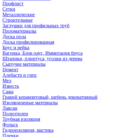
Профлист
Сетки
Металлические
Строительные
Заглушки для профильных труб
Пиломатериалы
Доска пола
Доска профилированная
Брус и рейка
Вагонка, Блок-хаус, Иммитация бруса
Штапики, плинтуса, уголки из дерева
Сыпучие материалы
Цемент
Алебастр и гипс
Мел
Известь
Сажа
Гравий керамзитовый, щебень декоративный
Изоляционные материалы
Лавсан
Полиэтилен
Трубная изоляция
Фольга
Гидроизоляция, мастика
Пленки