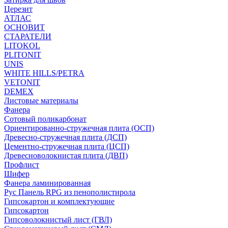
Церезит
АТЛАС
ОСНОВИТ
СТАРАТЕЛИ
LITOKOL
PLITONIT
UNIS
WHITE HILLS/PETRA
VETONIT
DEMEX
Листовые материалы
Фанера
Сотовый поликарбонат
Ориентированно-стружечная плита (ОСП)
Древесно-стружечная плита (ДСП)
Цементно-стружечная плита (ЦСП)
Древесноволокнистая плита (ДВП)
Профлист
Шифер
Фанера ламинированная
Рус Панель RPG из пенополистирола
Гипсокартон и комплектующие
Гипсокартон
Гипсоволокнистый лист (ГВЛ)