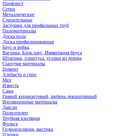
Профлист
Сетки
Металлические
Строительные
Заглушки для профильных труб
Пиломатериалы
Доска пола
Доска профилированная
Брус и рейка
Вагонка, Блок-хаус, Иммитация бруса
Штапики, плинтуса, уголки из дерева
Сыпучие материалы
Цемент
Алебастр и гипс
Мел
Известь
Сажа
Гравий керамзитовый, щебень декоративный
Изоляционные материалы
Лавсан
Полиэтилен
Трубная изоляция
Фольга
Гидроизоляция, мастика
Пленки