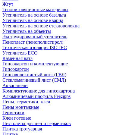
Жгут
Теплоизоляционные материалы
Утеплитель на основе базальта
Утеплитель на основе кварца
Утеплитель на основе стекловолокна
Утеплитель на объекты
Экструдированный утеплитель
Пенопласт (пенополистирол)
Техническая изоляция ISOTEC
Утеплитель ECO
Каменная вата
Гипсокартон и комплектующие
Гипсокартон
Гипсоволокнистый лист (ГВЛ)
Стекломагниевый лист (СМЛ)
Аквапанели
Комплектующие для гипсокартона
Алюминиевый профиль Fergipps
Пены, герметики, клеи
Пены монтажные
Герметики
Клеи готовые
Пистолеты для пен и герметиков
Плитка тротуарная
Плитка