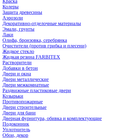
Краска
Колеры
Защита древесины
Аэрозоли
Декоративно-отделочные материалы
Эмали, грунты
Лаки
Олифа, бронзовка, серебрянка
Очистители (против грибка и плесени)
Жидкое стекло
Жидкая резина FARBITEX
Растворители
Добавки в бетон
Двери и окна
Двери металлические
Двери межкомнатные
Раздвижные пластиковые двери
Козырьки
Противопожарные
Двери строительные
Двери для бани
Дверная фурнитура, обивка и комплектующие
Подоконник
Уплотнитель
Обои, декор