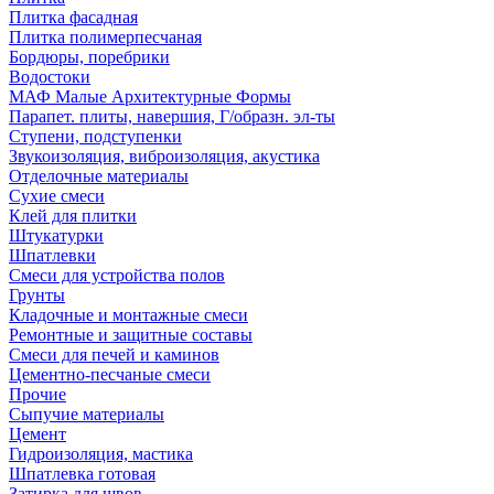
Плитка фасадная
Плитка полимерпесчаная
Бордюры, поребрики
Водостоки
МАФ Малые Архитектурные Формы
Парапет. плиты, навершия, Г/образн. эл-ты
Ступени, подступенки
Звукоизоляция, виброизоляция, акустика
Отделочные материалы
Сухие смеси
Клей для плитки
Штукатурки
Шпатлевки
Смеси для устройства полов
Грунты
Кладочные и монтажные смеси
Ремонтные и защитные составы
Смеси для печей и каминов
Цементно-песчаные смеси
Прочие
Сыпучие материалы
Цемент
Гидроизоляция, мастика
Шпатлевка готовая
Затирка для швов