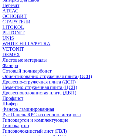
Церезит
АТЛАС
ОСНОВИТ
СТАРАТЕЛИ
LITOKOL
PLITONIT
UNIS
WHITE HILLS/PETRA
VETONIT
DEMEX
Листовые материалы
Фанера
Сотовый поликарбонат
Ориентированно-стружечная плита (ОСП)
Древесно-стружечная плита (ДСП)
Цементно-стружечная плита (ЦСП)
Древесноволокнистая плита (ДВП)
Профлист
Шифер
Фанера ламинированная
Рус Панель RPG из пенополистирола
Гипсокартон и комплектующие
Гипсокартон
Гипсоволокнистый лист (ГВЛ)