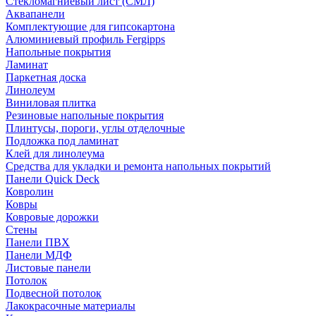
Стекломагниевый лист (СМЛ)
Аквапанели
Комплектующие для гипсокартона
Алюминиевый профиль Fergipps
Напольные покрытия
Ламинат
Паркетная доска
Линолеум
Виниловая плитка
Резиновые напольные покрытия
Плинтусы, пороги, углы отделочные
Подложка под ламинат
Клей для линолеума
Средства для укладки и ремонта напольных покрытий
Панели Quick Deck
Ковролин
Ковры
Ковровые дорожки
Стены
Панели ПВХ
Панели МДФ
Листовые панели
Потолок
Подвесной потолок
Лакокрасочные материалы