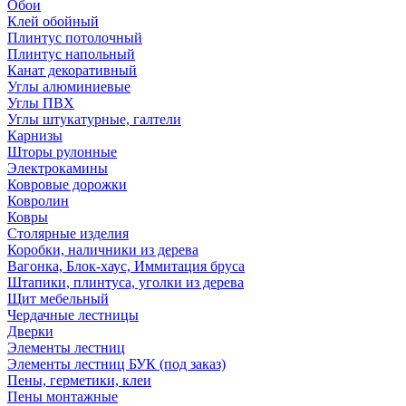
Обои
Клей обойный
Плинтус потолочный
Плинтус напольный
Канат декоративный
Углы алюминиевые
Углы ПВХ
Углы штукатурные, галтели
Карнизы
Шторы рулонные
Электрокамины
Ковровые дорожки
Ковролин
Ковры
Столярные изделия
Коробки, наличники из дерева
Вагонка, Блок-хаус, Иммитация бруса
Штапики, плинтуса, уголки из дерева
Щит мебельный
Чердачные лестницы
Дверки
Элементы лестниц
Элементы лестниц БУК (под заказ)
Пены, герметики, клеи
Пены монтажные