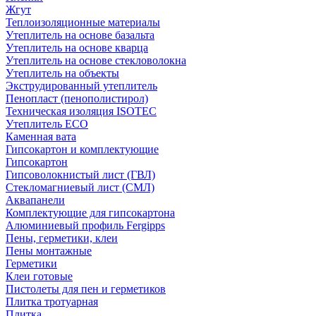
Жгут
Теплоизоляционные материалы
Утеплитель на основе базальта
Утеплитель на основе кварца
Утеплитель на основе стекловолокна
Утеплитель на объекты
Экструдированный утеплитель
Пенопласт (пенополистирол)
Техническая изоляция ISOTEC
Утеплитель ECO
Каменная вата
Гипсокартон и комплектующие
Гипсокартон
Гипсоволокнистый лист (ГВЛ)
Стекломагниевый лист (СМЛ)
Аквапанели
Комплектующие для гипсокартона
Алюминиевый профиль Fergipps
Пены, герметики, клеи
Пены монтажные
Герметики
Клеи готовые
Пистолеты для пен и герметиков
Плитка тротуарная
Плитка