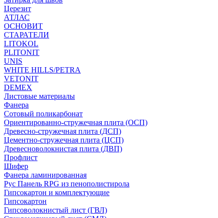
Церезит
АТЛАС
ОСНОВИТ
СТАРАТЕЛИ
LITOKOL
PLITONIT
UNIS
WHITE HILLS/PETRA
VETONIT
DEMEX
Листовые материалы
Фанера
Сотовый поликарбонат
Ориентированно-стружечная плита (ОСП)
Древесно-стружечная плита (ДСП)
Цементно-стружечная плита (ЦСП)
Древесноволокнистая плита (ДВП)
Профлист
Шифер
Фанера ламинированная
Рус Панель RPG из пенополистирола
Гипсокартон и комплектующие
Гипсокартон
Гипсоволокнистый лист (ГВЛ)