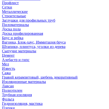
Профлист
Сетки
Металлические
Строительные
Заглушки для профильных труб
Пиломатериалы
Доска пола
Доска профилированная
Брус и рейка
Вагонка, Блок-хаус, Иммитация бруса
Штапики, плинтуса, уголки из дерева
Сыпучие материалы
Цемент
Алебастр и гипс
Мел
Известь
Сажа
Гравий керамзитовый, щебень декоративный
Изоляционные материалы
Лавсан
Полиэтилен
Трубная изоляция
Фольга
Гидроизоляция, мастика
Пленки