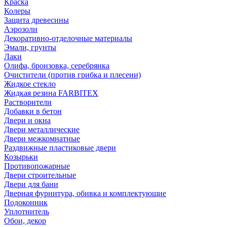
Краска
Колеры
Защита древесины
Аэрозоли
Декоративно-отделочные материалы
Эмали, грунты
Лаки
Олифа, бронзовка, серебрянка
Очистители (против грибка и плесени)
Жидкое стекло
Жидкая резина FARBITEX
Растворители
Добавки в бетон
Двери и окна
Двери металлические
Двери межкомнатные
Раздвижные пластиковые двери
Козырьки
Противопожарные
Двери строительные
Двери для бани
Дверная фурнитура, обивка и комплектующие
Подоконник
Уплотнитель
Обои, декор