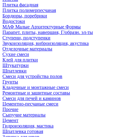
Плитка фасадная
Плитка полимерпесчаная
Бордюры, поребрики
Водостоки
МАФ Малые Архитектурные Формы
Парапет. плиты, навершия, Г/образн. эл-ты
Ступени, подступенки
Звукоизоляция, виброизоляция, акустика
Отделочные материалы
Сухие смеси
Клей для плитки
Штукатурки
Шпатлевки
Смеси для устройства полов
Грунты
Кладочные и монтажные смеси
Ремонтные и защитные составы
Смеси для печей и каминов
Цементно-песчаные смеси
Прочие
Сыпучие материалы
Цемент
Гидроизоляция, мастика
Шпатлевка готовая
Затирка для швов