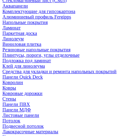
Стекломагниевый лист (СМЛ)
Аквапанели
Комплектующие для гипсокартона
Алюминиевый профиль Fergipps
Напольные покрытия
Ламинат
Паркетная доска
Линолеум
Виниловая плитка
Резиновые напольные покрытия
Плинтусы, пороги, углы отделочные
Подложка под ламинат
Клей для линолеума
Средства для укладки и ремонта напольных покрытий
Панели Quick Deck
Ковролин
Ковры
Ковровые дорожки
Стены
Панели ПВХ
Панели МДФ
Листовые панели
Потолок
Подвесной потолок
Лакокрасочные материалы