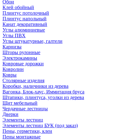
Обои
Клей обойный
Плинтус потолочный
Плинтус напольный
Канат декоративный
Углы алюминиевые
Углы ПВХ
Углы штукатурные, галтели
Карнизы
Шторы рулонные
Электрокамины
Ковровые дорожки
Ковролин
Ковры
Столярные изделия
Коробки, наличники из дерева
Вагонка, Блок-хаус, Иммитация бруса
Штапики, плинтуса, уголки из дерева
Щит мебельный
Чердачные лестницы
Дверки
Элементы лестниц
Элементы лестниц БУК (под заказ)
Пены, герметики, клеи
Пены монтажные