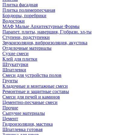
Плитка фасадная
Плитка полимерпесчаная
Бордюры, поребрики
Водостоки
МАФ Малые Архитектурные Формы
Парапет. плиты, навершия, Г/образн. эл-ты
Ступени, подступенки
Звукоизоляция, виброизоляция, акустика
Отделочные материалы
Сухие смеси
Клей для плитки
Штукатурки
Шпатлевки
Смеси для устройства полов
Грунты
Кладочные и монтажные смеси
Ремонтные и защитные составы
Смеси для печей и каминов
Цементно-песчаные смеси
Прочие
Сыпучие материалы
Цемент
Гидроизоляция, мастика
Шпатлевка готовая
Затирка для швов