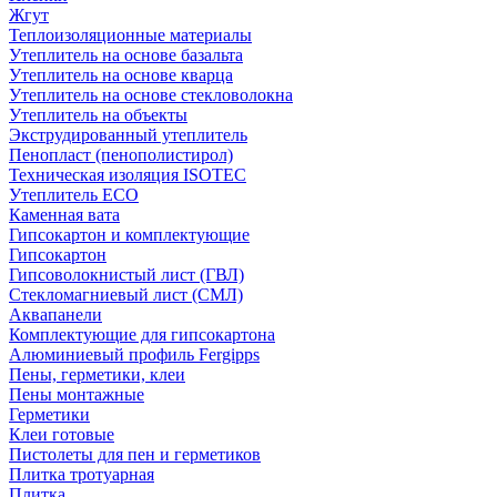
Жгут
Теплоизоляционные материалы
Утеплитель на основе базальта
Утеплитель на основе кварца
Утеплитель на основе стекловолокна
Утеплитель на объекты
Экструдированный утеплитель
Пенопласт (пенополистирол)
Техническая изоляция ISOTEC
Утеплитель ECO
Каменная вата
Гипсокартон и комплектующие
Гипсокартон
Гипсоволокнистый лист (ГВЛ)
Стекломагниевый лист (СМЛ)
Аквапанели
Комплектующие для гипсокартона
Алюминиевый профиль Fergipps
Пены, герметики, клеи
Пены монтажные
Герметики
Клеи готовые
Пистолеты для пен и герметиков
Плитка тротуарная
Плитка