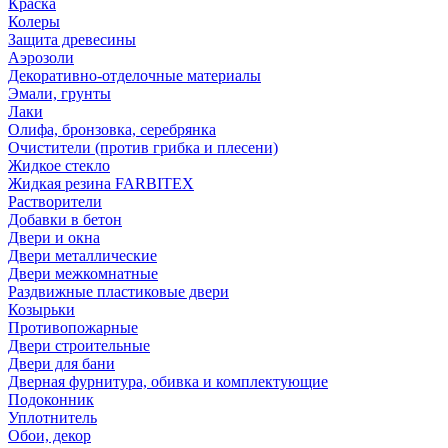
Краска
Колеры
Защита древесины
Аэрозоли
Декоративно-отделочные материалы
Эмали, грунты
Лаки
Олифа, бронзовка, серебрянка
Очистители (против грибка и плесени)
Жидкое стекло
Жидкая резина FARBITEX
Растворители
Добавки в бетон
Двери и окна
Двери металлические
Двери межкомнатные
Раздвижные пластиковые двери
Козырьки
Противопожарные
Двери строительные
Двери для бани
Дверная фурнитура, обивка и комплектующие
Подоконник
Уплотнитель
Обои, декор