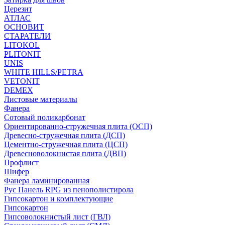
Церезит
АТЛАС
ОСНОВИТ
СТАРАТЕЛИ
LITOKOL
PLITONIT
UNIS
WHITE HILLS/PETRA
VETONIT
DEMEX
Листовые материалы
Фанера
Сотовый поликарбонат
Ориентированно-стружечная плита (ОСП)
Древесно-стружечная плита (ДСП)
Цементно-стружечная плита (ЦСП)
Древесноволокнистая плита (ДВП)
Профлист
Шифер
Фанера ламинированная
Рус Панель RPG из пенополистирола
Гипсокартон и комплектующие
Гипсокартон
Гипсоволокнистый лист (ГВЛ)