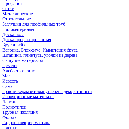
Профлист
Сетки
Металлические
Строительные
Заглушки для профильных труб
Пиломатериалы
Доска пола
Доска профилированная
Брус и рейка
Вагонка, Блок-хаус, Иммитация бруса
Штапики, плинтуса, уголки из дерева
Сыпучие материалы
Цемент
Алебастр и гипс
Мел
Известь
Сажа
Гравий керамзитовый, щебень декоративный
Изоляционные материалы
Лавсан
Полиэтилен
Трубная изоляция
Фольга
Гидроизоляция, мастика
Пленки