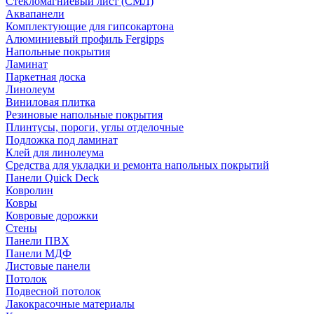
Стекломагниевый лист (СМЛ)
Аквапанели
Комплектующие для гипсокартона
Алюминиевый профиль Fergipps
Напольные покрытия
Ламинат
Паркетная доска
Линолеум
Виниловая плитка
Резиновые напольные покрытия
Плинтусы, пороги, углы отделочные
Подложка под ламинат
Клей для линолеума
Средства для укладки и ремонта напольных покрытий
Панели Quick Deck
Ковролин
Ковры
Ковровые дорожки
Стены
Панели ПВХ
Панели МДФ
Листовые панели
Потолок
Подвесной потолок
Лакокрасочные материалы