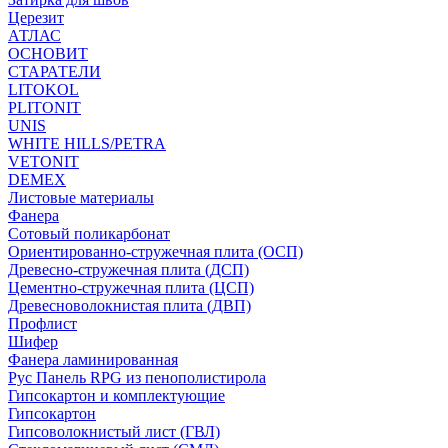
Церезит
АТЛАС
ОСНОВИТ
СТАРАТЕЛИ
LITOKOL
PLITONIT
UNIS
WHITE HILLS/PETRA
VETONIT
DEMEX
Листовые материалы
Фанера
Сотовый поликарбонат
Ориентированно-стружечная плита (ОСП)
Древесно-стружечная плита (ДСП)
Цементно-стружечная плита (ЦСП)
Древесноволокнистая плита (ДВП)
Профлист
Шифер
Фанера ламинированная
Рус Панель RPG из пенополистирола
Гипсокартон и комплектующие
Гипсокартон
Гипсоволокнистый лист (ГВЛ)