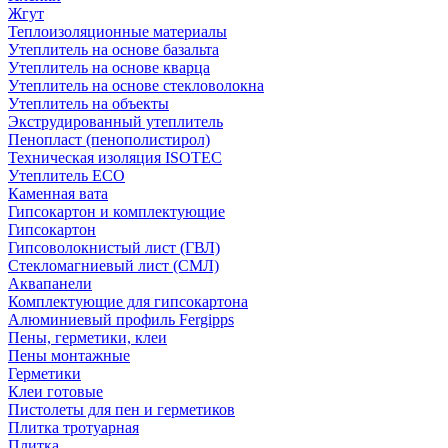
Жгут
Теплоизоляционные материалы
Утеплитель на основе базальта
Утеплитель на основе кварца
Утеплитель на основе стекловолокна
Утеплитель на объекты
Экструдированный утеплитель
Пенопласт (пенополистирол)
Техническая изоляция ISOTEC
Утеплитель ECO
Каменная вата
Гипсокартон и комплектующие
Гипсокартон
Гипсоволокнистый лист (ГВЛ)
Стекломагниевый лист (СМЛ)
Аквапанели
Комплектующие для гипсокартона
Алюминиевый профиль Fergipps
Пены, герметики, клеи
Пены монтажные
Герметики
Клеи готовые
Пистолеты для пен и герметиков
Плитка тротуарная
Плитка