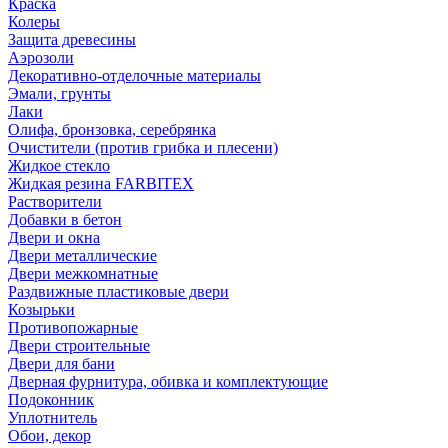
Краска
Колеры
Защита древесины
Аэрозоли
Декоративно-отделочные материалы
Эмали, грунты
Лаки
Олифа, бронзовка, серебрянка
Очистители (против грибка и плесени)
Жидкое стекло
Жидкая резина FARBITEX
Растворители
Добавки в бетон
Двери и окна
Двери металлические
Двери межкомнатные
Раздвижные пластиковые двери
Козырьки
Противопожарные
Двери строительные
Двери для бани
Дверная фурнитура, обивка и комплектующие
Подоконник
Уплотнитель
Обои, декор