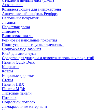
Стекломагниевый лист (СМЛ)
Аквапанели
Комплектующие для гипсокартона
Алюминиевый профиль Fergipps
Напольные покрытия
Ламинат
Паркетная доска
Линолеум
Виниловая плитка
Резиновые напольные покрытия
Плинтусы, пороги, углы отделочные
Подложка под ламинат
Клей для линолеума
Средства для укладки и ремонта напольных покрытий
Панели Quick Deck
Ковролин
Ковры
Ковровые дорожки
Стены
Панели ПВХ
Панели МДФ
Листовые панели
Потолок
Подвесной потолок
Лакокрасочные материалы