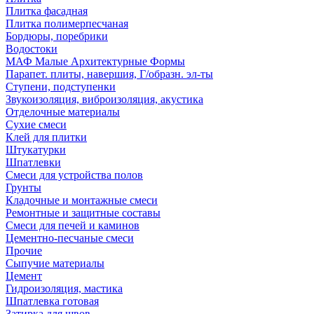
Плитка фасадная
Плитка полимерпесчаная
Бордюры, поребрики
Водостоки
МАФ Малые Архитектурные Формы
Парапет. плиты, навершия, Г/образн. эл-ты
Ступени, подступенки
Звукоизоляция, виброизоляция, акустика
Отделочные материалы
Сухие смеси
Клей для плитки
Штукатурки
Шпатлевки
Смеси для устройства полов
Грунты
Кладочные и монтажные смеси
Ремонтные и защитные составы
Смеси для печей и каминов
Цементно-песчаные смеси
Прочие
Сыпучие материалы
Цемент
Гидроизоляция, мастика
Шпатлевка готовая
Затирка для швов