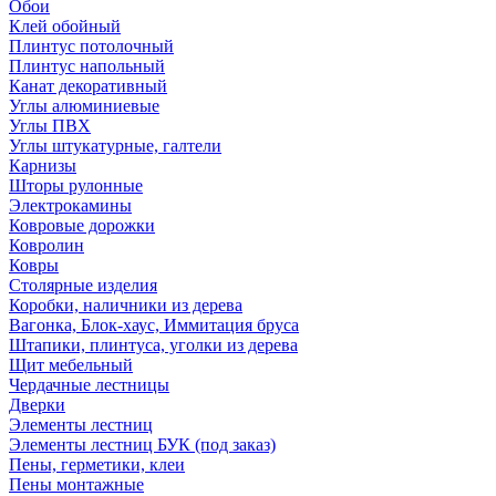
Обои
Клей обойный
Плинтус потолочный
Плинтус напольный
Канат декоративный
Углы алюминиевые
Углы ПВХ
Углы штукатурные, галтели
Карнизы
Шторы рулонные
Электрокамины
Ковровые дорожки
Ковролин
Ковры
Столярные изделия
Коробки, наличники из дерева
Вагонка, Блок-хаус, Иммитация бруса
Штапики, плинтуса, уголки из дерева
Щит мебельный
Чердачные лестницы
Дверки
Элементы лестниц
Элементы лестниц БУК (под заказ)
Пены, герметики, клеи
Пены монтажные