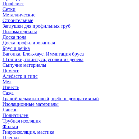
Профлист
Сетки
Металлические
Строительные
Заглушки для профильных труб
Пиломатериалы
Доска пола
Доска профилированная
Брус и рейка
Вагонка, Блок-хаус, Иммитация бруса
Штапики, плинтуса, уголки из дерева
Сыпучие материалы
Цемент
Алебастр и гипс
Мел
Известь
Сажа
Гравий керамзитовый, щебень декоративный
Изоляционные материалы
Лавсан
Полиэтилен
Трубная изоляция
Фольга
Гидроизоляция, мастика
Пленки