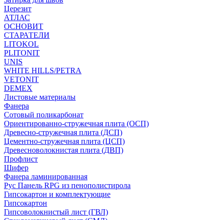
Церезит
АТЛАС
ОСНОВИТ
СТАРАТЕЛИ
LITOKOL
PLITONIT
UNIS
WHITE HILLS/PETRA
VETONIT
DEMEX
Листовые материалы
Фанера
Сотовый поликарбонат
Ориентированно-стружечная плита (ОСП)
Древесно-стружечная плита (ДСП)
Цементно-стружечная плита (ЦСП)
Древесноволокнистая плита (ДВП)
Профлист
Шифер
Фанера ламинированная
Рус Панель RPG из пенополистирола
Гипсокартон и комплектующие
Гипсокартон
Гипсоволокнистый лист (ГВЛ)