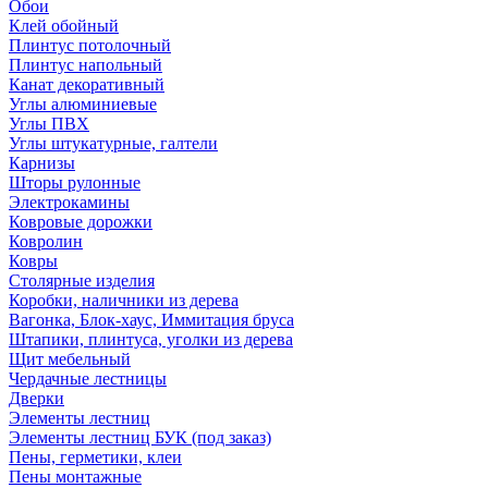
Обои
Клей обойный
Плинтус потолочный
Плинтус напольный
Канат декоративный
Углы алюминиевые
Углы ПВХ
Углы штукатурные, галтели
Карнизы
Шторы рулонные
Электрокамины
Ковровые дорожки
Ковролин
Ковры
Столярные изделия
Коробки, наличники из дерева
Вагонка, Блок-хаус, Иммитация бруса
Штапики, плинтуса, уголки из дерева
Щит мебельный
Чердачные лестницы
Дверки
Элементы лестниц
Элементы лестниц БУК (под заказ)
Пены, герметики, клеи
Пены монтажные