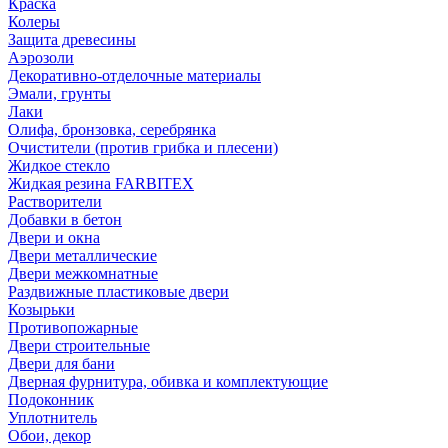
Краска
Колеры
Защита древесины
Аэрозоли
Декоративно-отделочные материалы
Эмали, грунты
Лаки
Олифа, бронзовка, серебрянка
Очистители (против грибка и плесени)
Жидкое стекло
Жидкая резина FARBITEX
Растворители
Добавки в бетон
Двери и окна
Двери металлические
Двери межкомнатные
Раздвижные пластиковые двери
Козырьки
Противопожарные
Двери строительные
Двери для бани
Дверная фурнитура, обивка и комплектующие
Подоконник
Уплотнитель
Обои, декор