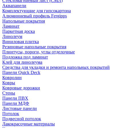
Стекломагниевый лист (СМЛ)
Аквапанели
Комплектующие для гипсокартона
Алюминиевый профиль Fergipps
Напольные покрытия
Ламинат
Паркетная доска
Линолеум
Виниловая плитка
Резиновые напольные покрытия
Плинтусы, пороги, углы отделочные
Подложка под ламинат
Клей для линолеума
Средства для укладки и ремонта напольных покрытий
Панели Quick Deck
Ковролин
Ковры
Ковровые дорожки
Стены
Панели ПВХ
Панели МДФ
Листовые панели
Потолок
Подвесной потолок
Лакокрасочные материалы