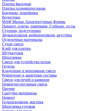
Плитка фасадная
Плитка полимерпесчаная
Бордюры, поребрики
Водостоки
МАФ Малые Архитектурные Формы
Парапет. плиты, навершия, Г/образн. эл-ты
Ступени, подступенки
Звукоизоляция, виброизоляция, акустика
Отделочные материалы
Сухие смеси
Клей для плитки
Штукатурки
Шпатлевки
Смеси для устройства полов
Грунты
Кладочные и монтажные смеси
Ремонтные и защитные составы
Смеси для печей и каминов
Цементно-песчаные смеси
Прочие
Сыпучие материалы
Цемент
Гидроизоляция, мастика
Шпатлевка готовая
Затирка для швов