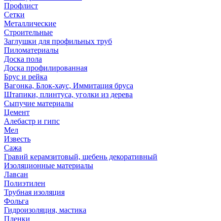
Профлист
Сетки
Металлические
Строительные
Заглушки для профильных труб
Пиломатериалы
Доска пола
Доска профилированная
Брус и рейка
Вагонка, Блок-хаус, Иммитация бруса
Штапики, плинтуса, уголки из дерева
Сыпучие материалы
Цемент
Алебастр и гипс
Мел
Известь
Сажа
Гравий керамзитовый, щебень декоративный
Изоляционные материалы
Лавсан
Полиэтилен
Трубная изоляция
Фольга
Гидроизоляция, мастика
Пленки