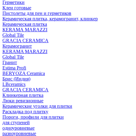
Герметики
Клеи готовые
Пистолеты для пен и герметиков
Керамическая плитка, керамогранит, клинкер
Керамическая плитка
КЕRАМА MARAZZI
Global Tile
GRACIA CERAMICA
Керамогранит
KERAMA MARAZZI
Global Tile
Гранит
Estima Profi
BERYOZA Ceramica
Брис (Индия)
LBceramics
GRACIA CERAMICA
Клинкерная плитка
Люки ревизионные
Керамические уголки для плитки
Раскладка под плитку
Пороги, профили для плитки
для ступеней
одноуровневые
разноуровневые