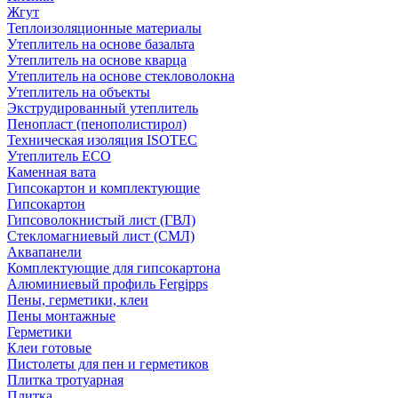
Жгут
Теплоизоляционные материалы
Утеплитель на основе базальта
Утеплитель на основе кварца
Утеплитель на основе стекловолокна
Утеплитель на объекты
Экструдированный утеплитель
Пенопласт (пенополистирол)
Техническая изоляция ISOTEC
Утеплитель ECO
Каменная вата
Гипсокартон и комплектующие
Гипсокартон
Гипсоволокнистый лист (ГВЛ)
Стекломагниевый лист (СМЛ)
Аквапанели
Комплектующие для гипсокартона
Алюминиевый профиль Fergipps
Пены, герметики, клеи
Пены монтажные
Герметики
Клеи готовые
Пистолеты для пен и герметиков
Плитка тротуарная
Плитка