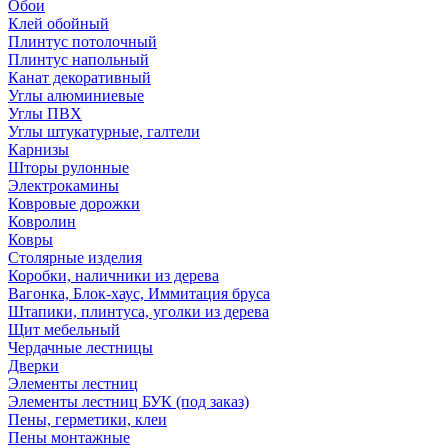
Обои
Клей обойный
Плинтус потолочный
Плинтус напольный
Канат декоративный
Углы алюминиевые
Углы ПВХ
Углы штукатурные, галтели
Карнизы
Шторы рулонные
Электрокамины
Ковровые дорожки
Ковролин
Ковры
Столярные изделия
Коробки, наличники из дерева
Вагонка, Блок-хаус, Иммитация бруса
Штапики, плинтуса, уголки из дерева
Щит мебельный
Чердачные лестницы
Дверки
Элементы лестниц
Элементы лестниц БУК (под заказ)
Пены, герметики, клеи
Пены монтажные