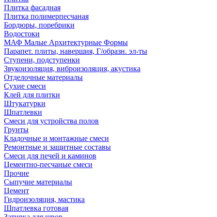
Плитка фасадная
Плитка полимерпесчаная
Бордюры, поребрики
Водостоки
МАФ Малые Архитектурные Формы
Парапет. плиты, навершия, Г/образн. эл-ты
Ступени, подступенки
Звукоизоляция, виброизоляция, акустика
Отделочные материалы
Сухие смеси
Клей для плитки
Штукатурки
Шпатлевки
Смеси для устройства полов
Грунты
Кладочные и монтажные смеси
Ремонтные и защитные составы
Смеси для печей и каминов
Цементно-песчаные смеси
Прочие
Сыпучие материалы
Цемент
Гидроизоляция, мастика
Шпатлевка готовая
Затирка для швов