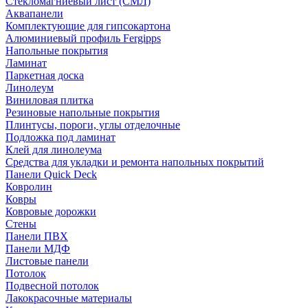
Стекломагниевый лист (СМЛ)
Аквапанели
Комплектующие для гипсокартона
Алюминиевый профиль Fergipps
Напольные покрытия
Ламинат
Паркетная доска
Линолеум
Виниловая плитка
Резиновые напольные покрытия
Плинтусы, пороги, углы отделочные
Подложка под ламинат
Клей для линолеума
Средства для укладки и ремонта напольных покрытий
Панели Quick Deck
Ковролин
Ковры
Ковровые дорожки
Стены
Панели ПВХ
Панели МДФ
Листовые панели
Потолок
Подвесной потолок
Лакокрасочные материалы