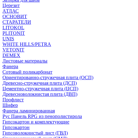
Церезит
АТЛАС
ОСНОВИТ
СТАРАТЕЛИ
LITOKOL
PLITONIT
UNIS
WHITE HILLS/PETRA
VETONIT
DEMEX
Листовые материалы
Фанера
Сотовый поликарбонат
Ориентированно-стружечная плита (ОСП)
Древесно-стружечная плита (ДСП)
Цементно-стружечная плита (ЦСП)
Древесноволокнистая плита (ДВП)
Профлист
Шифер
Фанера ламинированная
Рус Панель RPG из пенополистирола
Гипсокартон и комплектующие
Гипсокартон
Гипсоволокнистый лист (ГВЛ)