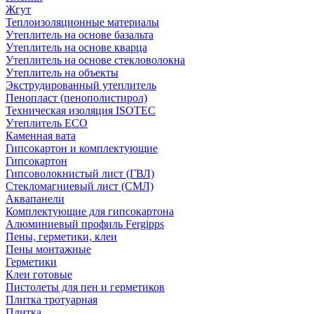
Жгут
Теплоизоляционные материалы
Утеплитель на основе базальта
Утеплитель на основе кварца
Утеплитель на основе стекловолокна
Утеплитель на объекты
Экструдированный утеплитель
Пенопласт (пенополистирол)
Техническая изоляция ISOTEC
Утеплитель ECO
Каменная вата
Гипсокартон и комплектующие
Гипсокартон
Гипсоволокнистый лист (ГВЛ)
Стекломагниевый лист (СМЛ)
Аквапанели
Комплектующие для гипсокартона
Алюминиевый профиль Fergipps
Пены, герметики, клеи
Пены монтажные
Герметики
Клеи готовые
Пистолеты для пен и герметиков
Плитка тротуарная
Плитка