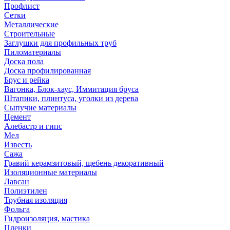
Профлист
Сетки
Металлические
Строительные
Заглушки для профильных труб
Пиломатериалы
Доска пола
Доска профилированная
Брус и рейка
Вагонка, Блок-хаус, Иммитация бруса
Штапики, плинтуса, уголки из дерева
Сыпучие материалы
Цемент
Алебастр и гипс
Мел
Известь
Сажа
Гравий керамзитовый, щебень декоративный
Изоляционные материалы
Лавсан
Полиэтилен
Трубная изоляция
Фольга
Гидроизоляция, мастика
Пленки