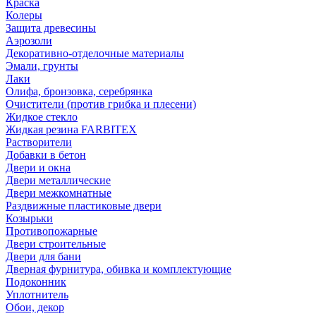
Краска
Колеры
Защита древесины
Аэрозоли
Декоративно-отделочные материалы
Эмали, грунты
Лаки
Олифа, бронзовка, серебрянка
Очистители (против грибка и плесени)
Жидкое стекло
Жидкая резина FARBITEX
Растворители
Добавки в бетон
Двери и окна
Двери металлические
Двери межкомнатные
Раздвижные пластиковые двери
Козырьки
Противопожарные
Двери строительные
Двери для бани
Дверная фурнитура, обивка и комплектующие
Подоконник
Уплотнитель
Обои, декор