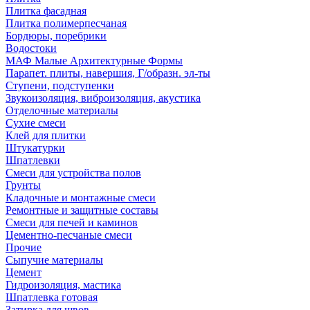
Плитка фасадная
Плитка полимерпесчаная
Бордюры, поребрики
Водостоки
МАФ Малые Архитектурные Формы
Парапет. плиты, навершия, Г/образн. эл-ты
Ступени, подступенки
Звукоизоляция, виброизоляция, акустика
Отделочные материалы
Сухие смеси
Клей для плитки
Штукатурки
Шпатлевки
Смеси для устройства полов
Грунты
Кладочные и монтажные смеси
Ремонтные и защитные составы
Смеси для печей и каминов
Цементно-песчаные смеси
Прочие
Сыпучие материалы
Цемент
Гидроизоляция, мастика
Шпатлевка готовая
Затирка для швов