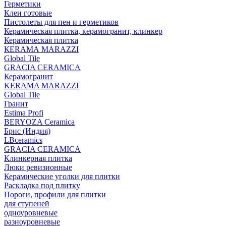
Герметики
Клеи готовые
Пистолеты для пен и герметиков
Керамическая плитка, керамогранит, клинкер
Керамическая плитка
КЕRАМА MARAZZI
Global Tile
GRACIA CERAMICA
Керамогранит
KERAMA MARAZZI
Global Tile
Гранит
Estima Profi
BERYOZA Ceramica
Брис (Индия)
LBceramics
GRACIA CERAMICA
Клинкерная плитка
Люки ревизионные
Керамические уголки для плитки
Раскладка под плитку
Пороги, профили для плитки
для ступеней
одноуровневые
разноуровневые