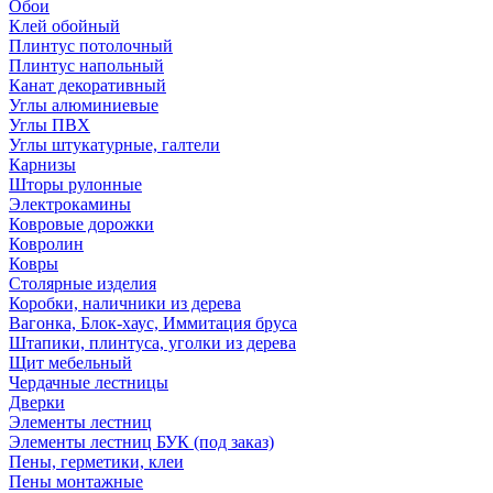
Обои
Клей обойный
Плинтус потолочный
Плинтус напольный
Канат декоративный
Углы алюминиевые
Углы ПВХ
Углы штукатурные, галтели
Карнизы
Шторы рулонные
Электрокамины
Ковровые дорожки
Ковролин
Ковры
Столярные изделия
Коробки, наличники из дерева
Вагонка, Блок-хаус, Иммитация бруса
Штапики, плинтуса, уголки из дерева
Щит мебельный
Чердачные лестницы
Дверки
Элементы лестниц
Элементы лестниц БУК (под заказ)
Пены, герметики, клеи
Пены монтажные