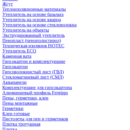
Жгут
Теплоизоляционные материалы
Утеплитель на основе базальта
Утеплитель на основе кварца
Утеплитель на основе стекловолокна
Утеплитель на объекты
Экструдированный утеплитель
Пенопласт (пенополистирол)
Техническая изоляция ISOTEC
Утеплитель ECO
Каменная вата
Гипсокартон и комплектующие
Гипсокартон
Гипсоволокнистый лист (ГВЛ)
Стекломагниевый лист (СМЛ)
Аквапанели
Комплектующие для гипсокартона
Алюминиевый профиль Fergipps
Пены, герметики, клеи
Пены монтажные
Герметики
Клеи готовые
Пистолеты для пен и герметиков
Плитка тротуарная
Плитка