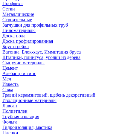
Профлист
Сетки
Металлические
Строительные
Заглушки для профильных труб
Пиломатериалы
Доска пола
Доска профилированная
Брус и рейка
Вагонка, Блок-хаус, Иммитация бруса
Штапики, плинтуса, уголки из дерева
Сыпучие материалы
Цемент
Алебастр и гипс
Мел
Известь
Сажа
Гравий керамзитовый, щебень декоративный
Изоляционные материалы
Лавсан
Полиэтилен
Трубная изоляция
Фольга
Гидроизоляция, мастика
Пленки