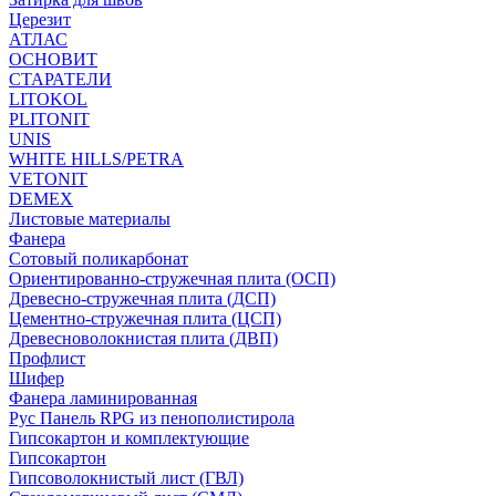
Церезит
АТЛАС
ОСНОВИТ
СТАРАТЕЛИ
LITOKOL
PLITONIT
UNIS
WHITE HILLS/PETRA
VETONIT
DEMEX
Листовые материалы
Фанера
Сотовый поликарбонат
Ориентированно-стружечная плита (ОСП)
Древесно-стружечная плита (ДСП)
Цементно-стружечная плита (ЦСП)
Древесноволокнистая плита (ДВП)
Профлист
Шифер
Фанера ламинированная
Рус Панель RPG из пенополистирола
Гипсокартон и комплектующие
Гипсокартон
Гипсоволокнистый лист (ГВЛ)