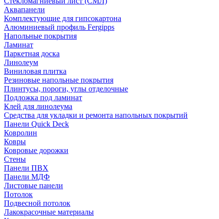
Стекломагниевый лист (СМЛ)
Аквапанели
Комплектующие для гипсокартона
Алюминиевый профиль Fergipps
Напольные покрытия
Ламинат
Паркетная доска
Линолеум
Виниловая плитка
Резиновые напольные покрытия
Плинтусы, пороги, углы отделочные
Подложка под ламинат
Клей для линолеума
Средства для укладки и ремонта напольных покрытий
Панели Quick Deck
Ковролин
Ковры
Ковровые дорожки
Стены
Панели ПВХ
Панели МДФ
Листовые панели
Потолок
Подвесной потолок
Лакокрасочные материалы