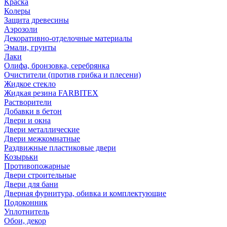
Краска
Колеры
Защита древесины
Аэрозоли
Декоративно-отделочные материалы
Эмали, грунты
Лаки
Олифа, бронзовка, серебрянка
Очистители (против грибка и плесени)
Жидкое стекло
Жидкая резина FARBITEX
Растворители
Добавки в бетон
Двери и окна
Двери металлические
Двери межкомнатные
Раздвижные пластиковые двери
Козырьки
Противопожарные
Двери строительные
Двери для бани
Дверная фурнитура, обивка и комплектующие
Подоконник
Уплотнитель
Обои, декор