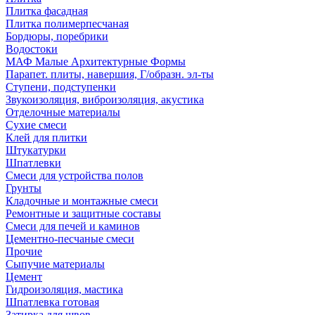
Плитка фасадная
Плитка полимерпесчаная
Бордюры, поребрики
Водостоки
МАФ Малые Архитектурные Формы
Парапет. плиты, навершия, Г/образн. эл-ты
Ступени, подступенки
Звукоизоляция, виброизоляция, акустика
Отделочные материалы
Сухие смеси
Клей для плитки
Штукатурки
Шпатлевки
Смеси для устройства полов
Грунты
Кладочные и монтажные смеси
Ремонтные и защитные составы
Смеси для печей и каминов
Цементно-песчаные смеси
Прочие
Сыпучие материалы
Цемент
Гидроизоляция, мастика
Шпатлевка готовая
Затирка для швов