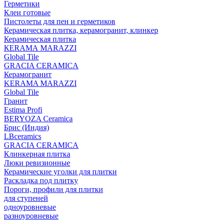
Герметики
Клеи готовые
Пистолеты для пен и герметиков
Керамическая плитка, керамогранит, клинкер
Керамическая плитка
КЕRАМА MARAZZI
Global Tile
GRACIA CERAMICA
Керамогранит
KERAMA MARAZZI
Global Tile
Гранит
Estima Profi
BERYOZA Ceramica
Брис (Индия)
LBceramics
GRACIA CERAMICA
Клинкерная плитка
Люки ревизионные
Керамические уголки для плитки
Раскладка под плитку
Пороги, профили для плитки
для ступеней
одноуровневые
разноуровневые