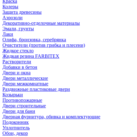
Краска
Колеры
Защита древесины
Аэрозоли
Декоративно-отделочные материалы
Эмали, грунты
Лаки
Олифа, бронзовка, серебрянка
Очистители (против грибка и плесени)
Жидкое стекло
Жидкая резина FARBITEX
Растворители
Добавки в бетон
Двери и окна
Двери металлические
Двери межкомнатные
Раздвижные пластиковые двери
Козырьки
Противопожарные
Двери строительные
Двери для бани
Дверная фурнитура, обивка и комплектующие
Подоконник
Уплотнитель
Обои, декор