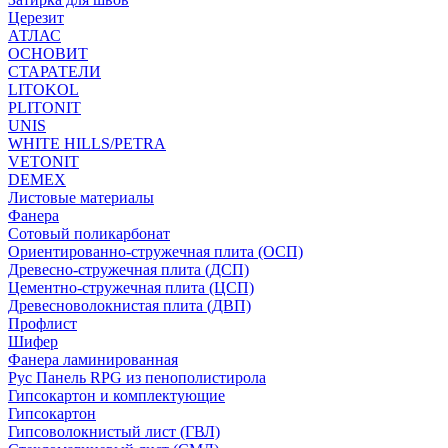
Церезит
АТЛАС
ОСНОВИТ
СТАРАТЕЛИ
LITOKOL
PLITONIT
UNIS
WHITE HILLS/PETRA
VETONIT
DEMEX
Листовые материалы
Фанера
Сотовый поликарбонат
Ориентированно-стружечная плита (ОСП)
Древесно-стружечная плита (ДСП)
Цементно-стружечная плита (ЦСП)
Древесноволокнистая плита (ДВП)
Профлист
Шифер
Фанера ламинированная
Рус Панель RPG из пенополистирола
Гипсокартон и комплектующие
Гипсокартон
Гипсоволокнистый лист (ГВЛ)