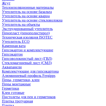
Жгут
Теплоизоляционные материалы
Утеплитель на основе базальта
Утеплитель на основе кварца
Утеплитель на основе стекловолокна
Утеплитель на объекты
Экструдированный утеплитель
Пенопласт (пенополистирол)
Техническая изоляция ISOTEC
Утеплитель ECO
Каменная вата
Гипсокартон и комплектующие
Гипсокартон
Гипсоволокнистый лист (ГВЛ)
Стекломагниевый лист (СМЛ)
Аквапанели
Комплектующие для гипсокартона
Алюминиевый профиль Fergipps
Пены, герметики, клеи
Пены монтажные
Герметики
Клеи готовые
Пистолеты для пен и герметиков
Плитка тротуарная
Плитка