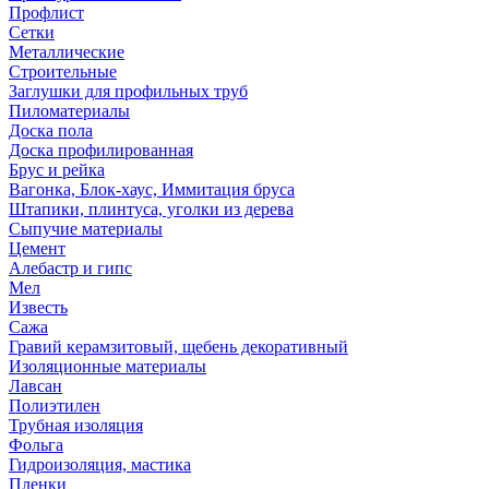
Профлист
Сетки
Металлические
Строительные
Заглушки для профильных труб
Пиломатериалы
Доска пола
Доска профилированная
Брус и рейка
Вагонка, Блок-хаус, Иммитация бруса
Штапики, плинтуса, уголки из дерева
Сыпучие материалы
Цемент
Алебастр и гипс
Мел
Известь
Сажа
Гравий керамзитовый, щебень декоративный
Изоляционные материалы
Лавсан
Полиэтилен
Трубная изоляция
Фольга
Гидроизоляция, мастика
Пленки