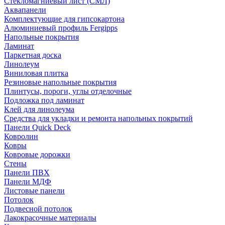
Стекломагниевый лист (СМЛ)
Аквапанели
Комплектующие для гипсокартона
Алюминиевый профиль Fergipps
Напольные покрытия
Ламинат
Паркетная доска
Линолеум
Виниловая плитка
Резиновые напольные покрытия
Плинтусы, пороги, углы отделочные
Подложка под ламинат
Клей для линолеума
Средства для укладки и ремонта напольных покрытий
Панели Quick Deck
Ковролин
Ковры
Ковровые дорожки
Стены
Панели ПВХ
Панели МДФ
Листовые панели
Потолок
Подвесной потолок
Лакокрасочные материалы