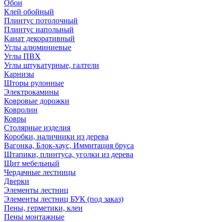
Обои
Клей обойный
Плинтус потолочный
Плинтус напольный
Канат декоративный
Углы алюминиевые
Углы ПВХ
Углы штукатурные, галтели
Карнизы
Шторы рулонные
Электрокамины
Ковровые дорожки
Ковролин
Ковры
Столярные изделия
Коробки, наличники из дерева
Вагонка, Блок-хаус, Иммитация бруса
Штапики, плинтуса, уголки из дерева
Щит мебельный
Чердачные лестницы
Дверки
Элементы лестниц
Элементы лестниц БУК (под заказ)
Пены, герметики, клеи
Пены монтажные