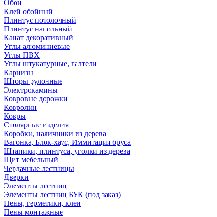
Обои
Клей обойный
Плинтус потолочный
Плинтус напольный
Канат декоративный
Углы алюминиевые
Углы ПВХ
Углы штукатурные, галтели
Карнизы
Шторы рулонные
Электрокамины
Ковровые дорожки
Ковролин
Ковры
Столярные изделия
Коробки, наличники из дерева
Вагонка, Блок-хаус, Иммитация бруса
Штапики, плинтуса, уголки из дерева
Щит мебельный
Чердачные лестницы
Дверки
Элементы лестниц
Элементы лестниц БУК (под заказ)
Пены, герметики, клеи
Пены монтажные