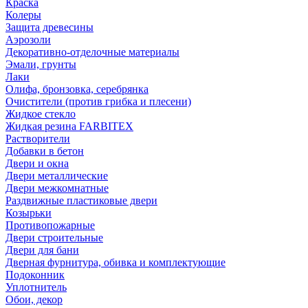
Краска
Колеры
Защита древесины
Аэрозоли
Декоративно-отделочные материалы
Эмали, грунты
Лаки
Олифа, бронзовка, серебрянка
Очистители (против грибка и плесени)
Жидкое стекло
Жидкая резина FARBITEX
Растворители
Добавки в бетон
Двери и окна
Двери металлические
Двери межкомнатные
Раздвижные пластиковые двери
Козырьки
Противопожарные
Двери строительные
Двери для бани
Дверная фурнитура, обивка и комплектующие
Подоконник
Уплотнитель
Обои, декор