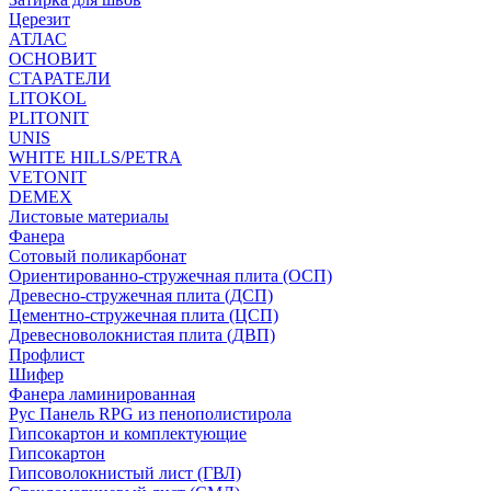
Церезит
АТЛАС
ОСНОВИТ
СТАРАТЕЛИ
LITOKOL
PLITONIT
UNIS
WHITE HILLS/PETRA
VETONIT
DEMEX
Листовые материалы
Фанера
Сотовый поликарбонат
Ориентированно-стружечная плита (ОСП)
Древесно-стружечная плита (ДСП)
Цементно-стружечная плита (ЦСП)
Древесноволокнистая плита (ДВП)
Профлист
Шифер
Фанера ламинированная
Рус Панель RPG из пенополистирола
Гипсокартон и комплектующие
Гипсокартон
Гипсоволокнистый лист (ГВЛ)