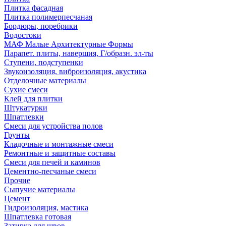
Плитка фасадная
Плитка полимерпесчаная
Бордюры, поребрики
Водостоки
МАФ Малые Архитектурные Формы
Парапет. плиты, навершия, Г/образн. эл-ты
Ступени, подступенки
Звукоизоляция, виброизоляция, акустика
Отделочные материалы
Сухие смеси
Клей для плитки
Штукатурки
Шпатлевки
Смеси для устройства полов
Грунты
Кладочные и монтажные смеси
Ремонтные и защитные составы
Смеси для печей и каминов
Цементно-песчаные смеси
Прочие
Сыпучие материалы
Цемент
Гидроизоляция, мастика
Шпатлевка готовая
Затирка для швов