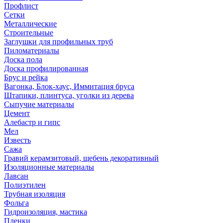
Профлист
Сетки
Металлические
Строительные
Заглушки для профильных труб
Пиломатериалы
Доска пола
Доска профилированная
Брус и рейка
Вагонка, Блок-хаус, Иммитация бруса
Штапики, плинтуса, уголки из дерева
Сыпучие материалы
Цемент
Алебастр и гипс
Мел
Известь
Сажа
Гравий керамзитовый, щебень декоративный
Изоляционные материалы
Лавсан
Полиэтилен
Трубная изоляция
Фольга
Гидроизоляция, мастика
Пленки