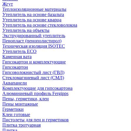
Жгут
Теплоизоляционные материалы
Утеплитель на основе базальта
Утеплитель на основе кварца
Утеплитель на основе стекловолокна
Утеплитель на объекты
Экструдированный утеплитель
Пенопласт (пенополистирол)
Техническая изоляция ISOTEC
Утеплитель ECO
Каменная вата
Гипсокартон и комплектующие
Гипсокартон
Гипсоволокнистый лист (ГВЛ)
Стекломагниевый лист (СМЛ)
Аквапанели
Комплектующие для гипсокартона
Алюминиевый профиль Fergipps
Пены, герметики, клеи
Пены монтажные
Герметики
Клеи готовые
Пистолеты для пен и герметиков
Плитка тротуарная
Плитка