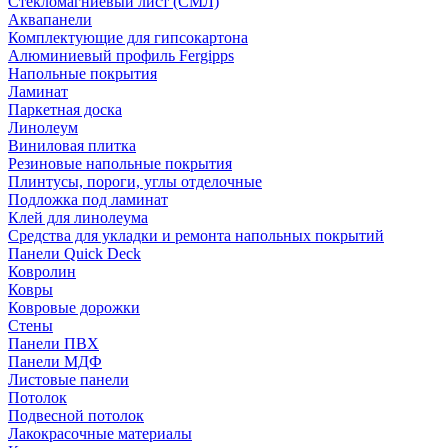
Стекломагниевый лист (СМЛ)
Аквапанели
Комплектующие для гипсокартона
Алюминиевый профиль Fergipps
Напольные покрытия
Ламинат
Паркетная доска
Линолеум
Виниловая плитка
Резиновые напольные покрытия
Плинтусы, пороги, углы отделочные
Подложка под ламинат
Клей для линолеума
Средства для укладки и ремонта напольных покрытий
Панели Quick Deck
Ковролин
Ковры
Ковровые дорожки
Стены
Панели ПВХ
Панели МДФ
Листовые панели
Потолок
Подвесной потолок
Лакокрасочные материалы