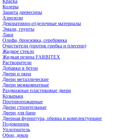
Краска
Колеры
Защита древесины
Аэрозоли
Декоративно-отделочные материалы
Эмали, грунты
Лаки
Олифа, бронзовка, серебрянка
Очистители (против грибка и плесени)
Жидкое стекло
Жидкая резина FARBITEX
Растворители
Добавки в бетон
Двери и окна
Двери металлические
Двери межкомнатные
Раздвижные пластиковые двери
Козырьки
Противопожарные
Двери строительные
Двери для бани
Дверная фурнитура, обивка и комплектующие
Подоконник
Уплотнитель
Обои, декор