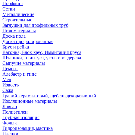
Профлист
Сетки
Металлические
Строительные
Заглушки для профильных труб
Пиломатериалы
Доска пола
Доска профилированная
Брус и рейка
Вагонка, Блок-хаус, Иммитация бруса
Штапики, плинтуса, уголки из дерева
Сыпучие материалы
Цемент
Алебастр и гипс
Мел
Известь
Сажа
Гравий керамзитовый, щебень декоративный
Изоляционные материалы
Лавсан
Полиэтилен
Трубная изоляция
Фольга
Гидроизоляция, мастика
Пленки