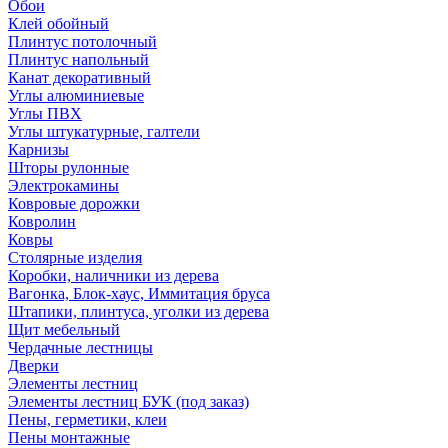
Обои
Клей обойный
Плинтус потолочный
Плинтус напольный
Канат декоративный
Углы алюминиевые
Углы ПВХ
Углы штукатурные, галтели
Карнизы
Шторы рулонные
Электрокамины
Ковровые дорожки
Ковролин
Ковры
Столярные изделия
Коробки, наличники из дерева
Вагонка, Блок-хаус, Иммитация бруса
Штапики, плинтуса, уголки из дерева
Щит мебельный
Чердачные лестницы
Дверки
Элементы лестниц
Элементы лестниц БУК (под заказ)
Пены, герметики, клеи
Пены монтажные