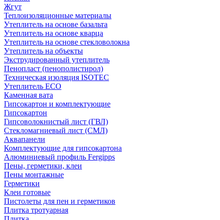
Жгут
Теплоизоляционные материалы
Утеплитель на основе базальта
Утеплитель на основе кварца
Утеплитель на основе стекловолокна
Утеплитель на объекты
Экструдированный утеплитель
Пенопласт (пенополистирол)
Техническая изоляция ISOTEC
Утеплитель ECO
Каменная вата
Гипсокартон и комплектующие
Гипсокартон
Гипсоволокнистый лист (ГВЛ)
Стекломагниевый лист (СМЛ)
Аквапанели
Комплектующие для гипсокартона
Алюминиевый профиль Fergipps
Пены, герметики, клеи
Пены монтажные
Герметики
Клеи готовые
Пистолеты для пен и герметиков
Плитка тротуарная
Плитка