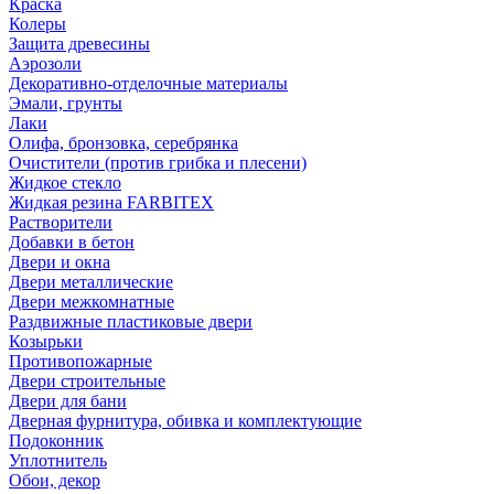
Краска
Колеры
Защита древесины
Аэрозоли
Декоративно-отделочные материалы
Эмали, грунты
Лаки
Олифа, бронзовка, серебрянка
Очистители (против грибка и плесени)
Жидкое стекло
Жидкая резина FARBITEX
Растворители
Добавки в бетон
Двери и окна
Двери металлические
Двери межкомнатные
Раздвижные пластиковые двери
Козырьки
Противопожарные
Двери строительные
Двери для бани
Дверная фурнитура, обивка и комплектующие
Подоконник
Уплотнитель
Обои, декор