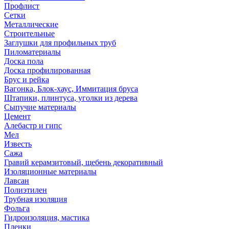
Профлист
Сетки
Металлические
Строительные
Заглушки для профильных труб
Пиломатериалы
Доска пола
Доска профилированная
Брус и рейка
Вагонка, Блок-хаус, Иммитация бруса
Штапики, плинтуса, уголки из дерева
Сыпучие материалы
Цемент
Алебастр и гипс
Мел
Известь
Сажа
Гравий керамзитовый, щебень декоративный
Изоляционные материалы
Лавсан
Полиэтилен
Трубная изоляция
Фольга
Гидроизоляция, мастика
Пленки