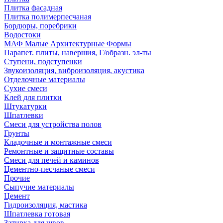
Плитка фасадная
Плитка полимерпесчаная
Бордюры, поребрики
Водостоки
МАФ Малые Архитектурные Формы
Парапет. плиты, навершия, Г/образн. эл-ты
Ступени, подступенки
Звукоизоляция, виброизоляция, акустика
Отделочные материалы
Сухие смеси
Клей для плитки
Штукатурки
Шпатлевки
Смеси для устройства полов
Грунты
Кладочные и монтажные смеси
Ремонтные и защитные составы
Смеси для печей и каминов
Цементно-песчаные смеси
Прочие
Сыпучие материалы
Цемент
Гидроизоляция, мастика
Шпатлевка готовая
Затирка для швов