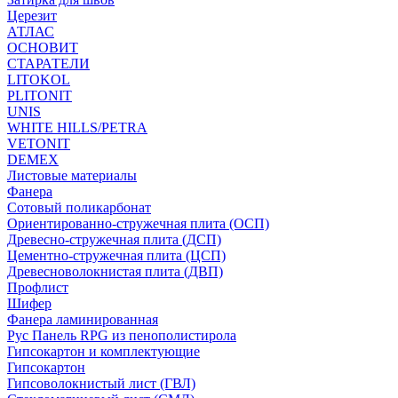
Церезит
АТЛАС
ОСНОВИТ
СТАРАТЕЛИ
LITOKOL
PLITONIT
UNIS
WHITE HILLS/PETRA
VETONIT
DEMEX
Листовые материалы
Фанера
Сотовый поликарбонат
Ориентированно-стружечная плита (ОСП)
Древесно-стружечная плита (ДСП)
Цементно-стружечная плита (ЦСП)
Древесноволокнистая плита (ДВП)
Профлист
Шифер
Фанера ламинированная
Рус Панель RPG из пенополистирола
Гипсокартон и комплектующие
Гипсокартон
Гипсоволокнистый лист (ГВЛ)