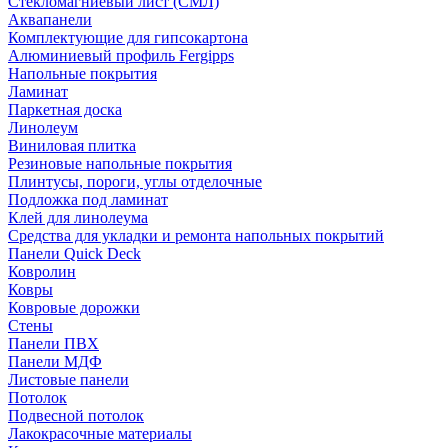
Стекломагниевый лист (СМЛ)
Аквапанели
Комплектующие для гипсокартона
Алюминиевый профиль Fergipps
Напольные покрытия
Ламинат
Паркетная доска
Линолеум
Виниловая плитка
Резиновые напольные покрытия
Плинтусы, пороги, углы отделочные
Подложка под ламинат
Клей для линолеума
Средства для укладки и ремонта напольных покрытий
Панели Quick Deck
Ковролин
Ковры
Ковровые дорожки
Стены
Панели ПВХ
Панели МДФ
Листовые панели
Потолок
Подвесной потолок
Лакокрасочные материалы