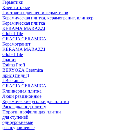
Герметики
Клеи готовые
Пистолеты для пен и герметиков
Керамическая плитка, керамогранит, клинкер
Керамическая плитка
КЕRАМА MARAZZI
Global Tile
GRACIA CERAMICA
Керамогранит
KERAMA MARAZZI
Global Tile
Гранит
Estima Profi
BERYOZA Ceramica
Брис (Индия)
LBceramics
GRACIA CERAMICA
Клинкерная плитка
Люки ревизионные
Керамические уголки для плитки
Раскладка под плитку
Пороги, профили для плитки
для ступеней
одноуровневые
разноуровневые