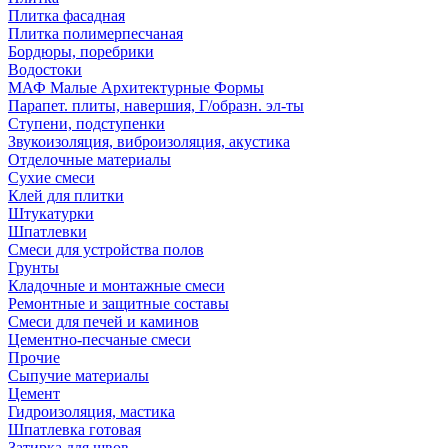
Плитка фасадная
Плитка полимерпесчаная
Бордюры, поребрики
Водостоки
МАФ Малые Архитектурные Формы
Парапет. плиты, навершия, Г/образн. эл-ты
Ступени, подступенки
Звукоизоляция, виброизоляция, акустика
Отделочные материалы
Сухие смеси
Клей для плитки
Штукатурки
Шпатлевки
Смеси для устройства полов
Грунты
Кладочные и монтажные смеси
Ремонтные и защитные составы
Смеси для печей и каминов
Цементно-песчаные смеси
Прочие
Сыпучие материалы
Цемент
Гидроизоляция, мастика
Шпатлевка готовая
Затирка для швов