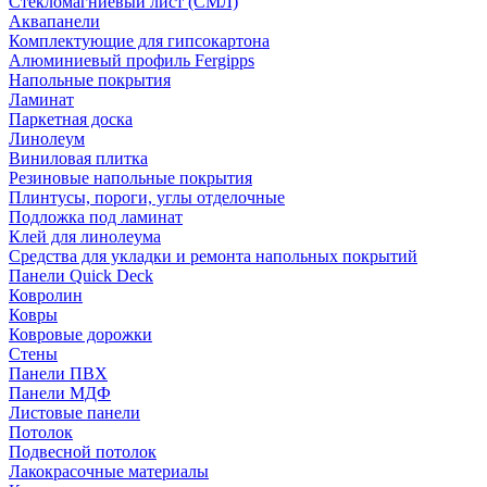
Стекломагниевый лист (СМЛ)
Аквапанели
Комплектующие для гипсокартона
Алюминиевый профиль Fergipps
Напольные покрытия
Ламинат
Паркетная доска
Линолеум
Виниловая плитка
Резиновые напольные покрытия
Плинтусы, пороги, углы отделочные
Подложка под ламинат
Клей для линолеума
Средства для укладки и ремонта напольных покрытий
Панели Quick Deck
Ковролин
Ковры
Ковровые дорожки
Стены
Панели ПВХ
Панели МДФ
Листовые панели
Потолок
Подвесной потолок
Лакокрасочные материалы