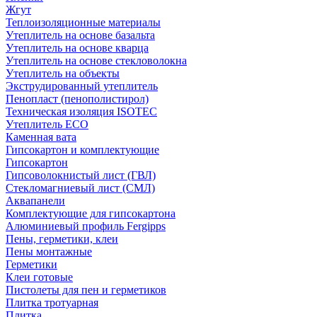
Жгут
Теплоизоляционные материалы
Утеплитель на основе базальта
Утеплитель на основе кварца
Утеплитель на основе стекловолокна
Утеплитель на объекты
Экструдированный утеплитель
Пенопласт (пенополистирол)
Техническая изоляция ISOTEC
Утеплитель ECO
Каменная вата
Гипсокартон и комплектующие
Гипсокартон
Гипсоволокнистый лист (ГВЛ)
Стекломагниевый лист (СМЛ)
Аквапанели
Комплектующие для гипсокартона
Алюминиевый профиль Fergipps
Пены, герметики, клеи
Пены монтажные
Герметики
Клеи готовые
Пистолеты для пен и герметиков
Плитка тротуарная
Плитка