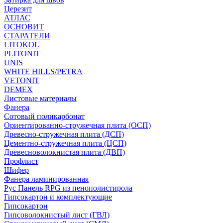
Церезит
АТЛАС
ОСНОВИТ
СТАРАТЕЛИ
LITOKOL
PLITONIT
UNIS
WHITE HILLS/PETRA
VETONIT
DEMEX
Листовые материалы
Фанера
Сотовый поликарбонат
Ориентированно-стружечная плита (ОСП)
Древесно-стружечная плита (ДСП)
Цементно-стружечная плита (ЦСП)
Древесноволокнистая плита (ДВП)
Профлист
Шифер
Фанера ламинированная
Рус Панель RPG из пенополистирола
Гипсокартон и комплектующие
Гипсокартон
Гипсоволокнистый лист (ГВЛ)