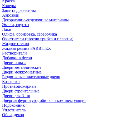
Краска
Колеры
Защита древесины
Аэрозоли
Декоративно-отделочные материалы
Эмали, грунты
Лаки
Олифа, бронзовка, серебрянка
Очистители (против грибка и плесени)
Жидкое стекло
Жидкая резина FARBITEX
Растворители
Добавки в бетон
Двери и окна
Двери металлические
Двери межкомнатные
Раздвижные пластиковые двери
Козырьки
Противопожарные
Двери строительные
Двери для бани
Дверная фурнитура, обивка и комплектующие
Подоконник
Уплотнитель
Обои, декор