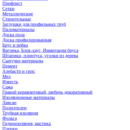
Профлист
Сетки
Металлические
Строительные
Заглушки для профильных труб
Пиломатериалы
Доска пола
Доска профилированная
Брус и рейка
Вагонка, Блок-хаус, Иммитация бруса
Штапики, плинтуса, уголки из дерева
Сыпучие материалы
Цемент
Алебастр и гипс
Мел
Известь
Сажа
Гравий керамзитовый, щебень декоративный
Изоляционные материалы
Лавсан
Полиэтилен
Трубная изоляция
Фольга
Гидроизоляция, мастика
Пленки