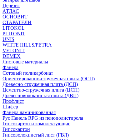
Церезит
АТЛАС
ОСНОВИТ
СТАРАТЕЛИ
LITOKOL
PLITONIT
UNIS
WHITE HILLS/PETRA
VETONIT
DEMEX
Листовые материалы
Фанера
Сотовый поликарбонат
Ориентированно-стружечная плита (ОСП)
Древесно-стружечная плита (ДСП)
Цементно-стружечная плита (ЦСП)
Древесноволокнистая плита (ДВП)
Профлист
Шифер
Фанера ламинированная
Рус Панель RPG из пенополистирола
Гипсокартон и комплектующие
Гипсокартон
Гипсоволокнистый лист (ГВЛ)