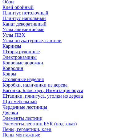
Обои
Клей обойный
Плинтус потолочный
Плинтус напольный
Канат декоративный
Углы алюминиевые
Углы ПВХ
Углы штукатурные, галтели
Карнизы
Шторы рулонные
Электрокамины
Ковровые дорожки
Ковролин
Ковры
Столярные изделия
Коробки, наличники из дерева
Вагонка, Блок-хаус, Иммитация бруса
Штапики, плинтуса, уголки из дерева
Щит мебельный
Чердачные лестницы
Дверки
Элементы лестниц
Элементы лестниц БУК (под заказ)
Пены, герметики, клеи
Пены монтажные