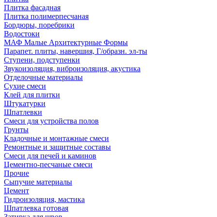
Плитка фасадная
Плитка полимерпесчаная
Бордюры, поребрики
Водостоки
МАФ Малые Архитектурные Формы
Парапет. плиты, навершия, Г/образн. эл-ты
Ступени, подступенки
Звукоизоляция, виброизоляция, акустика
Отделочные материалы
Сухие смеси
Клей для плитки
Штукатурки
Шпатлевки
Смеси для устройства полов
Грунты
Кладочные и монтажные смеси
Ремонтные и защитные составы
Смеси для печей и каминов
Цементно-песчаные смеси
Прочие
Сыпучие материалы
Цемент
Гидроизоляция, мастика
Шпатлевка готовая
Затирка для швов