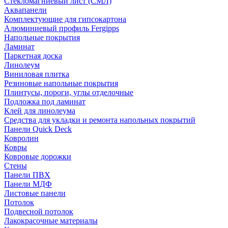
Стекломагниевый лист (СМЛ)
Аквапанели
Комплектующие для гипсокартона
Алюминиевый профиль Fergipps
Напольные покрытия
Ламинат
Паркетная доска
Линолеум
Виниловая плитка
Резиновые напольные покрытия
Плинтусы, пороги, углы отделочные
Подложка под ламинат
Клей для линолеума
Средства для укладки и ремонта напольных покрытий
Панели Quick Deck
Ковролин
Ковры
Ковровые дорожки
Стены
Панели ПВХ
Панели МДФ
Листовые панели
Потолок
Подвесной потолок
Лакокрасочные материалы