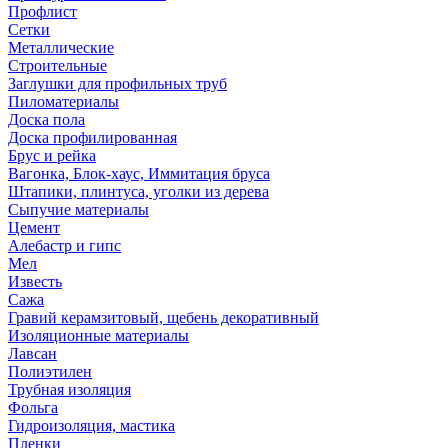
Профлист
Сетки
Металлические
Строительные
Заглушки для профильных труб
Пиломатериалы
Доска пола
Доска профилированная
Брус и рейка
Вагонка, Блок-хаус, Иммитация бруса
Штапики, плинтуса, уголки из дерева
Сыпучие материалы
Цемент
Алебастр и гипс
Мел
Известь
Сажа
Гравий керамзитовый, щебень декоративный
Изоляционные материалы
Лавсан
Полиэтилен
Трубная изоляция
Фольга
Гидроизоляция, мастика
Пленки