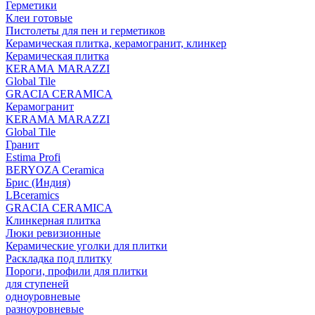
Герметики
Клеи готовые
Пистолеты для пен и герметиков
Керамическая плитка, керамогранит, клинкер
Керамическая плитка
КЕRАМА MARAZZI
Global Tile
GRACIA CERAMICA
Керамогранит
KERAMA MARAZZI
Global Tile
Гранит
Estima Profi
BERYOZA Ceramica
Брис (Индия)
LBceramics
GRACIA CERAMICA
Клинкерная плитка
Люки ревизионные
Керамические уголки для плитки
Раскладка под плитку
Пороги, профили для плитки
для ступеней
одноуровневые
разноуровневые