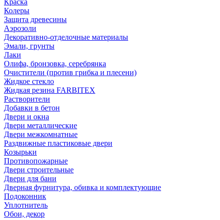
Краска
Колеры
Защита древесины
Аэрозоли
Декоративно-отделочные материалы
Эмали, грунты
Лаки
Олифа, бронзовка, серебрянка
Очистители (против грибка и плесени)
Жидкое стекло
Жидкая резина FARBITEX
Растворители
Добавки в бетон
Двери и окна
Двери металлические
Двери межкомнатные
Раздвижные пластиковые двери
Козырьки
Противопожарные
Двери строительные
Двери для бани
Дверная фурнитура, обивка и комплектующие
Подоконник
Уплотнитель
Обои, декор