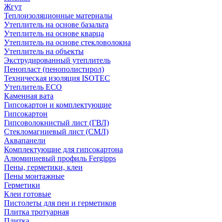
Жгут
Теплоизоляционные материалы
Утеплитель на основе базальта
Утеплитель на основе кварца
Утеплитель на основе стекловолокна
Утеплитель на объекты
Экструдированный утеплитель
Пенопласт (пенополистирол)
Техническая изоляция ISOTEC
Утеплитель ECO
Каменная вата
Гипсокартон и комплектующие
Гипсокартон
Гипсоволокнистый лист (ГВЛ)
Стекломагниевый лист (СМЛ)
Аквапанели
Комплектующие для гипсокартона
Алюминиевый профиль Fergipps
Пены, герметики, клеи
Пены монтажные
Герметики
Клеи готовые
Пистолеты для пен и герметиков
Плитка тротуарная
Плитка