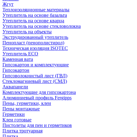
Жгут
Теплоизоляционные материалы
Утеплитель на основе базальта
Утеплитель на основе кварца
Утеплитель на основе стекловолокна
Утеплитель на объекты
Экструдированный утеплитель
Пенопласт (пенополистирол)
Техническая изоляция ISOTEC
Утеплитель ECO
Каменная вата
Гипсокартон и комплектующие
Гипсокартон
Гипсоволокнистый лист (ГВЛ)
Стекломагниевый лист (СМЛ)
Аквапанели
Комплектующие для гипсокартона
Алюминиевый профиль Fergipps
Пены, герметики, клеи
Пены монтажные
Герметики
Клеи готовые
Пистолеты для пен и герметиков
Плитка тротуарная
Плитка