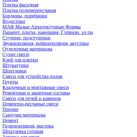
Плитка фасадная
Плитка полимерпесчаная
Бордюры, поребрики
Водостоки
МАФ Малые Архитектурные Формы
Парапет. плиты, навершия, Г/образн. эл-ты
Ступени, подступенки
Звукоизоляция, виброизоляция, акустика
Отделочные материалы
Сухие смеси
Клей для плитки
Штукатурки
Шпатлевки
Смеси для устройства полов
Грунты
Кладочные и монтажные смеси
Ремонтные и защитные составы
Смеси для печей и каминов
Цементно-песчаные смеси
Прочие
Сыпучие материалы
Цемент
Гидроизоляция, мастика
Шпатлевка готовая
Затирка для швов