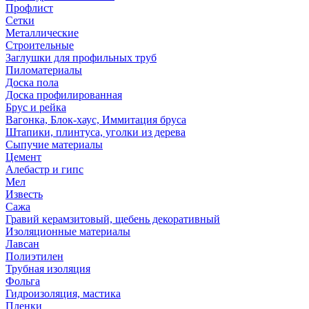
Профлист
Сетки
Металлические
Строительные
Заглушки для профильных труб
Пиломатериалы
Доска пола
Доска профилированная
Брус и рейка
Вагонка, Блок-хаус, Иммитация бруса
Штапики, плинтуса, уголки из дерева
Сыпучие материалы
Цемент
Алебастр и гипс
Мел
Известь
Сажа
Гравий керамзитовый, щебень декоративный
Изоляционные материалы
Лавсан
Полиэтилен
Трубная изоляция
Фольга
Гидроизоляция, мастика
Пленки