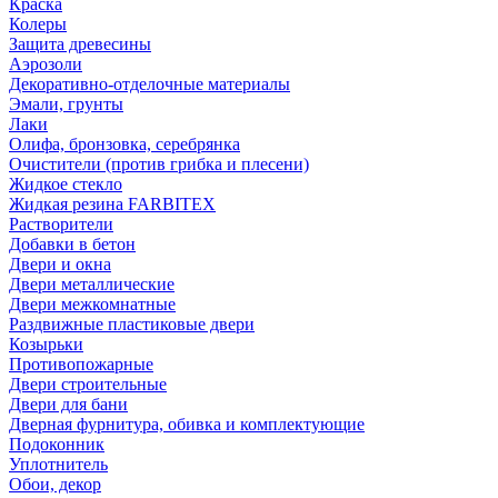
Краска
Колеры
Защита древесины
Аэрозоли
Декоративно-отделочные материалы
Эмали, грунты
Лаки
Олифа, бронзовка, серебрянка
Очистители (против грибка и плесени)
Жидкое стекло
Жидкая резина FARBITEX
Растворители
Добавки в бетон
Двери и окна
Двери металлические
Двери межкомнатные
Раздвижные пластиковые двери
Козырьки
Противопожарные
Двери строительные
Двери для бани
Дверная фурнитура, обивка и комплектующие
Подоконник
Уплотнитель
Обои, декор