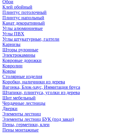
Обои
Клей обойный
Плинтус потолочный
Плинтус напольный
Канат декоративный
Углы алюминиевые
Углы ПВХ
Углы штукатурные, галтели
Карнизы
Шторы рулонные
Электрокамины
Ковровые дорожки
Ковролин
Ковры
Столярные изделия
Коробки, наличники из дерева
Вагонка, Блок-хаус, Иммитация бруса
Штапики, плинтуса, уголки из дерева
Щит мебельный
Чердачные лестницы
Дверки
Элементы лестниц
Элементы лестниц БУК (под заказ)
Пены, герметики, клеи
Пены монтажные