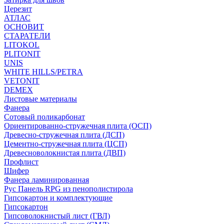
Церезит
АТЛАС
ОСНОВИТ
СТАРАТЕЛИ
LITOKOL
PLITONIT
UNIS
WHITE HILLS/PETRA
VETONIT
DEMEX
Листовые материалы
Фанера
Сотовый поликарбонат
Ориентированно-стружечная плита (ОСП)
Древесно-стружечная плита (ДСП)
Цементно-стружечная плита (ЦСП)
Древесноволокнистая плита (ДВП)
Профлист
Шифер
Фанера ламинированная
Рус Панель RPG из пенополистирола
Гипсокартон и комплектующие
Гипсокартон
Гипсоволокнистый лист (ГВЛ)