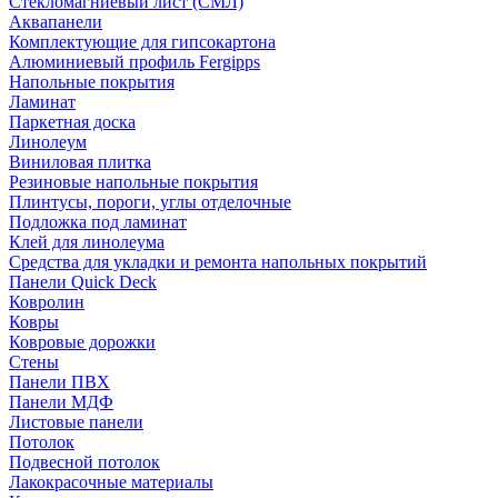
Стекломагниевый лист (СМЛ)
Аквапанели
Комплектующие для гипсокартона
Алюминиевый профиль Fergipps
Напольные покрытия
Ламинат
Паркетная доска
Линолеум
Виниловая плитка
Резиновые напольные покрытия
Плинтусы, пороги, углы отделочные
Подложка под ламинат
Клей для линолеума
Средства для укладки и ремонта напольных покрытий
Панели Quick Deck
Ковролин
Ковры
Ковровые дорожки
Стены
Панели ПВХ
Панели МДФ
Листовые панели
Потолок
Подвесной потолок
Лакокрасочные материалы