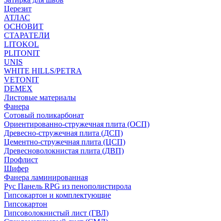
Церезит
АТЛАС
ОСНОВИТ
СТАРАТЕЛИ
LITOKOL
PLITONIT
UNIS
WHITE HILLS/PETRA
VETONIT
DEMEX
Листовые материалы
Фанера
Сотовый поликарбонат
Ориентированно-стружечная плита (ОСП)
Древесно-стружечная плита (ДСП)
Цементно-стружечная плита (ЦСП)
Древесноволокнистая плита (ДВП)
Профлист
Шифер
Фанера ламинированная
Рус Панель RPG из пенополистирола
Гипсокартон и комплектующие
Гипсокартон
Гипсоволокнистый лист (ГВЛ)