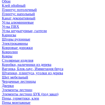
Обои
Клей обойный
Плинтус потолочный
Плинтус напольный
Канат декоративный
Углы алюминиевые
Углы ПВХ
Углы штукатурные, галтели
Карнизы
Шторы рулонные
Электрокамины
Ковровые дорожки
Ковролин
Ковры
Столярные изделия
Коробки, наличники из дерева
Вагонка, Блок-хаус, Иммитация бруса
Штапики, плинтуса, уголки из дерева
Щит мебельный
Чердачные лестницы
Дверки
Элементы лестниц
Элементы лестниц БУК (под заказ)
Пены, герметики, клеи
Пены монтажные