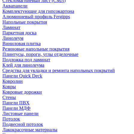
Стекломагниевый лист (СМЛ)
Аквапанели
Комплектующие для гипсокартона
Алюминиевый профиль Fergipps
Напольные покрытия
Ламинат
Паркетная доска
Линолеум
Виниловая плитка
Резиновые напольные покрытия
Плинтусы, пороги, углы отделочные
Подложка под ламинат
Клей для линолеума
Средства для укладки и ремонта напольных покрытий
Панели Quick Deck
Ковролин
Ковры
Ковровые дорожки
Стены
Панели ПВХ
Панели МДФ
Листовые панели
Потолок
Подвесной потолок
Лакокрасочные материалы