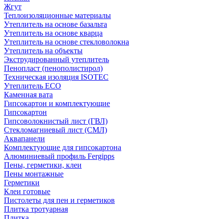
Жгут
Теплоизоляционные материалы
Утеплитель на основе базальта
Утеплитель на основе кварца
Утеплитель на основе стекловолокна
Утеплитель на объекты
Экструдированный утеплитель
Пенопласт (пенополистирол)
Техническая изоляция ISOTEC
Утеплитель ECO
Каменная вата
Гипсокартон и комплектующие
Гипсокартон
Гипсоволокнистый лист (ГВЛ)
Стекломагниевый лист (СМЛ)
Аквапанели
Комплектующие для гипсокартона
Алюминиевый профиль Fergipps
Пены, герметики, клеи
Пены монтажные
Герметики
Клеи готовые
Пистолеты для пен и герметиков
Плитка тротуарная
Плитка