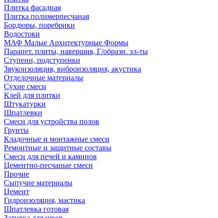
Плитка фасадная
Плитка полимерпесчаная
Бордюры, поребрики
Водостоки
МАФ Малые Архитектурные Формы
Парапет. плиты, навершия, Г/образн. эл-ты
Ступени, подступенки
Звукоизоляция, виброизоляция, акустика
Отделочные материалы
Сухие смеси
Клей для плитки
Штукатурки
Шпатлевки
Смеси для устройства полов
Грунты
Кладочные и монтажные смеси
Ремонтные и защитные составы
Смеси для печей и каминов
Цементно-песчаные смеси
Прочие
Сыпучие материалы
Цемент
Гидроизоляция, мастика
Шпатлевка готовая
Затирка для швов