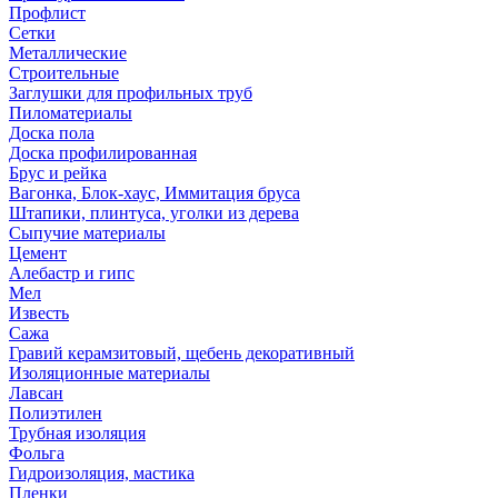
Профлист
Сетки
Металлические
Строительные
Заглушки для профильных труб
Пиломатериалы
Доска пола
Доска профилированная
Брус и рейка
Вагонка, Блок-хаус, Иммитация бруса
Штапики, плинтуса, уголки из дерева
Сыпучие материалы
Цемент
Алебастр и гипс
Мел
Известь
Сажа
Гравий керамзитовый, щебень декоративный
Изоляционные материалы
Лавсан
Полиэтилен
Трубная изоляция
Фольга
Гидроизоляция, мастика
Пленки