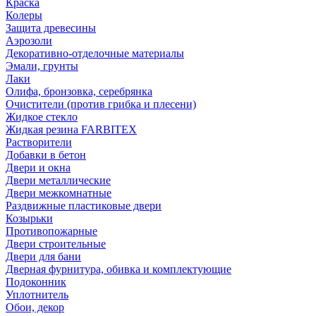
Краска
Колеры
Защита древесины
Аэрозоли
Декоративно-отделочные материалы
Эмали, грунты
Лаки
Олифа, бронзовка, серебрянка
Очистители (против грибка и плесени)
Жидкое стекло
Жидкая резина FARBITEX
Растворители
Добавки в бетон
Двери и окна
Двери металлические
Двери межкомнатные
Раздвижные пластиковые двери
Козырьки
Противопожарные
Двери строительные
Двери для бани
Дверная фурнитура, обивка и комплектующие
Подоконник
Уплотнитель
Обои, декор