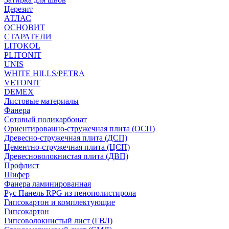
Церезит
АТЛАС
ОСНОВИТ
СТАРАТЕЛИ
LITOKOL
PLITONIT
UNIS
WHITE HILLS/PETRA
VETONIT
DEMEX
Листовые материалы
Фанера
Сотовый поликарбонат
Ориентированно-стружечная плита (ОСП)
Древесно-стружечная плита (ДСП)
Цементно-стружечная плита (ЦСП)
Древесноволокнистая плита (ДВП)
Профлист
Шифер
Фанера ламинированная
Рус Панель RPG из пенополистирола
Гипсокартон и комплектующие
Гипсокартон
Гипсоволокнистый лист (ГВЛ)