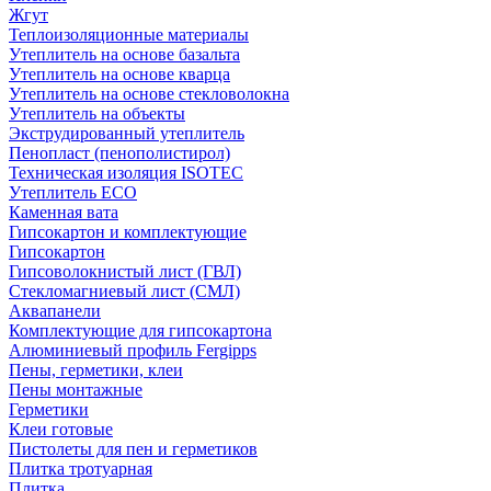
Жгут
Теплоизоляционные материалы
Утеплитель на основе базальта
Утеплитель на основе кварца
Утеплитель на основе стекловолокна
Утеплитель на объекты
Экструдированный утеплитель
Пенопласт (пенополистирол)
Техническая изоляция ISOTEC
Утеплитель ECO
Каменная вата
Гипсокартон и комплектующие
Гипсокартон
Гипсоволокнистый лист (ГВЛ)
Стекломагниевый лист (СМЛ)
Аквапанели
Комплектующие для гипсокартона
Алюминиевый профиль Fergipps
Пены, герметики, клеи
Пены монтажные
Герметики
Клеи готовые
Пистолеты для пен и герметиков
Плитка тротуарная
Плитка