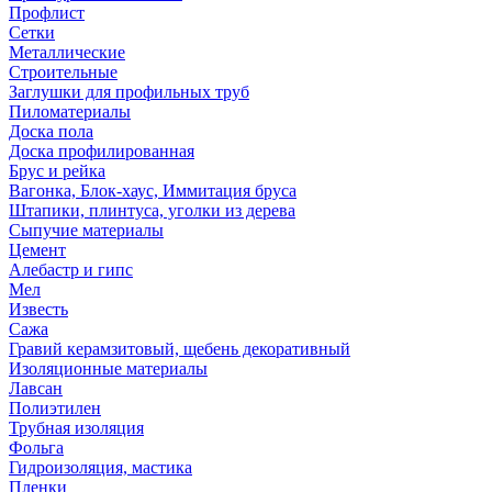
Профлист
Сетки
Металлические
Строительные
Заглушки для профильных труб
Пиломатериалы
Доска пола
Доска профилированная
Брус и рейка
Вагонка, Блок-хаус, Иммитация бруса
Штапики, плинтуса, уголки из дерева
Сыпучие материалы
Цемент
Алебастр и гипс
Мел
Известь
Сажа
Гравий керамзитовый, щебень декоративный
Изоляционные материалы
Лавсан
Полиэтилен
Трубная изоляция
Фольга
Гидроизоляция, мастика
Пленки