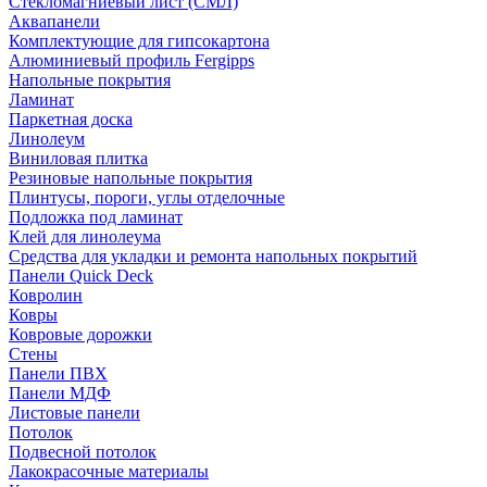
Стекломагниевый лист (СМЛ)
Аквапанели
Комплектующие для гипсокартона
Алюминиевый профиль Fergipps
Напольные покрытия
Ламинат
Паркетная доска
Линолеум
Виниловая плитка
Резиновые напольные покрытия
Плинтусы, пороги, углы отделочные
Подложка под ламинат
Клей для линолеума
Средства для укладки и ремонта напольных покрытий
Панели Quick Deck
Ковролин
Ковры
Ковровые дорожки
Стены
Панели ПВХ
Панели МДФ
Листовые панели
Потолок
Подвесной потолок
Лакокрасочные материалы