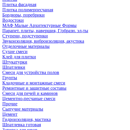
Плитка фасадная
Плитка полимерпесчаная
Бордюры, поребрики
Водостоки
МАФ Малые Архитектурные Формы
Парапет. плиты, навершия, Г/образн. эл-ты
Ступени, подступенки
Звукоизоляция, виброизоляция, акустика
Отделочные материалы
Сухие смеси
Клей для плитки
Штукатурки
Шпатлевки
Смеси для устройства полов
Грунты
Кладочные и монтажные смеси
Ремонтные и защитные составы
Смеси для печей и каминов
Цементно-песчаные смеси
Прочие
Сыпучие материалы
Цемент
Гидроизоляция, мастика
Шпатлевка готовая
Затирка для швов