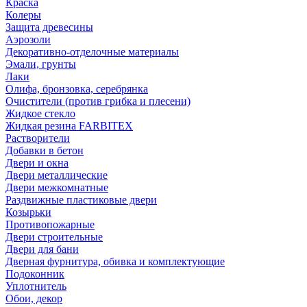
Краска
Колеры
Защита древесины
Аэрозоли
Декоративно-отделочные материалы
Эмали, грунты
Лаки
Олифа, бронзовка, серебрянка
Очистители (против грибка и плесени)
Жидкое стекло
Жидкая резина FARBITEX
Растворители
Добавки в бетон
Двери и окна
Двери металлические
Двери межкомнатные
Раздвижные пластиковые двери
Козырьки
Противопожарные
Двери строительные
Двери для бани
Дверная фурнитура, обивка и комплектующие
Подоконник
Уплотнитель
Обои, декор