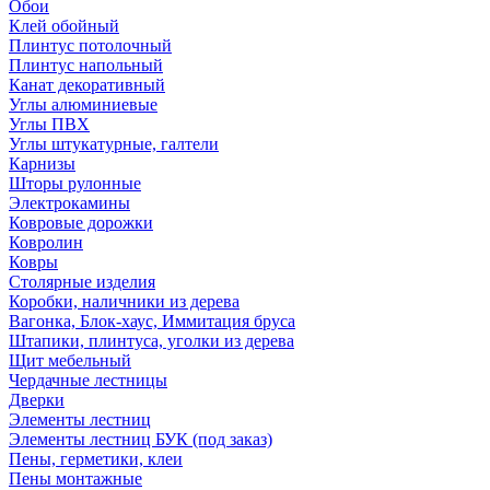
Обои
Клей обойный
Плинтус потолочный
Плинтус напольный
Канат декоративный
Углы алюминиевые
Углы ПВХ
Углы штукатурные, галтели
Карнизы
Шторы рулонные
Электрокамины
Ковровые дорожки
Ковролин
Ковры
Столярные изделия
Коробки, наличники из дерева
Вагонка, Блок-хаус, Иммитация бруса
Штапики, плинтуса, уголки из дерева
Щит мебельный
Чердачные лестницы
Дверки
Элементы лестниц
Элементы лестниц БУК (под заказ)
Пены, герметики, клеи
Пены монтажные