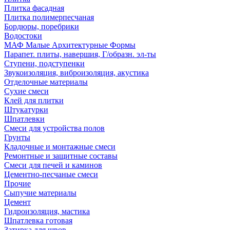
Плитка фасадная
Плитка полимерпесчаная
Бордюры, поребрики
Водостоки
МАФ Малые Архитектурные Формы
Парапет. плиты, навершия, Г/образн. эл-ты
Ступени, подступенки
Звукоизоляция, виброизоляция, акустика
Отделочные материалы
Сухие смеси
Клей для плитки
Штукатурки
Шпатлевки
Смеси для устройства полов
Грунты
Кладочные и монтажные смеси
Ремонтные и защитные составы
Смеси для печей и каминов
Цементно-песчаные смеси
Прочие
Сыпучие материалы
Цемент
Гидроизоляция, мастика
Шпатлевка готовая
Затирка для швов