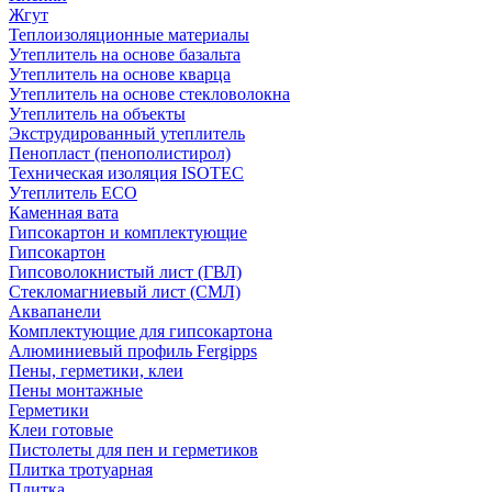
Жгут
Теплоизоляционные материалы
Утеплитель на основе базальта
Утеплитель на основе кварца
Утеплитель на основе стекловолокна
Утеплитель на объекты
Экструдированный утеплитель
Пенопласт (пенополистирол)
Техническая изоляция ISOTEC
Утеплитель ECO
Каменная вата
Гипсокартон и комплектующие
Гипсокартон
Гипсоволокнистый лист (ГВЛ)
Стекломагниевый лист (СМЛ)
Аквапанели
Комплектующие для гипсокартона
Алюминиевый профиль Fergipps
Пены, герметики, клеи
Пены монтажные
Герметики
Клеи готовые
Пистолеты для пен и герметиков
Плитка тротуарная
Плитка