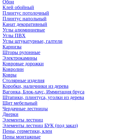
Обои
Клей обойный
Плинтус потолочный
Плинтус напольный
Канат декоративный
Углы алюминиевые
Углы ПВХ
Углы штукатурные, галтели
Карнизы
Шторы рулонные
Электрокамины
Ковровые дорожки
Ковролин
Ковры
Столярные изделия
Коробки, наличники из дерева
Вагонка, Блок-хаус, Иммитация бруса
Штапики, плинтуса, уголки из дерева
Щит мебельный
Чердачные лестницы
Дверки
Элементы лестниц
Элементы лестниц БУК (под заказ)
Пены, герметики, клеи
Пены монтажные