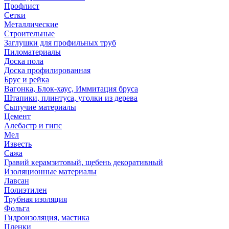
Профлист
Сетки
Металлические
Строительные
Заглушки для профильных труб
Пиломатериалы
Доска пола
Доска профилированная
Брус и рейка
Вагонка, Блок-хаус, Иммитация бруса
Штапики, плинтуса, уголки из дерева
Сыпучие материалы
Цемент
Алебастр и гипс
Мел
Известь
Сажа
Гравий керамзитовый, щебень декоративный
Изоляционные материалы
Лавсан
Полиэтилен
Трубная изоляция
Фольга
Гидроизоляция, мастика
Пленки