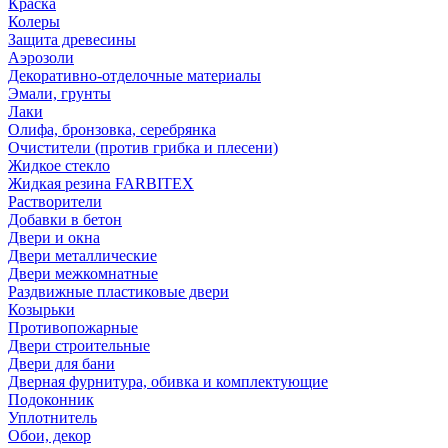
Краска
Колеры
Защита древесины
Аэрозоли
Декоративно-отделочные материалы
Эмали, грунты
Лаки
Олифа, бронзовка, серебрянка
Очистители (против грибка и плесени)
Жидкое стекло
Жидкая резина FARBITEX
Растворители
Добавки в бетон
Двери и окна
Двери металлические
Двери межкомнатные
Раздвижные пластиковые двери
Козырьки
Противопожарные
Двери строительные
Двери для бани
Дверная фурнитура, обивка и комплектующие
Подоконник
Уплотнитель
Обои, декор