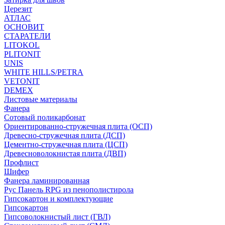
Церезит
АТЛАС
ОСНОВИТ
СТАРАТЕЛИ
LITOKOL
PLITONIT
UNIS
WHITE HILLS/PETRA
VETONIT
DEMEX
Листовые материалы
Фанера
Сотовый поликарбонат
Ориентированно-стружечная плита (ОСП)
Древесно-стружечная плита (ДСП)
Цементно-стружечная плита (ЦСП)
Древесноволокнистая плита (ДВП)
Профлист
Шифер
Фанера ламинированная
Рус Панель RPG из пенополистирола
Гипсокартон и комплектующие
Гипсокартон
Гипсоволокнистый лист (ГВЛ)