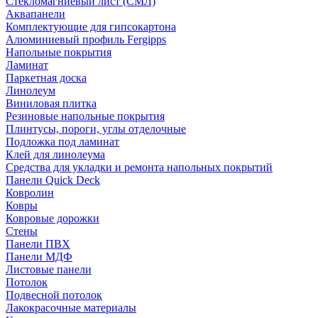
Стекломагниевый лист (СМЛ)
Аквапанели
Комплектующие для гипсокартона
Алюминиевый профиль Fergipps
Напольные покрытия
Ламинат
Паркетная доска
Линолеум
Виниловая плитка
Резиновые напольные покрытия
Плинтусы, пороги, углы отделочные
Подложка под ламинат
Клей для линолеума
Средства для укладки и ремонта напольных покрытий
Панели Quick Deck
Ковролин
Ковры
Ковровые дорожки
Стены
Панели ПВХ
Панели МДФ
Листовые панели
Потолок
Подвесной потолок
Лакокрасочные материалы