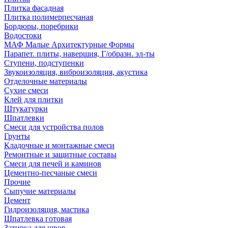
Плитка фасадная
Плитка полимерпесчаная
Бордюры, поребрики
Водостоки
МАФ Малые Архитектурные Формы
Парапет. плиты, навершия, Г/образн. эл-ты
Ступени, подступенки
Звукоизоляция, виброизоляция, акустика
Отделочные материалы
Сухие смеси
Клей для плитки
Штукатурки
Шпатлевки
Смеси для устройства полов
Грунты
Кладочные и монтажные смеси
Ремонтные и защитные составы
Смеси для печей и каминов
Цементно-песчаные смеси
Прочие
Сыпучие материалы
Цемент
Гидроизоляция, мастика
Шпатлевка готовая
Затирка для швов