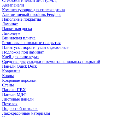
Стекломагниевый лист (СМЛ)
Аквапанели
Комплектующие для гипсокартона
Алюминиевый профиль Fergipps
Напольные покрытия
Ламинат
Паркетная доска
Линолеум
Виниловая плитка
Резиновые напольные покрытия
Плинтусы, пороги, углы отделочные
Подложка под ламинат
Клей для линолеума
Средства для укладки и ремонта напольных покрытий
Панели Quick Deck
Ковролин
Ковры
Ковровые дорожки
Стены
Панели ПВХ
Панели МДФ
Листовые панели
Потолок
Подвесной потолок
Лакокрасочные материалы