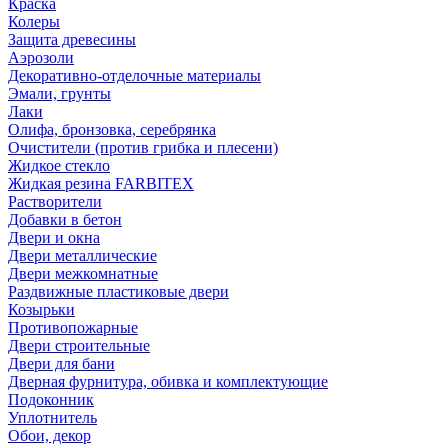
Краска
Колеры
Защита древесины
Аэрозоли
Декоративно-отделочные материалы
Эмали, грунты
Лаки
Олифа, бронзовка, серебрянка
Очистители (против грибка и плесени)
Жидкое стекло
Жидкая резина FARBITEX
Растворители
Добавки в бетон
Двери и окна
Двери металлические
Двери межкомнатные
Раздвижные пластиковые двери
Козырьки
Противопожарные
Двери строительные
Двери для бани
Дверная фурнитура, обивка и комплектующие
Подоконник
Уплотнитель
Обои, декор