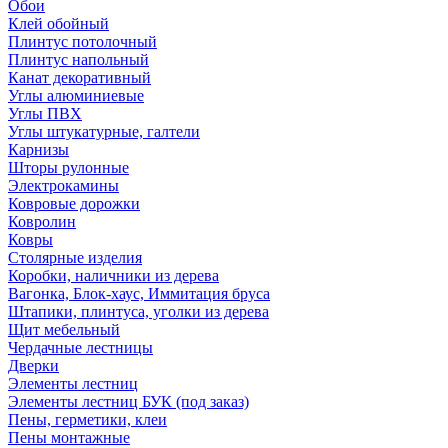
Обои
Клей обойный
Плинтус потолочный
Плинтус напольный
Канат декоративный
Углы алюминиевые
Углы ПВХ
Углы штукатурные, галтели
Карнизы
Шторы рулонные
Электрокамины
Ковровые дорожки
Ковролин
Ковры
Столярные изделия
Коробки, наличники из дерева
Вагонка, Блок-хаус, Иммитация бруса
Штапики, плинтуса, уголки из дерева
Щит мебельный
Чердачные лестницы
Дверки
Элементы лестниц
Элементы лестниц БУК (под заказ)
Пены, герметики, клеи
Пены монтажные