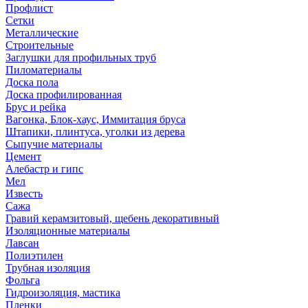
Профлист
Сетки
Металлические
Строительные
Заглушки для профильных труб
Пиломатериалы
Доска пола
Доска профилированная
Брус и рейка
Вагонка, Блок-хаус, Иммитация бруса
Штапики, плинтуса, уголки из дерева
Сыпучие материалы
Цемент
Алебастр и гипс
Мел
Известь
Сажа
Гравий керамзитовый, щебень декоративный
Изоляционные материалы
Лавсан
Полиэтилен
Трубная изоляция
Фольга
Гидроизоляция, мастика
Пленки