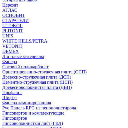
Церезит
АТЛАС
ОСНОВИТ
СТАРАТЕЛИ
LITOKOL
PLITONIT
UNIS
WHITE HILLS/PETRA
VETONIT
DEMEX
Листовые материалы
Фанера
Сотовый поликарбонат
Ориентированно-стружечная плита (ОСП)
Древесно-стружечная плита (ДСП)
Цементно-стружечная плита (ЦСП)
Древесноволокнистая плита (ДВП)
Профлист
Шифер
Фанера ламинированная
Рус Панель RPG из пенополистирола
Гипсокартон и комплектующие
Гипсокартон
Гипсоволокнистый лист (ГВЛ)