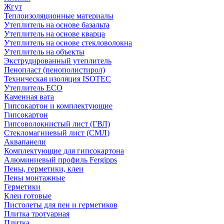
Жгут
Теплоизоляционные материалы
Утеплитель на основе базальта
Утеплитель на основе кварца
Утеплитель на основе стекловолокна
Утеплитель на объекты
Экструдированный утеплитель
Пенопласт (пенополистирол)
Техническая изоляция ISOTEC
Утеплитель ECO
Каменная вата
Гипсокартон и комплектующие
Гипсокартон
Гипсоволокнистый лист (ГВЛ)
Стекломагниевый лист (СМЛ)
Аквапанели
Комплектующие для гипсокартона
Алюминиевый профиль Fergipps
Пены, герметики, клеи
Пены монтажные
Герметики
Клеи готовые
Пистолеты для пен и герметиков
Плитка тротуарная
Плитка