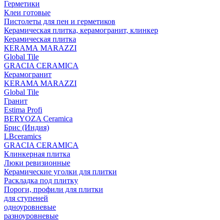
Герметики
Клеи готовые
Пистолеты для пен и герметиков
Керамическая плитка, керамогранит, клинкер
Керамическая плитка
КЕRАМА MARAZZI
Global Tile
GRACIA CERAMICA
Керамогранит
KERAMA MARAZZI
Global Tile
Гранит
Estima Profi
BERYOZA Ceramica
Брис (Индия)
LBceramics
GRACIA CERAMICA
Клинкерная плитка
Люки ревизионные
Керамические уголки для плитки
Раскладка под плитку
Пороги, профили для плитки
для ступеней
одноуровневые
разноуровневые