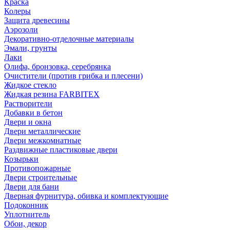
Краска
Колеры
Защита древесины
Аэрозоли
Декоративно-отделочные материалы
Эмали, грунты
Лаки
Олифа, бронзовка, серебрянка
Очистители (против грибка и плесени)
Жидкое стекло
Жидкая резина FARBITEX
Растворители
Добавки в бетон
Двери и окна
Двери металлические
Двери межкомнатные
Раздвижные пластиковые двери
Козырьки
Противопожарные
Двери строительные
Двери для бани
Дверная фурнитура, обивка и комплектующие
Подоконник
Уплотнитель
Обои, декор