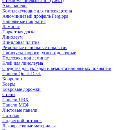
Стекломагниевый лист (СМЛ)
Аквапанели
Комплектующие для гипсокартона
Алюминиевый профиль Fergipps
Напольные покрытия
Ламинат
Паркетная доска
Линолеум
Виниловая плитка
Резиновые напольные покрытия
Плинтусы, пороги, углы отделочные
Подложка под ламинат
Клей для линолеума
Средства для укладки и ремонта напольных покрытий
Панели Quick Deck
Ковролин
Ковры
Ковровые дорожки
Стены
Панели ПВХ
Панели МДФ
Листовые панели
Потолок
Подвесной потолок
Лакокрасочные материалы