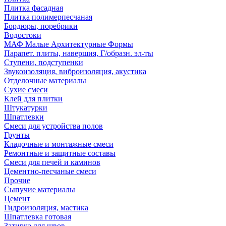
Плитка фасадная
Плитка полимерпесчаная
Бордюры, поребрики
Водостоки
МАФ Малые Архитектурные Формы
Парапет. плиты, навершия, Г/образн. эл-ты
Ступени, подступенки
Звукоизоляция, виброизоляция, акустика
Отделочные материалы
Сухие смеси
Клей для плитки
Штукатурки
Шпатлевки
Смеси для устройства полов
Грунты
Кладочные и монтажные смеси
Ремонтные и защитные составы
Смеси для печей и каминов
Цементно-песчаные смеси
Прочие
Сыпучие материалы
Цемент
Гидроизоляция, мастика
Шпатлевка готовая
Затирка для швов