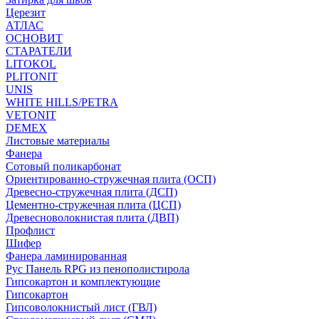
Церезит
АТЛАС
ОСНОВИТ
СТАРАТЕЛИ
LITOKOL
PLITONIT
UNIS
WHITE HILLS/PETRA
VETONIT
DEMEX
Листовые материалы
Фанера
Сотовый поликарбонат
Ориентированно-стружечная плита (ОСП)
Древесно-стружечная плита (ДСП)
Цементно-стружечная плита (ЦСП)
Древесноволокнистая плита (ДВП)
Профлист
Шифер
Фанера ламинированная
Рус Панель RPG из пенополистирола
Гипсокартон и комплектующие
Гипсокартон
Гипсоволокнистый лист (ГВЛ)