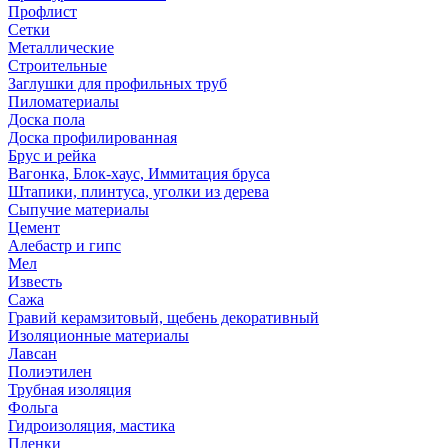
Профлист
Сетки
Металлические
Строительные
Заглушки для профильных труб
Пиломатериалы
Доска пола
Доска профилированная
Брус и рейка
Вагонка, Блок-хаус, Иммитация бруса
Штапики, плинтуса, уголки из дерева
Сыпучие материалы
Цемент
Алебастр и гипс
Мел
Известь
Сажа
Гравий керамзитовый, щебень декоративный
Изоляционные материалы
Лавсан
Полиэтилен
Трубная изоляция
Фольга
Гидроизоляция, мастика
Пленки