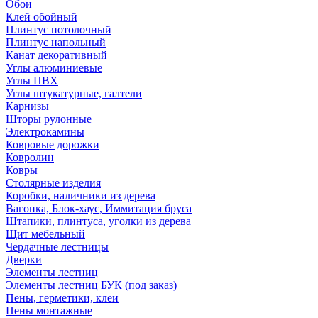
Обои
Клей обойный
Плинтус потолочный
Плинтус напольный
Канат декоративный
Углы алюминиевые
Углы ПВХ
Углы штукатурные, галтели
Карнизы
Шторы рулонные
Электрокамины
Ковровые дорожки
Ковролин
Ковры
Столярные изделия
Коробки, наличники из дерева
Вагонка, Блок-хаус, Иммитация бруса
Штапики, плинтуса, уголки из дерева
Щит мебельный
Чердачные лестницы
Дверки
Элементы лестниц
Элементы лестниц БУК (под заказ)
Пены, герметики, клеи
Пены монтажные