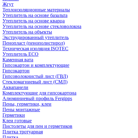
Жгут
Теплоизоляционные материалы
Утеплитель на основе базальта
Утеплитель на основе кварца
Утеплитель на основе стекловолокна
Утеплитель на объекты
Экструдированный утеплитель
Пенопласт (пенополистирол)
Техническая изоляция ISOTEC
Утеплитель ECO
Каменная вата
Гипсокартон и комплектующие
Гипсокартон
Гипсоволокнистый лист (ГВЛ)
Стекломагниевый лист (СМЛ)
Аквапанели
Комплектующие для гипсокартона
Алюминиевый профиль Fergipps
Пены, герметики, клеи
Пены монтажные
Герметики
Клеи готовые
Пистолеты для пен и герметиков
Плитка тротуарная
Плитка