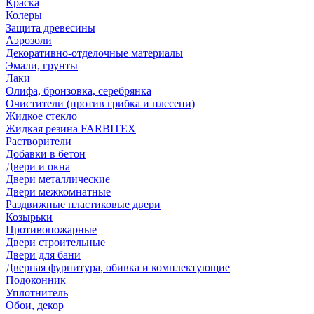
Краска
Колеры
Защита древесины
Аэрозоли
Декоративно-отделочные материалы
Эмали, грунты
Лаки
Олифа, бронзовка, серебрянка
Очистители (против грибка и плесени)
Жидкое стекло
Жидкая резина FARBITEX
Растворители
Добавки в бетон
Двери и окна
Двери металлические
Двери межкомнатные
Раздвижные пластиковые двери
Козырьки
Противопожарные
Двери строительные
Двери для бани
Дверная фурнитура, обивка и комплектующие
Подоконник
Уплотнитель
Обои, декор