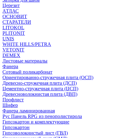
Церезит
АТЛАС
ОСНОВИТ
СТАРАТЕЛИ
LITOKOL
PLITONIT
UNIS
WHITE HILLS/PETRA
VETONIT
DEMEX
Листовые материалы
Фанера
Сотовый поликарбонат
Ориентированно-стружечная плита (ОСП)
Древесно-стружечная плита (ДСП)
Цементно-стружечная плита (ЦСП)
Древесноволокнистая плита (ДВП)
Профлист
Шифер
Фанера ламинированная
Рус Панель RPG из пенополистирола
Гипсокартон и комплектующие
Гипсокартон
Гипсоволокнистый лист (ГВЛ)