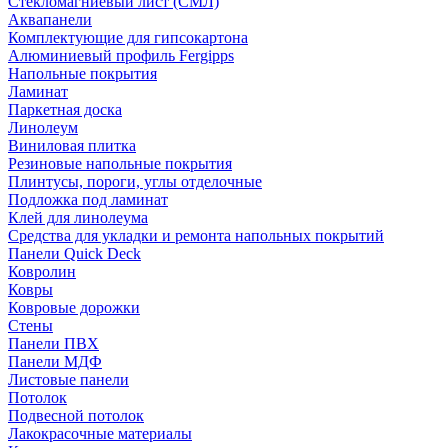
Стекломагниевый лист (СМЛ)
Аквапанели
Комплектующие для гипсокартона
Алюминиевый профиль Fergipps
Напольные покрытия
Ламинат
Паркетная доска
Линолеум
Виниловая плитка
Резиновые напольные покрытия
Плинтусы, пороги, углы отделочные
Подложка под ламинат
Клей для линолеума
Средства для укладки и ремонта напольных покрытий
Панели Quick Deck
Ковролин
Ковры
Ковровые дорожки
Стены
Панели ПВХ
Панели МДФ
Листовые панели
Потолок
Подвесной потолок
Лакокрасочные материалы