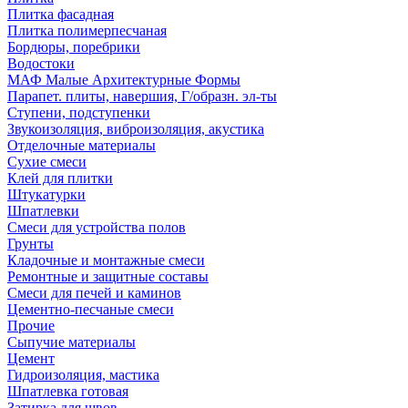
Плитка фасадная
Плитка полимерпесчаная
Бордюры, поребрики
Водостоки
МАФ Малые Архитектурные Формы
Парапет. плиты, навершия, Г/образн. эл-ты
Ступени, подступенки
Звукоизоляция, виброизоляция, акустика
Отделочные материалы
Сухие смеси
Клей для плитки
Штукатурки
Шпатлевки
Смеси для устройства полов
Грунты
Кладочные и монтажные смеси
Ремонтные и защитные составы
Смеси для печей и каминов
Цементно-песчаные смеси
Прочие
Сыпучие материалы
Цемент
Гидроизоляция, мастика
Шпатлевка готовая
Затирка для швов