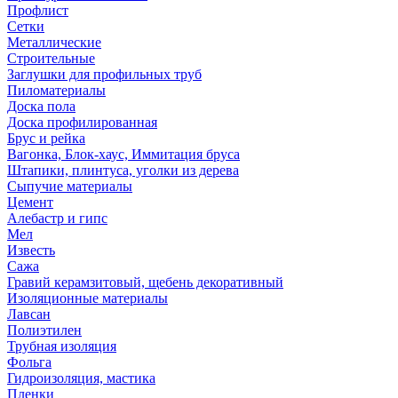
Профлист
Сетки
Металлические
Строительные
Заглушки для профильных труб
Пиломатериалы
Доска пола
Доска профилированная
Брус и рейка
Вагонка, Блок-хаус, Иммитация бруса
Штапики, плинтуса, уголки из дерева
Сыпучие материалы
Цемент
Алебастр и гипс
Мел
Известь
Сажа
Гравий керамзитовый, щебень декоративный
Изоляционные материалы
Лавсан
Полиэтилен
Трубная изоляция
Фольга
Гидроизоляция, мастика
Пленки