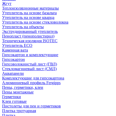
Жгут
Теплоизоляционные материалы
Утеплитель на основе базальта
Утеплитель на основе кварца
Утеплитель на основе стекловолокна
Утеплитель на объекты
Экструдированный утеплитель
Пенопласт (пенополистирол)
Техническая изоляция ISOTEC
Утеплитель ECO
Каменная вата
Гипсокартон и комплектующие
Гипсокартон
Гипсоволокнистый лист (ГВЛ)
Стекломагниевый лист (СМЛ)
Аквапанели
Комплектующие для гипсокартона
Алюминиевый профиль Fergipps
Пены, герметики, клеи
Пены монтажные
Герметики
Клеи готовые
Пистолеты для пен и герметиков
Плитка тротуарная
Плитка