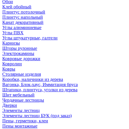
Обои
Клей обойный
Плинтус потолочный
Плинтус напольный
Канат декоративный
Углы алюминиевые
Углы ПВХ
Углы штукатурные, галтели
Карнизы
Шторы рулонные
Электрокамины
Ковровые дорожки
Ковролин
Ковры
Столярные изделия
Коробки, наличники из дерева
Вагонка, Блок-хаус, Иммитация бруса
Штапики, плинтуса, уголки из дерева
Щит мебельный
Чердачные лестницы
Дверки
Элементы лестниц
Элементы лестниц БУК (под заказ)
Пены, герметики, клеи
Пены монтажные