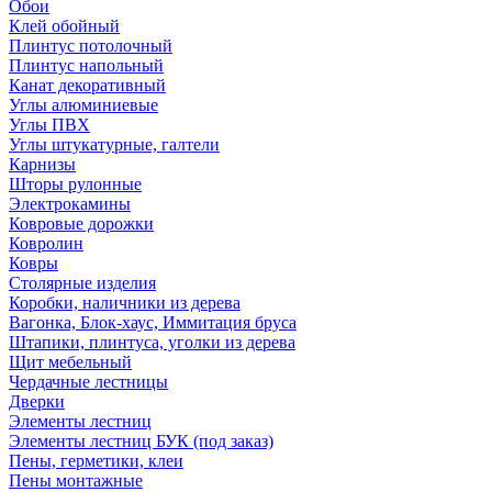
Обои
Клей обойный
Плинтус потолочный
Плинтус напольный
Канат декоративный
Углы алюминиевые
Углы ПВХ
Углы штукатурные, галтели
Карнизы
Шторы рулонные
Электрокамины
Ковровые дорожки
Ковролин
Ковры
Столярные изделия
Коробки, наличники из дерева
Вагонка, Блок-хаус, Иммитация бруса
Штапики, плинтуса, уголки из дерева
Щит мебельный
Чердачные лестницы
Дверки
Элементы лестниц
Элементы лестниц БУК (под заказ)
Пены, герметики, клеи
Пены монтажные