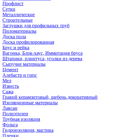
Профлист
Сетки
Металлические
Строительные
Заглушки для профильных труб
Пиломатериалы
Доска пола
Доска профилированная
Брус и рейка
Вагонка, Блок-хаус, Иммитация бруса
Штапики, плинтуса, уголки из дерева
Сыпучие материалы
Цемент
Алебастр и гипс
Мел
Известь
Сажа
Гравий керамзитовый, щебень декоративный
Изоляционные материалы
Лавсан
Полиэтилен
Трубная изоляция
Фольга
Гидроизоляция, мастика
Пленки