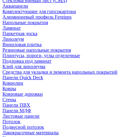
Стекломагниевый лист (СМЛ)
Аквапанели
Комплектующие для гипсокартона
Алюминиевый профиль Fergipps
Напольные покрытия
Ламинат
Паркетная доска
Линолеум
Виниловая плитка
Резиновые напольные покрытия
Плинтусы, пороги, углы отделочные
Подложка под ламинат
Клей для линолеума
Средства для укладки и ремонта напольных покрытий
Панели Quick Deck
Ковролин
Ковры
Ковровые дорожки
Стены
Панели ПВХ
Панели МДФ
Листовые панели
Потолок
Подвесной потолок
Лакокрасочные материалы