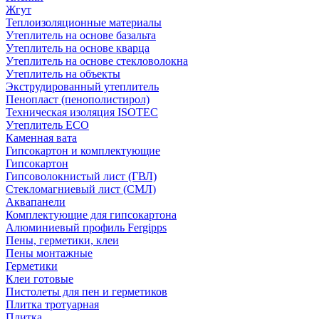
Жгут
Теплоизоляционные материалы
Утеплитель на основе базальта
Утеплитель на основе кварца
Утеплитель на основе стекловолокна
Утеплитель на объекты
Экструдированный утеплитель
Пенопласт (пенополистирол)
Техническая изоляция ISOTEC
Утеплитель ECO
Каменная вата
Гипсокартон и комплектующие
Гипсокартон
Гипсоволокнистый лист (ГВЛ)
Стекломагниевый лист (СМЛ)
Аквапанели
Комплектующие для гипсокартона
Алюминиевый профиль Fergipps
Пены, герметики, клеи
Пены монтажные
Герметики
Клеи готовые
Пистолеты для пен и герметиков
Плитка тротуарная
Плитка