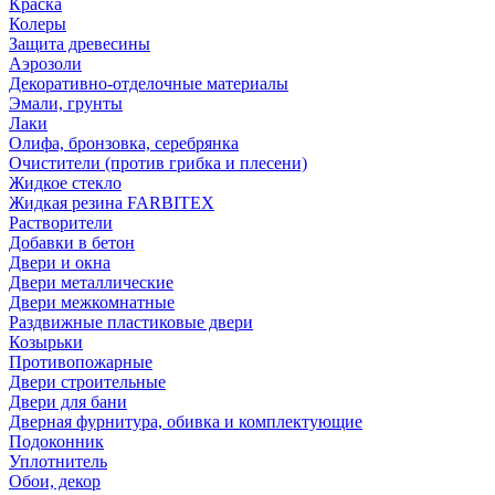
Краска
Колеры
Защита древесины
Аэрозоли
Декоративно-отделочные материалы
Эмали, грунты
Лаки
Олифа, бронзовка, серебрянка
Очистители (против грибка и плесени)
Жидкое стекло
Жидкая резина FARBITEX
Растворители
Добавки в бетон
Двери и окна
Двери металлические
Двери межкомнатные
Раздвижные пластиковые двери
Козырьки
Противопожарные
Двери строительные
Двери для бани
Дверная фурнитура, обивка и комплектующие
Подоконник
Уплотнитель
Обои, декор