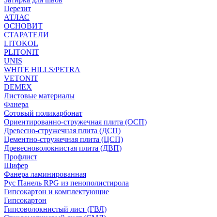
Церезит
АТЛАС
ОСНОВИТ
СТАРАТЕЛИ
LITOKOL
PLITONIT
UNIS
WHITE HILLS/PETRA
VETONIT
DEMEX
Листовые материалы
Фанера
Сотовый поликарбонат
Ориентированно-стружечная плита (ОСП)
Древесно-стружечная плита (ДСП)
Цементно-стружечная плита (ЦСП)
Древесноволокнистая плита (ДВП)
Профлист
Шифер
Фанера ламинированная
Рус Панель RPG из пенополистирола
Гипсокартон и комплектующие
Гипсокартон
Гипсоволокнистый лист (ГВЛ)