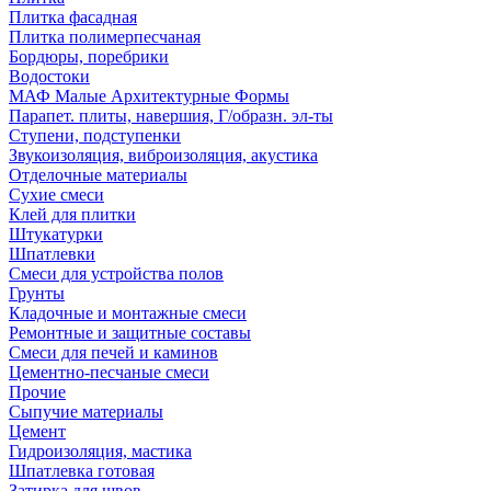
Плитка фасадная
Плитка полимерпесчаная
Бордюры, поребрики
Водостоки
МАФ Малые Архитектурные Формы
Парапет. плиты, навершия, Г/образн. эл-ты
Ступени, подступенки
Звукоизоляция, виброизоляция, акустика
Отделочные материалы
Сухие смеси
Клей для плитки
Штукатурки
Шпатлевки
Смеси для устройства полов
Грунты
Кладочные и монтажные смеси
Ремонтные и защитные составы
Смеси для печей и каминов
Цементно-песчаные смеси
Прочие
Сыпучие материалы
Цемент
Гидроизоляция, мастика
Шпатлевка готовая
Затирка для швов