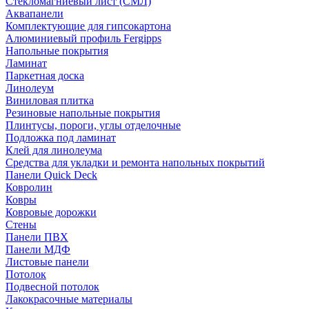
Стекломагниевый лист (СМЛ)
Аквапанели
Комплектующие для гипсокартона
Алюминиевый профиль Fergipps
Напольные покрытия
Ламинат
Паркетная доска
Линолеум
Виниловая плитка
Резиновые напольные покрытия
Плинтусы, пороги, углы отделочные
Подложка под ламинат
Клей для линолеума
Средства для укладки и ремонта напольных покрытий
Панели Quick Deck
Ковролин
Ковры
Ковровые дорожки
Стены
Панели ПВХ
Панели МДФ
Листовые панели
Потолок
Подвесной потолок
Лакокрасочные материалы