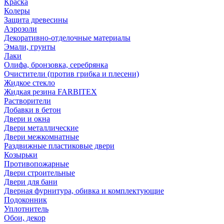
Краска
Колеры
Защита древесины
Аэрозоли
Декоративно-отделочные материалы
Эмали, грунты
Лаки
Олифа, бронзовка, серебрянка
Очистители (против грибка и плесени)
Жидкое стекло
Жидкая резина FARBITEX
Растворители
Добавки в бетон
Двери и окна
Двери металлические
Двери межкомнатные
Раздвижные пластиковые двери
Козырьки
Противопожарные
Двери строительные
Двери для бани
Дверная фурнитура, обивка и комплектующие
Подоконник
Уплотнитель
Обои, декор