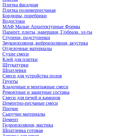
Плитка фасадная
Плитка полимерпесчаная
Бордюры, поребрики
Водостоки
МАФ Малые Архитектурные Формы
Парапет. плиты, навершия, Г/образн. эл-ты
Ступени, подступенки
Звукоизоляция, виброизоляция, акустика
Отделочные материалы
Сухие смеси
Клей для плитки
Штукатурки
Шпатлевки
Смеси для устройства полов
Грунты
Кладочные и монтажные смеси
Ремонтные и защитные составы
Смеси для печей и каминов
Цементно-песчаные смеси
Прочие
Сыпучие материалы
Цемент
Гидроизоляция, мастика
Шпатлевка готовая
Затирка для швов