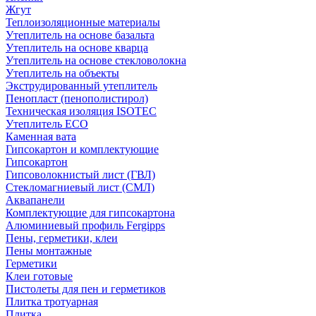
Жгут
Теплоизоляционные материалы
Утеплитель на основе базальта
Утеплитель на основе кварца
Утеплитель на основе стекловолокна
Утеплитель на объекты
Экструдированный утеплитель
Пенопласт (пенополистирол)
Техническая изоляция ISOTEC
Утеплитель ECO
Каменная вата
Гипсокартон и комплектующие
Гипсокартон
Гипсоволокнистый лист (ГВЛ)
Стекломагниевый лист (СМЛ)
Аквапанели
Комплектующие для гипсокартона
Алюминиевый профиль Fergipps
Пены, герметики, клеи
Пены монтажные
Герметики
Клеи готовые
Пистолеты для пен и герметиков
Плитка тротуарная
Плитка