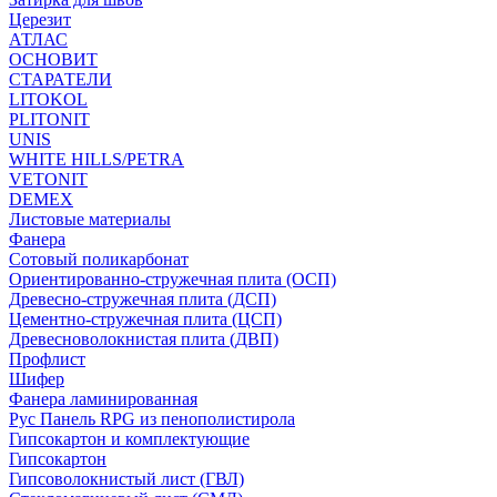
Церезит
АТЛАС
ОСНОВИТ
СТАРАТЕЛИ
LITOKOL
PLITONIT
UNIS
WHITE HILLS/PETRA
VETONIT
DEMEX
Листовые материалы
Фанера
Сотовый поликарбонат
Ориентированно-стружечная плита (ОСП)
Древесно-стружечная плита (ДСП)
Цементно-стружечная плита (ЦСП)
Древесноволокнистая плита (ДВП)
Профлист
Шифер
Фанера ламинированная
Рус Панель RPG из пенополистирола
Гипсокартон и комплектующие
Гипсокартон
Гипсоволокнистый лист (ГВЛ)