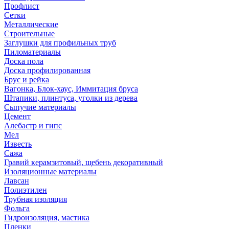
Профлист
Сетки
Металлические
Строительные
Заглушки для профильных труб
Пиломатериалы
Доска пола
Доска профилированная
Брус и рейка
Вагонка, Блок-хаус, Иммитация бруса
Штапики, плинтуса, уголки из дерева
Сыпучие материалы
Цемент
Алебастр и гипс
Мел
Известь
Сажа
Гравий керамзитовый, щебень декоративный
Изоляционные материалы
Лавсан
Полиэтилен
Трубная изоляция
Фольга
Гидроизоляция, мастика
Пленки