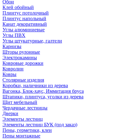
Обои
Клей обойный
Плинтус потолочный
Плинтус напольный
Канат декоративный
Углы алюминиевые
Углы ПВХ
Углы штукатурные, галтели
Карнизы
Шторы рулонные
Электрокамины
Ковровые дорожки
Ковролин
Ковры
Столярные изделия
Коробки, наличники из дерева
Вагонка, Блок-хаус, Иммитация бруса
Штапики, плинтуса, уголки из дерева
Щит мебельный
Чердачные лестницы
Дверки
Элементы лестниц
Элементы лестниц БУК (под заказ)
Пены, герметики, клеи
Пены монтажные