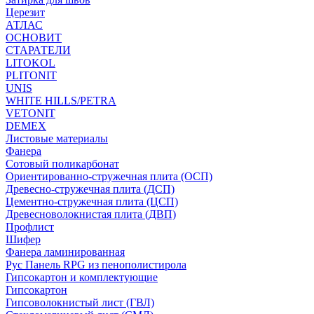
Церезит
АТЛАС
ОСНОВИТ
СТАРАТЕЛИ
LITOKOL
PLITONIT
UNIS
WHITE HILLS/PETRA
VETONIT
DEMEX
Листовые материалы
Фанера
Сотовый поликарбонат
Ориентированно-стружечная плита (ОСП)
Древесно-стружечная плита (ДСП)
Цементно-стружечная плита (ЦСП)
Древесноволокнистая плита (ДВП)
Профлист
Шифер
Фанера ламинированная
Рус Панель RPG из пенополистирола
Гипсокартон и комплектующие
Гипсокартон
Гипсоволокнистый лист (ГВЛ)