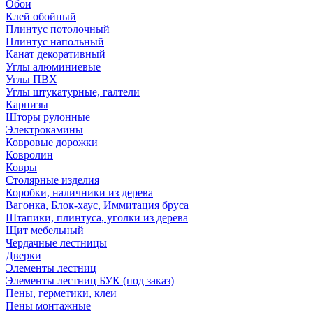
Обои
Клей обойный
Плинтус потолочный
Плинтус напольный
Канат декоративный
Углы алюминиевые
Углы ПВХ
Углы штукатурные, галтели
Карнизы
Шторы рулонные
Электрокамины
Ковровые дорожки
Ковролин
Ковры
Столярные изделия
Коробки, наличники из дерева
Вагонка, Блок-хаус, Иммитация бруса
Штапики, плинтуса, уголки из дерева
Щит мебельный
Чердачные лестницы
Дверки
Элементы лестниц
Элементы лестниц БУК (под заказ)
Пены, герметики, клеи
Пены монтажные