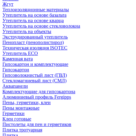
Жгут
Теплоизоляционные материалы
Утеплитель на основе базальта
Утеплитель на основе кварца
Утеплитель на основе стекловолокна
Утеплитель на объекты
Экструдированный утеплитель
Пенопласт (пенополистирол)
Техническая изоляция ISOTEC
Утеплитель ECO
Каменная вата
Гипсокартон и комплектующие
Гипсокартон
Гипсоволокнистый лист (ГВЛ)
Стекломагниевый лист (СМЛ)
Аквапанели
Комплектующие для гипсокартона
Алюминиевый профиль Fergipps
Пены, герметики, клеи
Пены монтажные
Герметики
Клеи готовые
Пистолеты для пен и герметиков
Плитка тротуарная
Плитка