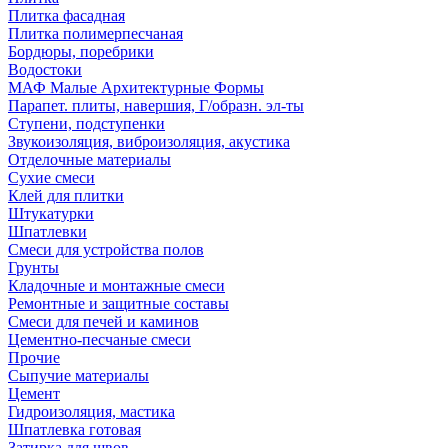
Плитка фасадная
Плитка полимерпесчаная
Бордюры, поребрики
Водостоки
МАФ Малые Архитектурные Формы
Парапет. плиты, навершия, Г/образн. эл-ты
Ступени, подступенки
Звукоизоляция, виброизоляция, акустика
Отделочные материалы
Сухие смеси
Клей для плитки
Штукатурки
Шпатлевки
Смеси для устройства полов
Грунты
Кладочные и монтажные смеси
Ремонтные и защитные составы
Смеси для печей и каминов
Цементно-песчаные смеси
Прочие
Сыпучие материалы
Цемент
Гидроизоляция, мастика
Шпатлевка готовая
Затирка для швов