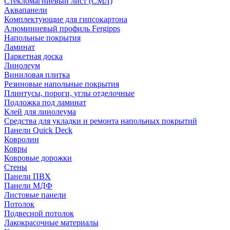
Стекломагниевый лист (СМЛ)
Аквапанели
Комплектующие для гипсокартона
Алюминиевый профиль Fergipps
Напольные покрытия
Ламинат
Паркетная доска
Линолеум
Виниловая плитка
Резиновые напольные покрытия
Плинтусы, пороги, углы отделочные
Подложка под ламинат
Клей для линолеума
Средства для укладки и ремонта напольных покрытий
Панели Quick Deck
Ковролин
Ковры
Ковровые дорожки
Стены
Панели ПВХ
Панели МДФ
Листовые панели
Потолок
Подвесной потолок
Лакокрасочные материалы