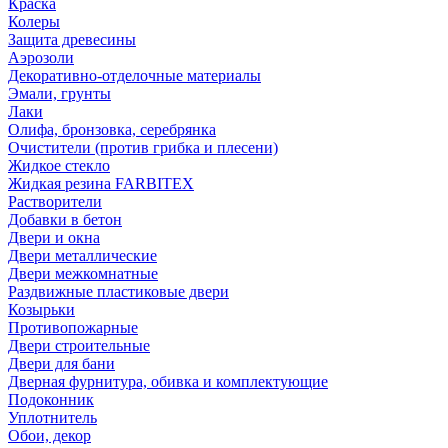
Краска
Колеры
Защита древесины
Аэрозоли
Декоративно-отделочные материалы
Эмали, грунты
Лаки
Олифа, бронзовка, серебрянка
Очистители (против грибка и плесени)
Жидкое стекло
Жидкая резина FARBITEX
Растворители
Добавки в бетон
Двери и окна
Двери металлические
Двери межкомнатные
Раздвижные пластиковые двери
Козырьки
Противопожарные
Двери строительные
Двери для бани
Дверная фурнитура, обивка и комплектующие
Подоконник
Уплотнитель
Обои, декор