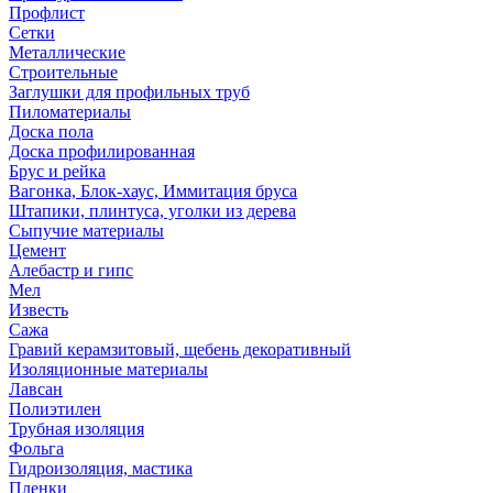
Профлист
Сетки
Металлические
Строительные
Заглушки для профильных труб
Пиломатериалы
Доска пола
Доска профилированная
Брус и рейка
Вагонка, Блок-хаус, Иммитация бруса
Штапики, плинтуса, уголки из дерева
Сыпучие материалы
Цемент
Алебастр и гипс
Мел
Известь
Сажа
Гравий керамзитовый, щебень декоративный
Изоляционные материалы
Лавсан
Полиэтилен
Трубная изоляция
Фольга
Гидроизоляция, мастика
Пленки