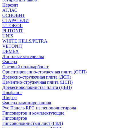
Церезит
АТЛАС
ОСНОВИТ
СТАРАТЕЛИ
LITOKOL
PLITONIT
UNIS
WHITE HILLS/PETRA
VETONIT
DEMEX
Листовые материалы
Фанера
Сотовый поликарбонат
Ориентированно-стружечная плита (ОСП)
Древесно-стружечная плита (ДСП)
Цементно-стружечная плита (ЦСП)
Древесноволокнистая плита (ДВП)
Профлист
Шифер
Фанера ламинированная
Рус Панель RPG из пенополистирола
Гипсокартон и комплектующие
Гипсокартон
Гипсоволокнистый лист (ГВЛ)