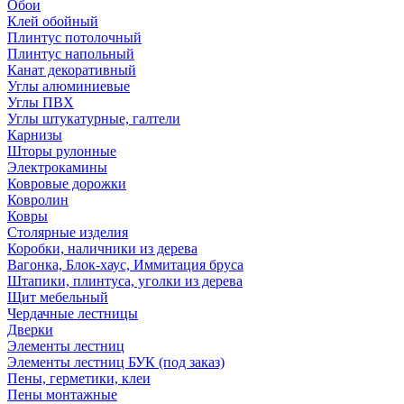
Обои
Клей обойный
Плинтус потолочный
Плинтус напольный
Канат декоративный
Углы алюминиевые
Углы ПВХ
Углы штукатурные, галтели
Карнизы
Шторы рулонные
Электрокамины
Ковровые дорожки
Ковролин
Ковры
Столярные изделия
Коробки, наличники из дерева
Вагонка, Блок-хаус, Иммитация бруса
Штапики, плинтуса, уголки из дерева
Щит мебельный
Чердачные лестницы
Дверки
Элементы лестниц
Элементы лестниц БУК (под заказ)
Пены, герметики, клеи
Пены монтажные