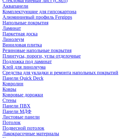
Стекломагниевый лист (СМЛ)
Аквапанели
Комплектующие для гипсокартона
Алюминиевый профиль Fergipps
Напольные покрытия
Ламинат
Паркетная доска
Линолеум
Виниловая плитка
Резиновые напольные покрытия
Плинтусы, пороги, углы отделочные
Подложка под ламинат
Клей для линолеума
Средства для укладки и ремонта напольных покрытий
Панели Quick Deck
Ковролин
Ковры
Ковровые дорожки
Стены
Панели ПВХ
Панели МДФ
Листовые панели
Потолок
Подвесной потолок
Лакокрасочные материалы