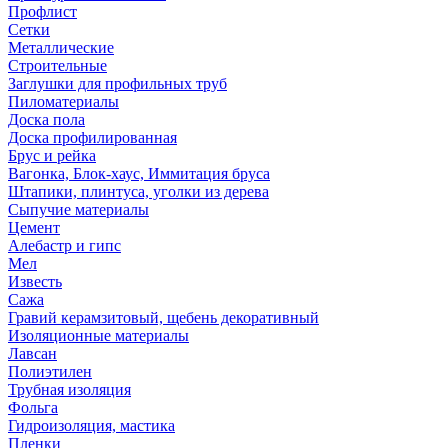
Профлист
Сетки
Металлические
Строительные
Заглушки для профильных труб
Пиломатериалы
Доска пола
Доска профилированная
Брус и рейка
Вагонка, Блок-хаус, Иммитация бруса
Штапики, плинтуса, уголки из дерева
Сыпучие материалы
Цемент
Алебастр и гипс
Мел
Известь
Сажа
Гравий керамзитовый, щебень декоративный
Изоляционные материалы
Лавсан
Полиэтилен
Трубная изоляция
Фольга
Гидроизоляция, мастика
Пленки