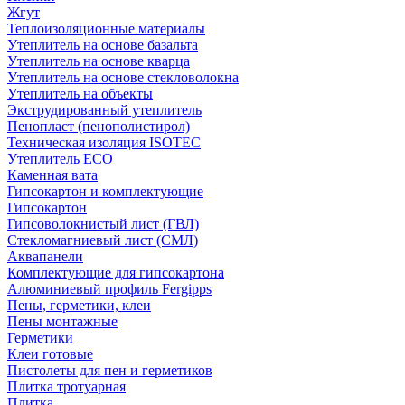
Жгут
Теплоизоляционные материалы
Утеплитель на основе базальта
Утеплитель на основе кварца
Утеплитель на основе стекловолокна
Утеплитель на объекты
Экструдированный утеплитель
Пенопласт (пенополистирол)
Техническая изоляция ISOTEC
Утеплитель ECO
Каменная вата
Гипсокартон и комплектующие
Гипсокартон
Гипсоволокнистый лист (ГВЛ)
Стекломагниевый лист (СМЛ)
Аквапанели
Комплектующие для гипсокартона
Алюминиевый профиль Fergipps
Пены, герметики, клеи
Пены монтажные
Герметики
Клеи готовые
Пистолеты для пен и герметиков
Плитка тротуарная
Плитка