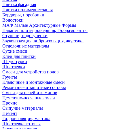
Плитка фасадная
Плитка полимерпесчаная
Бордюры, поребрики
Водостоки
МАФ Малые Архитектурные Формы
Парапет. плиты, навершия, Г/образн. эл-ты
Ступени, подступенки
Звукоизоляция, виброизоляция, акустика
Отделочные материалы
Сухие смеси
Клей для плитки
Штукатурки
Шпатлевки
Смеси для устройства полов
Грунты
Кладочные и монтажные смеси
Ремонтные и защитные составы
Смеси для печей и каминов
Цементно-песчаные смеси
Прочие
Сыпучие материалы
Цемент
Гидроизоляция, мастика
Шпатлевка готовая
Затирка для швов