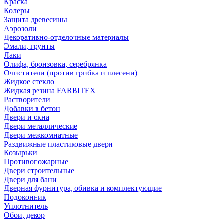
Краска
Колеры
Защита древесины
Аэрозоли
Декоративно-отделочные материалы
Эмали, грунты
Лаки
Олифа, бронзовка, серебрянка
Очистители (против грибка и плесени)
Жидкое стекло
Жидкая резина FARBITEX
Растворители
Добавки в бетон
Двери и окна
Двери металлические
Двери межкомнатные
Раздвижные пластиковые двери
Козырьки
Противопожарные
Двери строительные
Двери для бани
Дверная фурнитура, обивка и комплектующие
Подоконник
Уплотнитель
Обои, декор