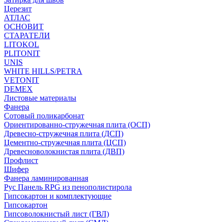
Церезит
АТЛАС
ОСНОВИТ
СТАРАТЕЛИ
LITOKOL
PLITONIT
UNIS
WHITE HILLS/PETRA
VETONIT
DEMEX
Листовые материалы
Фанера
Сотовый поликарбонат
Ориентированно-стружечная плита (ОСП)
Древесно-стружечная плита (ДСП)
Цементно-стружечная плита (ЦСП)
Древесноволокнистая плита (ДВП)
Профлист
Шифер
Фанера ламинированная
Рус Панель RPG из пенополистирола
Гипсокартон и комплектующие
Гипсокартон
Гипсоволокнистый лист (ГВЛ)