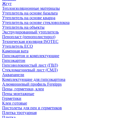
Жгут
Теплоизоляционные материалы
Утеплитель на основе базальта
Утеплитель на основе кварца
Утеплитель на основе стекловолокна
Утеплитель на объекты
Экструдированный утеплитель
Пенопласт (пенополистирол)
Техническая изоляция ISOTEC
Утеплитель ECO
Каменная вата
Гипсокартон и комплектующие
Гипсокартон
Гипсоволокнистый лист (ГВЛ)
Стекломагниевый лист (СМЛ)
Аквапанели
Комплектующие для гипсокартона
Алюминиевый профиль Fergipps
Пены, герметики, клеи
Пены монтажные
Герметики
Клеи готовые
Пистолеты для пен и герметиков
Плитка тротуарная
Плитка