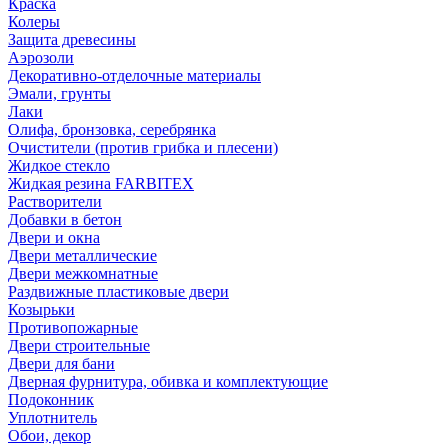
Краска
Колеры
Защита древесины
Аэрозоли
Декоративно-отделочные материалы
Эмали, грунты
Лаки
Олифа, бронзовка, серебрянка
Очистители (против грибка и плесени)
Жидкое стекло
Жидкая резина FARBITEX
Растворители
Добавки в бетон
Двери и окна
Двери металлические
Двери межкомнатные
Раздвижные пластиковые двери
Козырьки
Противопожарные
Двери строительные
Двери для бани
Дверная фурнитура, обивка и комплектующие
Подоконник
Уплотнитель
Обои, декор