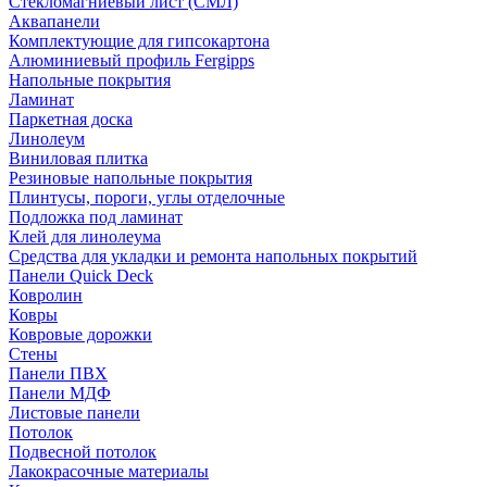
Стекломагниевый лист (СМЛ)
Аквапанели
Комплектующие для гипсокартона
Алюминиевый профиль Fergipps
Напольные покрытия
Ламинат
Паркетная доска
Линолеум
Виниловая плитка
Резиновые напольные покрытия
Плинтусы, пороги, углы отделочные
Подложка под ламинат
Клей для линолеума
Средства для укладки и ремонта напольных покрытий
Панели Quick Deck
Ковролин
Ковры
Ковровые дорожки
Стены
Панели ПВХ
Панели МДФ
Листовые панели
Потолок
Подвесной потолок
Лакокрасочные материалы