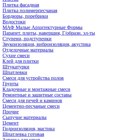
Плитка фасадная
Плитка полимерпесчаная
Бордюры, поребрики
Водостоки
МАФ Малые Архитектурные Формы
Парапет. плиты, навершия, Г/образн. эл-ты
Ступени, подступенки
Звукоизоляция, виброизоляция, акустика
Отделочные материалы
Сухие смеси
Клей для плитки
Штукатурки
Шпатлевки
Смеси для устройства полов
Грунты
Кладочные и монтажные смеси
Ремонтные и защитные составы
Смеси для печей и каминов
Цементно-песчаные смеси
Прочие
Сыпучие материалы
Цемент
Гидроизоляция, мастика
Шпатлевка готовая
Затирка для швов