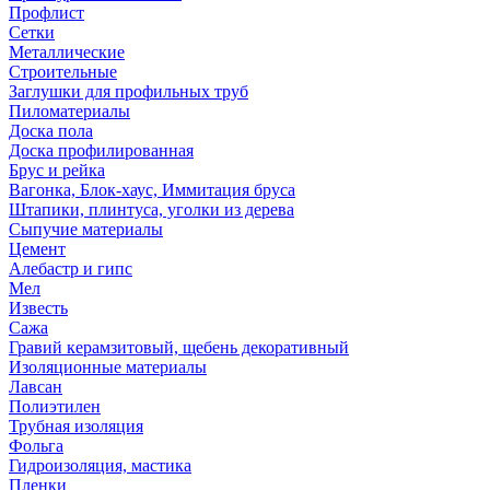
Профлист
Сетки
Металлические
Строительные
Заглушки для профильных труб
Пиломатериалы
Доска пола
Доска профилированная
Брус и рейка
Вагонка, Блок-хаус, Иммитация бруса
Штапики, плинтуса, уголки из дерева
Сыпучие материалы
Цемент
Алебастр и гипс
Мел
Известь
Сажа
Гравий керамзитовый, щебень декоративный
Изоляционные материалы
Лавсан
Полиэтилен
Трубная изоляция
Фольга
Гидроизоляция, мастика
Пленки