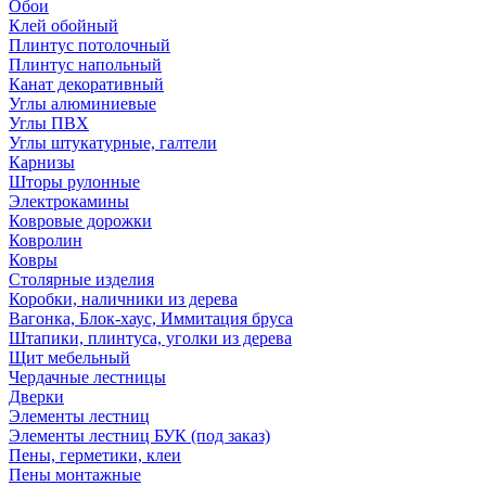
Обои
Клей обойный
Плинтус потолочный
Плинтус напольный
Канат декоративный
Углы алюминиевые
Углы ПВХ
Углы штукатурные, галтели
Карнизы
Шторы рулонные
Электрокамины
Ковровые дорожки
Ковролин
Ковры
Столярные изделия
Коробки, наличники из дерева
Вагонка, Блок-хаус, Иммитация бруса
Штапики, плинтуса, уголки из дерева
Щит мебельный
Чердачные лестницы
Дверки
Элементы лестниц
Элементы лестниц БУК (под заказ)
Пены, герметики, клеи
Пены монтажные