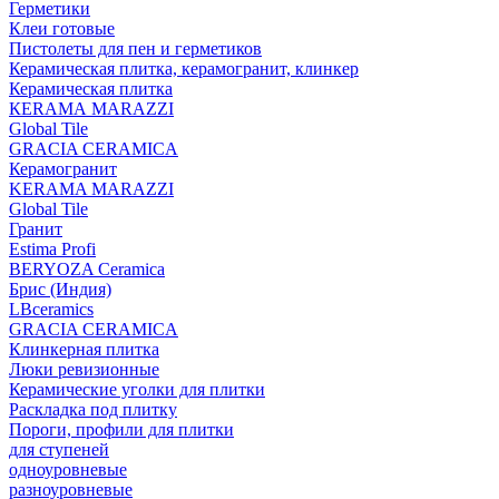
Герметики
Клеи готовые
Пистолеты для пен и герметиков
Керамическая плитка, керамогранит, клинкер
Керамическая плитка
КЕRАМА MARAZZI
Global Tile
GRACIA CERAMICA
Керамогранит
KERAMA MARAZZI
Global Tile
Гранит
Estima Profi
BERYOZA Ceramica
Брис (Индия)
LBceramics
GRACIA CERAMICA
Клинкерная плитка
Люки ревизионные
Керамические уголки для плитки
Раскладка под плитку
Пороги, профили для плитки
для ступеней
одноуровневые
разноуровневые