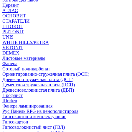
Церезит
АТЛАС
ОСНОВИТ
СТАРАТЕЛИ
LITOKOL
PLITONIT
UNIS
WHITE HILLS/PETRA
VETONIT
DEMEX
Листовые материалы
Фанера
Сотовый поликарбонат
Ориентированно-стружечная плита (ОСП)
Древесно-стружечная плита (ДСП)
Цементно-стружечная плита (ЦСП)
Древесноволокнистая плита (ДВП)
Профлист
Шифер
Фанера ламинированная
Рус Панель RPG из пенополистирола
Гипсокартон и комплектующие
Гипсокартон
Гипсоволокнистый лист (ГВЛ)