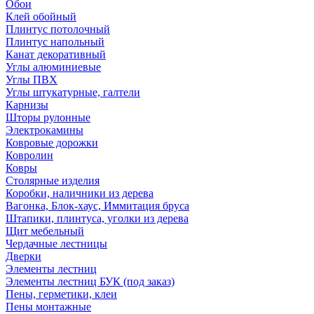
Обои
Клей обойный
Плинтус потолочный
Плинтус напольный
Канат декоративный
Углы алюминиевые
Углы ПВХ
Углы штукатурные, галтели
Карнизы
Шторы рулонные
Электрокамины
Ковровые дорожки
Ковролин
Ковры
Столярные изделия
Коробки, наличники из дерева
Вагонка, Блок-хаус, Иммитация бруса
Штапики, плинтуса, уголки из дерева
Щит мебельный
Чердачные лестницы
Дверки
Элементы лестниц
Элементы лестниц БУК (под заказ)
Пены, герметики, клеи
Пены монтажные