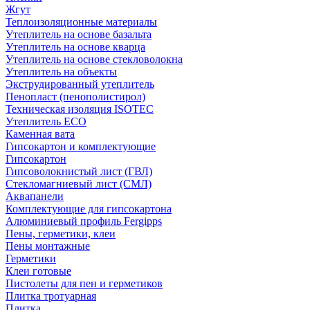
Жгут
Теплоизоляционные материалы
Утеплитель на основе базальта
Утеплитель на основе кварца
Утеплитель на основе стекловолокна
Утеплитель на объекты
Экструдированный утеплитель
Пенопласт (пенополистирол)
Техническая изоляция ISOTEC
Утеплитель ECO
Каменная вата
Гипсокартон и комплектующие
Гипсокартон
Гипсоволокнистый лист (ГВЛ)
Стекломагниевый лист (СМЛ)
Аквапанели
Комплектующие для гипсокартона
Алюминиевый профиль Fergipps
Пены, герметики, клеи
Пены монтажные
Герметики
Клеи готовые
Пистолеты для пен и герметиков
Плитка тротуарная
Плитка