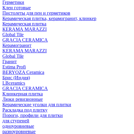
Герметики
Клеи готовые
Пистолеты для пен и герметиков
Керамическая плитка, керамогранит, клинкер
Керамическая плитка
КЕRАМА MARAZZI
Global Tile
GRACIA CERAMICA
Керамогранит
KERAMA MARAZZI
Global Tile
Гранит
Estima Profi
BERYOZA Ceramica
Брис (Индия)
LBceramics
GRACIA CERAMICA
Клинкерная плитка
Люки ревизионные
Керамические уголки для плитки
Раскладка под плитку
Пороги, профили для плитки
для ступеней
одноуровневые
разноуровневые