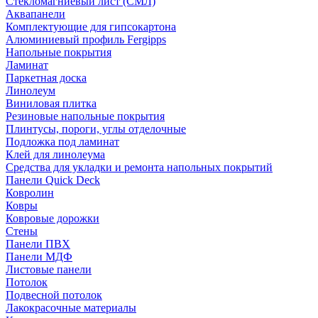
Стекломагниевый лист (СМЛ)
Аквапанели
Комплектующие для гипсокартона
Алюминиевый профиль Fergipps
Напольные покрытия
Ламинат
Паркетная доска
Линолеум
Виниловая плитка
Резиновые напольные покрытия
Плинтусы, пороги, углы отделочные
Подложка под ламинат
Клей для линолеума
Средства для укладки и ремонта напольных покрытий
Панели Quick Deck
Ковролин
Ковры
Ковровые дорожки
Стены
Панели ПВХ
Панели МДФ
Листовые панели
Потолок
Подвесной потолок
Лакокрасочные материалы