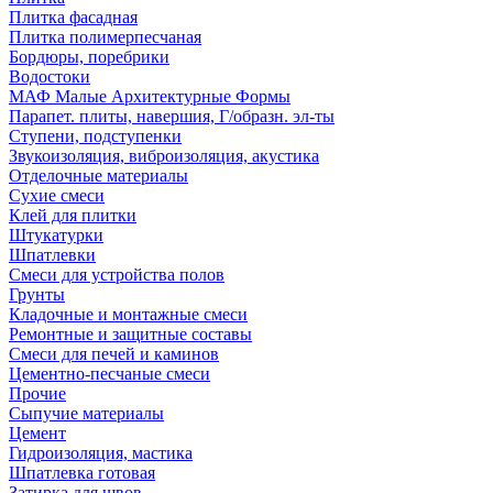
Плитка фасадная
Плитка полимерпесчаная
Бордюры, поребрики
Водостоки
МАФ Малые Архитектурные Формы
Парапет. плиты, навершия, Г/образн. эл-ты
Ступени, подступенки
Звукоизоляция, виброизоляция, акустика
Отделочные материалы
Сухие смеси
Клей для плитки
Штукатурки
Шпатлевки
Смеси для устройства полов
Грунты
Кладочные и монтажные смеси
Ремонтные и защитные составы
Смеси для печей и каминов
Цементно-песчаные смеси
Прочие
Сыпучие материалы
Цемент
Гидроизоляция, мастика
Шпатлевка готовая
Затирка для швов