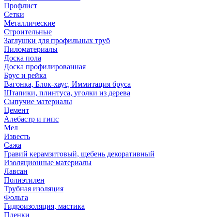
Профлист
Сетки
Металлические
Строительные
Заглушки для профильных труб
Пиломатериалы
Доска пола
Доска профилированная
Брус и рейка
Вагонка, Блок-хаус, Иммитация бруса
Штапики, плинтуса, уголки из дерева
Сыпучие материалы
Цемент
Алебастр и гипс
Мел
Известь
Сажа
Гравий керамзитовый, щебень декоративный
Изоляционные материалы
Лавсан
Полиэтилен
Трубная изоляция
Фольга
Гидроизоляция, мастика
Пленки