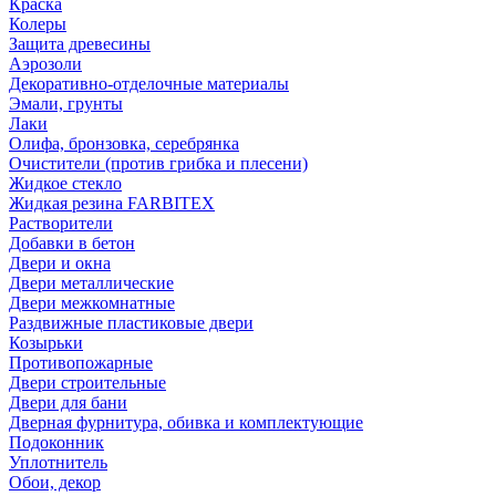
Краска
Колеры
Защита древесины
Аэрозоли
Декоративно-отделочные материалы
Эмали, грунты
Лаки
Олифа, бронзовка, серебрянка
Очистители (против грибка и плесени)
Жидкое стекло
Жидкая резина FARBITEX
Растворители
Добавки в бетон
Двери и окна
Двери металлические
Двери межкомнатные
Раздвижные пластиковые двери
Козырьки
Противопожарные
Двери строительные
Двери для бани
Дверная фурнитура, обивка и комплектующие
Подоконник
Уплотнитель
Обои, декор