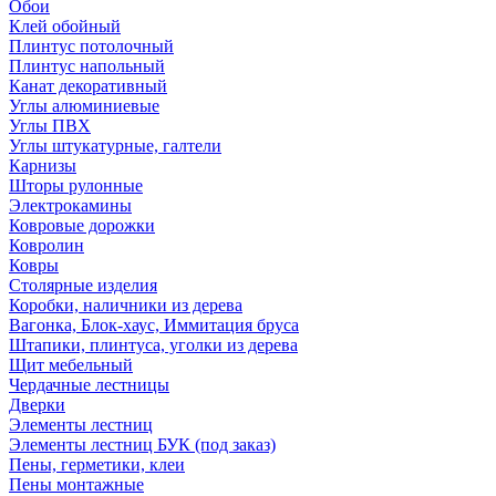
Обои
Клей обойный
Плинтус потолочный
Плинтус напольный
Канат декоративный
Углы алюминиевые
Углы ПВХ
Углы штукатурные, галтели
Карнизы
Шторы рулонные
Электрокамины
Ковровые дорожки
Ковролин
Ковры
Столярные изделия
Коробки, наличники из дерева
Вагонка, Блок-хаус, Иммитация бруса
Штапики, плинтуса, уголки из дерева
Щит мебельный
Чердачные лестницы
Дверки
Элементы лестниц
Элементы лестниц БУК (под заказ)
Пены, герметики, клеи
Пены монтажные