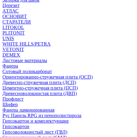
Церезит
АТЛАС
ОСНОВИТ
СТАРАТЕЛИ
LITOKOL
PLITONIT
UNIS
WHITE HILLS/PETRA
VETONIT
DEMEX
Листовые материалы
Фанера
Сотовый поликарбонат
Ориентированно-стружечная плита (ОСП)
Древесно-стружечная плита (ДСП)
Цементно-стружечная плита (ЦСП)
Древесноволокнистая плита (ДВП)
Профлист
Шифер
Фанера ламинированная
Рус Панель RPG из пенополистирола
Гипсокартон и комплектующие
Гипсокартон
Гипсоволокнистый лист (ГВЛ)