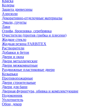
Краска
Колеры
Защита древесины
Аэрозоли
Декоративно-отделочные материалы
Эмали, грунты
Лаки
Олифа, бронзовка, серебрянка
Очистители (против грибка и плесени)
Жидкое стекло
Жидкая резина FARBITEX
Растворители
Добавки в бетон
Двери и окна
Двери металлические
Двери межкомнатные
Раздвижные пластиковые двери
Козырьки
Противопожарные
Двери строительные
Двери для бани
Дверная фурнитура, обивка и комплектующие
Подоконник
Уплотнитель
Обои, декор