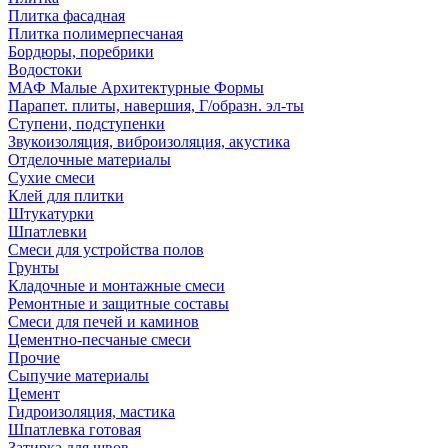
Плитка фасадная
Плитка полимерпесчаная
Бордюры, поребрики
Водостоки
МАФ Малые Архитектурные Формы
Парапет. плиты, навершия, Г/образн. эл-ты
Ступени, подступенки
Звукоизоляция, виброизоляция, акустика
Отделочные материалы
Сухие смеси
Клей для плитки
Штукатурки
Шпатлевки
Смеси для устройства полов
Грунты
Кладочные и монтажные смеси
Ремонтные и защитные составы
Смеси для печей и каминов
Цементно-песчаные смеси
Прочие
Сыпучие материалы
Цемент
Гидроизоляция, мастика
Шпатлевка готовая
Затирка для швов