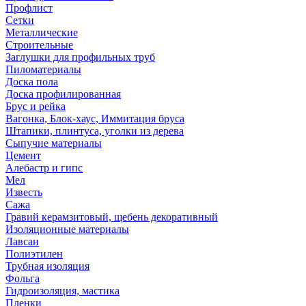
Профлист
Сетки
Металлические
Строительные
Заглушки для профильных труб
Пиломатериалы
Доска пола
Доска профилированная
Брус и рейка
Вагонка, Блок-хаус, Иммитация бруса
Штапики, плинтуса, уголки из дерева
Сыпучие материалы
Цемент
Алебастр и гипс
Мел
Известь
Сажа
Гравий керамзитовый, щебень декоративный
Изоляционные материалы
Лавсан
Полиэтилен
Трубная изоляция
Фольга
Гидроизоляция, мастика
Пленки