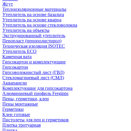
Жгут
Теплоизоляционные материалы
Утеплитель на основе базальта
Утеплитель на основе кварца
Утеплитель на основе стекловолокна
Утеплитель на объекты
Экструдированный утеплитель
Пенопласт (пенополистирол)
Техническая изоляция ISOTEC
Утеплитель ECO
Каменная вата
Гипсокартон и комплектующие
Гипсокартон
Гипсоволокнистый лист (ГВЛ)
Стекломагниевый лист (СМЛ)
Аквапанели
Комплектующие для гипсокартона
Алюминиевый профиль Fergipps
Пены, герметики, клеи
Пены монтажные
Герметики
Клеи готовые
Пистолеты для пен и герметиков
Плитка тротуарная
Плитка