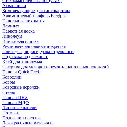
Стекломагниевый лист (СМЛ)
Аквапанели
Комплектующие для гипсокартона
Алюминиевый профиль Fergipps
Напольные покрытия
Ламинат
Паркетная доска
Линолеум
Виниловая плитка
Резиновые напольные покрытия
Плинтусы, пороги, углы отделочные
Подложка под ламинат
Клей для линолеума
Средства для укладки и ремонта напольных покрытий
Панели Quick Deck
Ковролин
Ковры
Ковровые дорожки
Стены
Панели ПВХ
Панели МДФ
Листовые панели
Потолок
Подвесной потолок
Лакокрасочные материалы