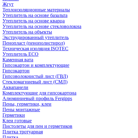
Жгут
Теплоизоляционные материалы
Утеплитель на основе базальта
Утеплитель на основе кварца
Утеплитель на основе стекловолокна
Утеплитель на объекты
Экструдированный утеплитель
Пенопласт (пенополистирол)
Техническая изоляция ISOTEC
Утеплитель ECO
Каменная вата
Гипсокартон и комплектующие
Гипсокартон
Гипсоволокнистый лист (ГВЛ)
Стекломагниевый лист (СМЛ)
Аквапанели
Комплектующие для гипсокартона
Алюминиевый профиль Fergipps
Пены, герметики, клеи
Пены монтажные
Герметики
Клеи готовые
Пистолеты для пен и герметиков
Плитка тротуарная
Плитка