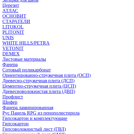
Церезит
АТЛАС
ОСНОВИТ
СТАРАТЕЛИ
LITOKOL
PLITONIT
UNIS
WHITE HILLS/PETRA
VETONIT
DEMEX
Листовые материалы
Фанера
Сотовый поликарбонат
Ориентированно-стружечная плита (ОСП)
Древесно-стружечная плита (ДСП)
Цементно-стружечная плита (ЦСП)
Древесноволокнистая плита (ДВП)
Профлист
Шифер
Фанера ламинированная
Рус Панель RPG из пенополистирола
Гипсокартон и комплектующие
Гипсокартон
Гипсоволокнистый лист (ГВЛ)