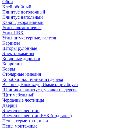
Обои
Клей обойный
Плинтус потолочный
Плинтус напольный
Канат декоративный
Углы алюминиевые
Углы ПВХ
Углы штукатурные, галтели
Карнизы
Шторы рулонные
Электрокамины
Ковровые дорожки
Ковролин
Ковры
Столярные изделия
Коробки, наличники из дерева
Вагонка, Блок-хаус, Иммитация бруса
Штапики, плинтуса, уголки из дерева
Щит мебельный
Чердачные лестницы
Дверки
Элементы лестниц
Элементы лестниц БУК (под заказ)
Пены, герметики, клеи
Пены монтажные