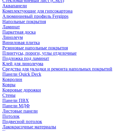
Стекломагниевый лист (СМЛ)
Аквапанели
Комплектующие для гипсокартона
Алюминиевый профиль Fergipps
Напольные покрытия
Ламинат
Паркетная доска
Линолеум
Виниловая плитка
Резиновые напольные покрытия
Плинтусы, пороги, углы отделочные
Подложка под ламинат
Клей для линолеума
Средства для укладки и ремонта напольных покрытий
Панели Quick Deck
Ковролин
Ковры
Ковровые дорожки
Стены
Панели ПВХ
Панели МДФ
Листовые панели
Потолок
Подвесной потолок
Лакокрасочные материалы