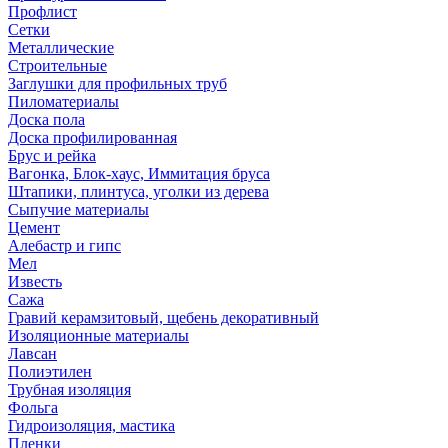
Профлист
Сетки
Металлические
Строительные
Заглушки для профильных труб
Пиломатериалы
Доска пола
Доска профилированная
Брус и рейка
Вагонка, Блок-хаус, Иммитация бруса
Штапики, плинтуса, уголки из дерева
Сыпучие материалы
Цемент
Алебастр и гипс
Мел
Известь
Сажа
Гравий керамзитовый, щебень декоративный
Изоляционные материалы
Лавсан
Полиэтилен
Трубная изоляция
Фольга
Гидроизоляция, мастика
Пленки