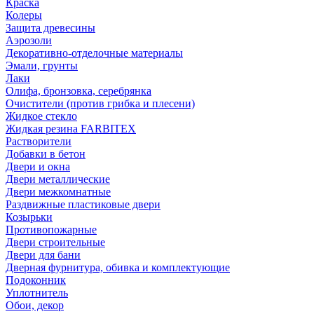
Краска
Колеры
Защита древесины
Аэрозоли
Декоративно-отделочные материалы
Эмали, грунты
Лаки
Олифа, бронзовка, серебрянка
Очистители (против грибка и плесени)
Жидкое стекло
Жидкая резина FARBITEX
Растворители
Добавки в бетон
Двери и окна
Двери металлические
Двери межкомнатные
Раздвижные пластиковые двери
Козырьки
Противопожарные
Двери строительные
Двери для бани
Дверная фурнитура, обивка и комплектующие
Подоконник
Уплотнитель
Обои, декор