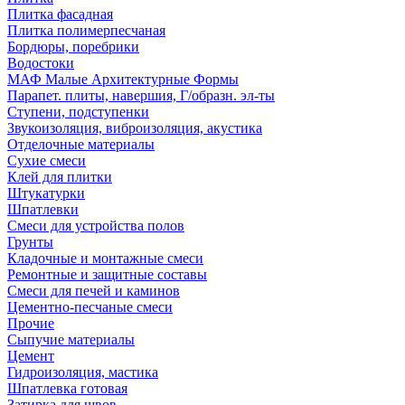
Плитка фасадная
Плитка полимерпесчаная
Бордюры, поребрики
Водостоки
МАФ Малые Архитектурные Формы
Парапет. плиты, навершия, Г/образн. эл-ты
Ступени, подступенки
Звукоизоляция, виброизоляция, акустика
Отделочные материалы
Сухие смеси
Клей для плитки
Штукатурки
Шпатлевки
Смеси для устройства полов
Грунты
Кладочные и монтажные смеси
Ремонтные и защитные составы
Смеси для печей и каминов
Цементно-песчаные смеси
Прочие
Сыпучие материалы
Цемент
Гидроизоляция, мастика
Шпатлевка готовая
Затирка для швов