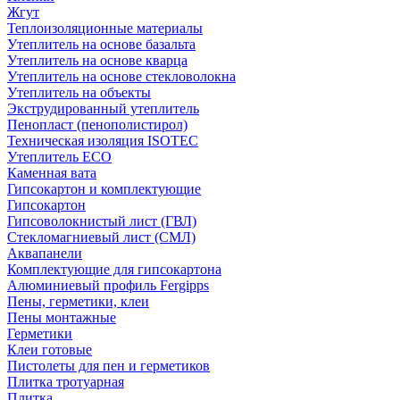
Жгут
Теплоизоляционные материалы
Утеплитель на основе базальта
Утеплитель на основе кварца
Утеплитель на основе стекловолокна
Утеплитель на объекты
Экструдированный утеплитель
Пенопласт (пенополистирол)
Техническая изоляция ISOTEC
Утеплитель ECO
Каменная вата
Гипсокартон и комплектующие
Гипсокартон
Гипсоволокнистый лист (ГВЛ)
Стекломагниевый лист (СМЛ)
Аквапанели
Комплектующие для гипсокартона
Алюминиевый профиль Fergipps
Пены, герметики, клеи
Пены монтажные
Герметики
Клеи готовые
Пистолеты для пен и герметиков
Плитка тротуарная
Плитка