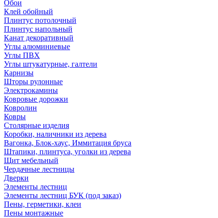
Обои
Клей обойный
Плинтус потолочный
Плинтус напольный
Канат декоративный
Углы алюминиевые
Углы ПВХ
Углы штукатурные, галтели
Карнизы
Шторы рулонные
Электрокамины
Ковровые дорожки
Ковролин
Ковры
Столярные изделия
Коробки, наличники из дерева
Вагонка, Блок-хаус, Иммитация бруса
Штапики, плинтуса, уголки из дерева
Щит мебельный
Чердачные лестницы
Дверки
Элементы лестниц
Элементы лестниц БУК (под заказ)
Пены, герметики, клеи
Пены монтажные