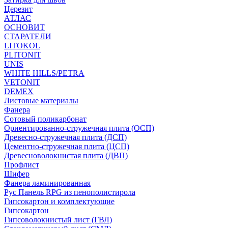
Церезит
АТЛАС
ОСНОВИТ
СТАРАТЕЛИ
LITOKOL
PLITONIT
UNIS
WHITE HILLS/PETRA
VETONIT
DEMEX
Листовые материалы
Фанера
Сотовый поликарбонат
Ориентированно-стружечная плита (ОСП)
Древесно-стружечная плита (ДСП)
Цементно-стружечная плита (ЦСП)
Древесноволокнистая плита (ДВП)
Профлист
Шифер
Фанера ламинированная
Рус Панель RPG из пенополистирола
Гипсокартон и комплектующие
Гипсокартон
Гипсоволокнистый лист (ГВЛ)