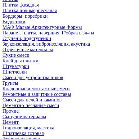
Плитка фасадная
Плитка полимерпесчаная
Бордюры, поребрики
Водостоки
МАФ Малые Архитектурные Формы
Парапет. плиты, навершия, Г/образн. эл-ты
Ступени, подступенки
Звукоизоляция, виброизоляция, акустика
Отделочные материалы
Сухие смеси
Клей для плитки
Штукатурки
Шпатлевки
Смеси для устройства полов
Грунты
Кладочные и монтажные смеси
Ремонтные и защитные составы
Смеси для печей и каминов
Цементно-песчаные смеси
Прочие
Сыпучие материалы
Цемент
Гидроизоляция, мастика
Шпатлевка готовая
Затирка для швов