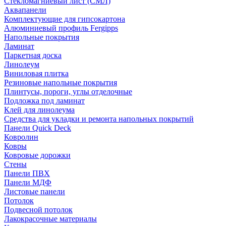
Стекломагниевый лист (СМЛ)
Аквапанели
Комплектующие для гипсокартона
Алюминиевый профиль Fergipps
Напольные покрытия
Ламинат
Паркетная доска
Линолеум
Виниловая плитка
Резиновые напольные покрытия
Плинтусы, пороги, углы отделочные
Подложка под ламинат
Клей для линолеума
Средства для укладки и ремонта напольных покрытий
Панели Quick Deck
Ковролин
Ковры
Ковровые дорожки
Стены
Панели ПВХ
Панели МДФ
Листовые панели
Потолок
Подвесной потолок
Лакокрасочные материалы