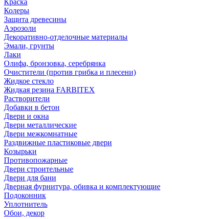
Краска
Колеры
Защита древесины
Аэрозоли
Декоративно-отделочные материалы
Эмали, грунты
Лаки
Олифа, бронзовка, серебрянка
Очистители (против грибка и плесени)
Жидкое стекло
Жидкая резина FARBITEX
Растворители
Добавки в бетон
Двери и окна
Двери металлические
Двери межкомнатные
Раздвижные пластиковые двери
Козырьки
Противопожарные
Двери строительные
Двери для бани
Дверная фурнитура, обивка и комплектующие
Подоконник
Уплотнитель
Обои, декор