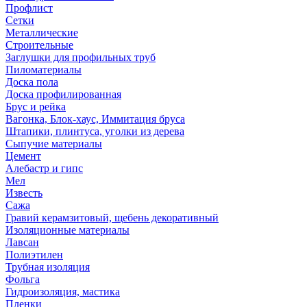
Профлист
Сетки
Металлические
Строительные
Заглушки для профильных труб
Пиломатериалы
Доска пола
Доска профилированная
Брус и рейка
Вагонка, Блок-хаус, Иммитация бруса
Штапики, плинтуса, уголки из дерева
Сыпучие материалы
Цемент
Алебастр и гипс
Мел
Известь
Сажа
Гравий керамзитовый, щебень декоративный
Изоляционные материалы
Лавсан
Полиэтилен
Трубная изоляция
Фольга
Гидроизоляция, мастика
Пленки