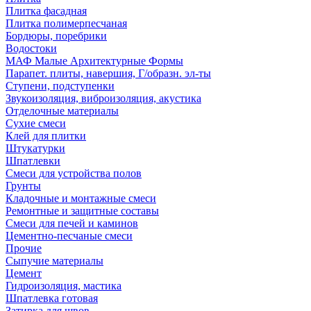
Плитка фасадная
Плитка полимерпесчаная
Бордюры, поребрики
Водостоки
МАФ Малые Архитектурные Формы
Парапет. плиты, навершия, Г/образн. эл-ты
Ступени, подступенки
Звукоизоляция, виброизоляция, акустика
Отделочные материалы
Сухие смеси
Клей для плитки
Штукатурки
Шпатлевки
Смеси для устройства полов
Грунты
Кладочные и монтажные смеси
Ремонтные и защитные составы
Смеси для печей и каминов
Цементно-песчаные смеси
Прочие
Сыпучие материалы
Цемент
Гидроизоляция, мастика
Шпатлевка готовая
Затирка для швов