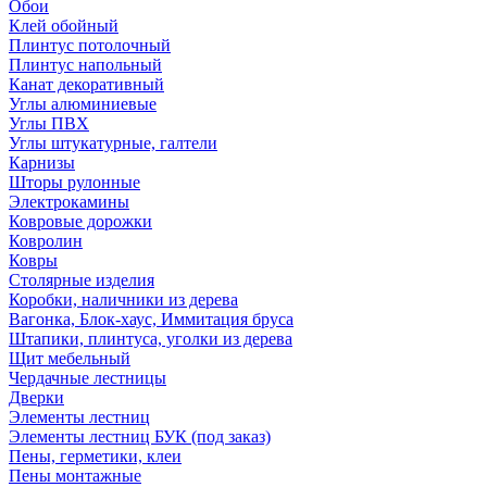
Обои
Клей обойный
Плинтус потолочный
Плинтус напольный
Канат декоративный
Углы алюминиевые
Углы ПВХ
Углы штукатурные, галтели
Карнизы
Шторы рулонные
Электрокамины
Ковровые дорожки
Ковролин
Ковры
Столярные изделия
Коробки, наличники из дерева
Вагонка, Блок-хаус, Иммитация бруса
Штапики, плинтуса, уголки из дерева
Щит мебельный
Чердачные лестницы
Дверки
Элементы лестниц
Элементы лестниц БУК (под заказ)
Пены, герметики, клеи
Пены монтажные