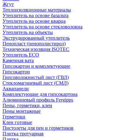
Жгут
Теплоизоляционные материалы
Утеплитель на основе базальта
Утеплитель на основе кварца
Утеплитель на основе стекловолокна
Утеплитель на объекты
Экструдированный утеплитель
Пенопласт (пенополистирол)
Техническая изоляция ISOTEC
Утеплитель ECO
Каменная вата
Гипсокартон и комплектующие
Гипсокартон
Гипсоволокнистый лист (ГВЛ)
Стекломагниевый лист (СМЛ)
Аквапанели
Комплектующие для гипсокартона
Алюминиевый профиль Fergipps
Пены, герметики, клеи
Пены монтажные
Герметики
Клеи готовые
Пистолеты для пен и герметиков
Плитка тротуарная
Плитка