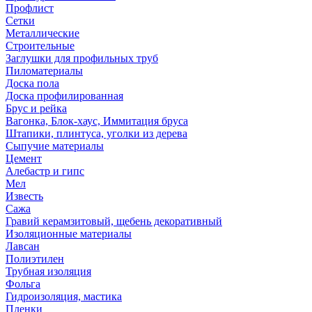
Профлист
Сетки
Металлические
Строительные
Заглушки для профильных труб
Пиломатериалы
Доска пола
Доска профилированная
Брус и рейка
Вагонка, Блок-хаус, Иммитация бруса
Штапики, плинтуса, уголки из дерева
Сыпучие материалы
Цемент
Алебастр и гипс
Мел
Известь
Сажа
Гравий керамзитовый, щебень декоративный
Изоляционные материалы
Лавсан
Полиэтилен
Трубная изоляция
Фольга
Гидроизоляция, мастика
Пленки