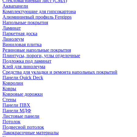
Стекломагниевый лист (СМЛ)
Аквапанели
Комплектующие для гипсокартона
Алюминиевый профиль Fergipps
Напольные покрытия
Ламинат
Паркетная доска
Линолеум
Виниловая плитка
Резиновые напольные покрытия
Плинтусы, пороги, углы отделочные
Подложка под ламинат
Клей для линолеума
Средства для укладки и ремонта напольных покрытий
Панели Quick Deck
Ковролин
Ковры
Ковровые дорожки
Стены
Панели ПВХ
Панели МДФ
Листовые панели
Потолок
Подвесной потолок
Лакокрасочные материалы