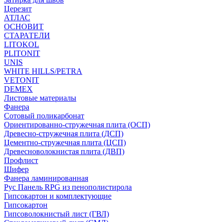
Церезит
АТЛАС
ОСНОВИТ
СТАРАТЕЛИ
LITOKOL
PLITONIT
UNIS
WHITE HILLS/PETRA
VETONIT
DEMEX
Листовые материалы
Фанера
Сотовый поликарбонат
Ориентированно-стружечная плита (ОСП)
Древесно-стружечная плита (ДСП)
Цементно-стружечная плита (ЦСП)
Древесноволокнистая плита (ДВП)
Профлист
Шифер
Фанера ламинированная
Рус Панель RPG из пенополистирола
Гипсокартон и комплектующие
Гипсокартон
Гипсоволокнистый лист (ГВЛ)