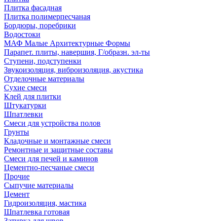
Плитка фасадная
Плитка полимерпесчаная
Бордюры, поребрики
Водостоки
МАФ Малые Архитектурные Формы
Парапет. плиты, навершия, Г/образн. эл-ты
Ступени, подступенки
Звукоизоляция, виброизоляция, акустика
Отделочные материалы
Сухие смеси
Клей для плитки
Штукатурки
Шпатлевки
Смеси для устройства полов
Грунты
Кладочные и монтажные смеси
Ремонтные и защитные составы
Смеси для печей и каминов
Цементно-песчаные смеси
Прочие
Сыпучие материалы
Цемент
Гидроизоляция, мастика
Шпатлевка готовая
Затирка для швов