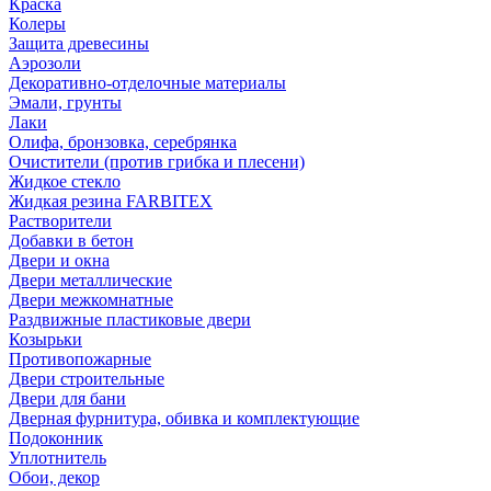
Краска
Колеры
Защита древесины
Аэрозоли
Декоративно-отделочные материалы
Эмали, грунты
Лаки
Олифа, бронзовка, серебрянка
Очистители (против грибка и плесени)
Жидкое стекло
Жидкая резина FARBITEX
Растворители
Добавки в бетон
Двери и окна
Двери металлические
Двери межкомнатные
Раздвижные пластиковые двери
Козырьки
Противопожарные
Двери строительные
Двери для бани
Дверная фурнитура, обивка и комплектующие
Подоконник
Уплотнитель
Обои, декор