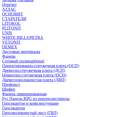
Церезит
АТЛАС
ОСНОВИТ
СТАРАТЕЛИ
LITOKOL
PLITONIT
UNIS
WHITE HILLS/PETRA
VETONIT
DEMEX
Листовые материалы
Фанера
Сотовый поликарбонат
Ориентированно-стружечная плита (ОСП)
Древесно-стружечная плита (ДСП)
Цементно-стружечная плита (ЦСП)
Древесноволокнистая плита (ДВП)
Профлист
Шифер
Фанера ламинированная
Рус Панель RPG из пенополистирола
Гипсокартон и комплектующие
Гипсокартон
Гипсоволокнистый лист (ГВЛ)