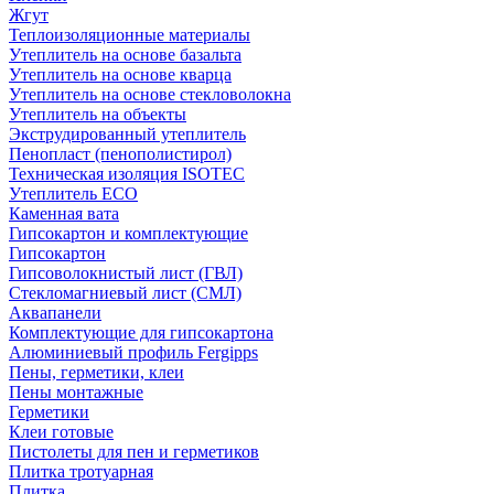
Жгут
Теплоизоляционные материалы
Утеплитель на основе базальта
Утеплитель на основе кварца
Утеплитель на основе стекловолокна
Утеплитель на объекты
Экструдированный утеплитель
Пенопласт (пенополистирол)
Техническая изоляция ISOTEC
Утеплитель ECO
Каменная вата
Гипсокартон и комплектующие
Гипсокартон
Гипсоволокнистый лист (ГВЛ)
Стекломагниевый лист (СМЛ)
Аквапанели
Комплектующие для гипсокартона
Алюминиевый профиль Fergipps
Пены, герметики, клеи
Пены монтажные
Герметики
Клеи готовые
Пистолеты для пен и герметиков
Плитка тротуарная
Плитка