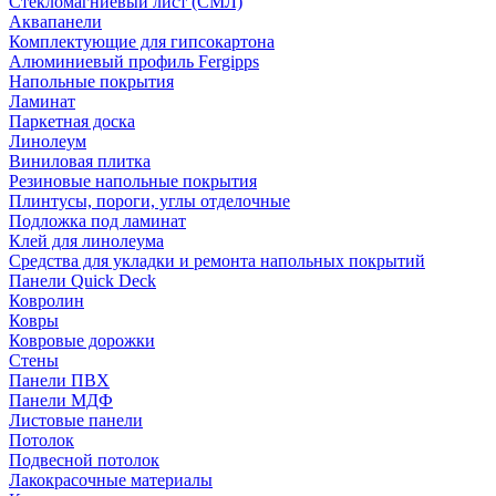
Стекломагниевый лист (СМЛ)
Аквапанели
Комплектующие для гипсокартона
Алюминиевый профиль Fergipps
Напольные покрытия
Ламинат
Паркетная доска
Линолеум
Виниловая плитка
Резиновые напольные покрытия
Плинтусы, пороги, углы отделочные
Подложка под ламинат
Клей для линолеума
Средства для укладки и ремонта напольных покрытий
Панели Quick Deck
Ковролин
Ковры
Ковровые дорожки
Стены
Панели ПВХ
Панели МДФ
Листовые панели
Потолок
Подвесной потолок
Лакокрасочные материалы