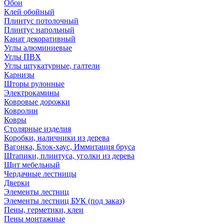
Обои
Клей обойный
Плинтус потолочный
Плинтус напольный
Канат декоративный
Углы алюминиевые
Углы ПВХ
Углы штукатурные, галтели
Карнизы
Шторы рулонные
Электрокамины
Ковровые дорожки
Ковролин
Ковры
Столярные изделия
Коробки, наличники из дерева
Вагонка, Блок-хаус, Иммитация бруса
Штапики, плинтуса, уголки из дерева
Щит мебельный
Чердачные лестницы
Дверки
Элементы лестниц
Элементы лестниц БУК (под заказ)
Пены, герметики, клеи
Пены монтажные