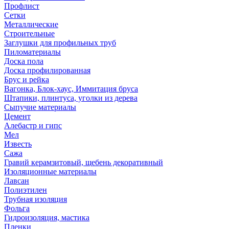
Профлист
Сетки
Металлические
Строительные
Заглушки для профильных труб
Пиломатериалы
Доска пола
Доска профилированная
Брус и рейка
Вагонка, Блок-хаус, Иммитация бруса
Штапики, плинтуса, уголки из дерева
Сыпучие материалы
Цемент
Алебастр и гипс
Мел
Известь
Сажа
Гравий керамзитовый, щебень декоративный
Изоляционные материалы
Лавсан
Полиэтилен
Трубная изоляция
Фольга
Гидроизоляция, мастика
Пленки