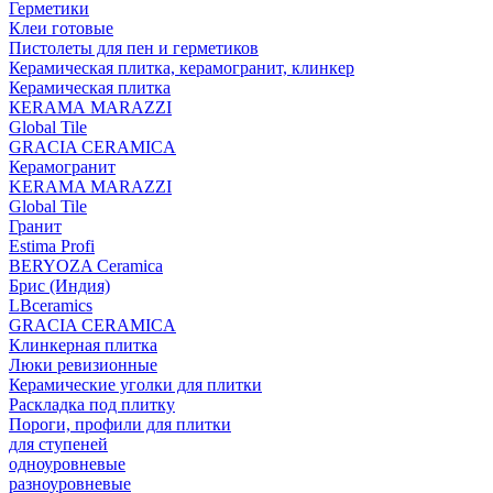
Герметики
Клеи готовые
Пистолеты для пен и герметиков
Керамическая плитка, керамогранит, клинкер
Керамическая плитка
КЕRАМА MARAZZI
Global Tile
GRACIA CERAMICA
Керамогранит
KERAMA MARAZZI
Global Tile
Гранит
Estima Profi
BERYOZA Ceramica
Брис (Индия)
LBceramics
GRACIA CERAMICA
Клинкерная плитка
Люки ревизионные
Керамические уголки для плитки
Раскладка под плитку
Пороги, профили для плитки
для ступеней
одноуровневые
разноуровневые