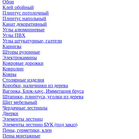
Обои
Клей обойный
Плинтус потолочный
Плинтус напольный
Канат декоративный
Углы алюминиевые
Углы ПВХ
Углы штукатурные, галтели
Карнизы
Шторы рулонные
Электрокамины
Ковровые дорожки
Ковролин
Ковры
Столярные изделия
Коробки, наличники из дерева
Вагонка, Блок-хаус, Иммитация бруса
Штапики, плинтуса, уголки из дерева
Щит мебельный
Чердачные лестницы
Дверки
Элементы лестниц
Элементы лестниц БУК (под заказ)
Пены, герметики, клеи
Пены монтажные