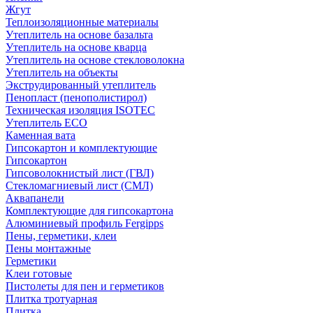
Жгут
Теплоизоляционные материалы
Утеплитель на основе базальта
Утеплитель на основе кварца
Утеплитель на основе стекловолокна
Утеплитель на объекты
Экструдированный утеплитель
Пенопласт (пенополистирол)
Техническая изоляция ISOTEC
Утеплитель ECO
Каменная вата
Гипсокартон и комплектующие
Гипсокартон
Гипсоволокнистый лист (ГВЛ)
Стекломагниевый лист (СМЛ)
Аквапанели
Комплектующие для гипсокартона
Алюминиевый профиль Fergipps
Пены, герметики, клеи
Пены монтажные
Герметики
Клеи готовые
Пистолеты для пен и герметиков
Плитка тротуарная
Плитка