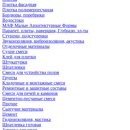
Плитка фасадная
Плитка полимерпесчаная
Бордюры, поребрики
Водостоки
МАФ Малые Архитектурные Формы
Парапет. плиты, навершия, Г/образн. эл-ты
Ступени, подступенки
Звукоизоляция, виброизоляция, акустика
Отделочные материалы
Сухие смеси
Клей для плитки
Штукатурки
Шпатлевки
Смеси для устройства полов
Грунты
Кладочные и монтажные смеси
Ремонтные и защитные составы
Смеси для печей и каминов
Цементно-песчаные смеси
Прочие
Сыпучие материалы
Цемент
Гидроизоляция, мастика
Шпатлевка готовая
Затирка для швов