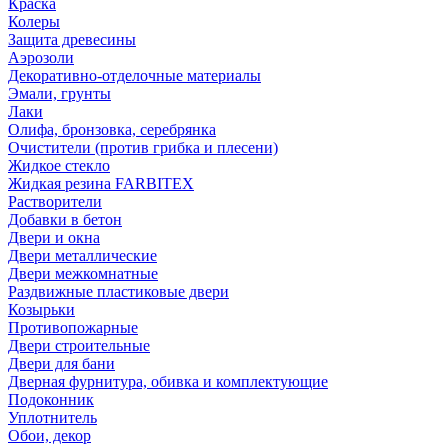
Краска
Колеры
Защита древесины
Аэрозоли
Декоративно-отделочные материалы
Эмали, грунты
Лаки
Олифа, бронзовка, серебрянка
Очистители (против грибка и плесени)
Жидкое стекло
Жидкая резина FARBITEX
Растворители
Добавки в бетон
Двери и окна
Двери металлические
Двери межкомнатные
Раздвижные пластиковые двери
Козырьки
Противопожарные
Двери строительные
Двери для бани
Дверная фурнитура, обивка и комплектующие
Подоконник
Уплотнитель
Обои, декор