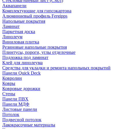
Стекломагниевый лист (СМЛ)
Аквапанели
Комплектующие для гипсокартона
Алюминиевый профиль Fergipps
Напольные покрытия
Ламинат
Паркетная доска
Линолеум
Виниловая плитка
Резиновые напольные покрытия
Плинтусы, пороги, углы отделочные
Подложка под ламинат
Клей для линолеума
Средства для укладки и ремонта напольных покрытий
Панели Quick Deck
Ковролин
Ковры
Ковровые дорожки
Стены
Панели ПВХ
Панели МДФ
Листовые панели
Потолок
Подвесной потолок
Лакокрасочные материалы