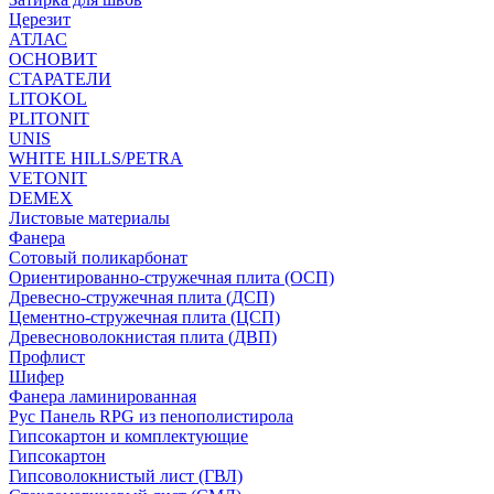
Церезит
АТЛАС
ОСНОВИТ
СТАРАТЕЛИ
LITOKOL
PLITONIT
UNIS
WHITE HILLS/PETRA
VETONIT
DEMEX
Листовые материалы
Фанера
Сотовый поликарбонат
Ориентированно-стружечная плита (ОСП)
Древесно-стружечная плита (ДСП)
Цементно-стружечная плита (ЦСП)
Древесноволокнистая плита (ДВП)
Профлист
Шифер
Фанера ламинированная
Рус Панель RPG из пенополистирола
Гипсокартон и комплектующие
Гипсокартон
Гипсоволокнистый лист (ГВЛ)