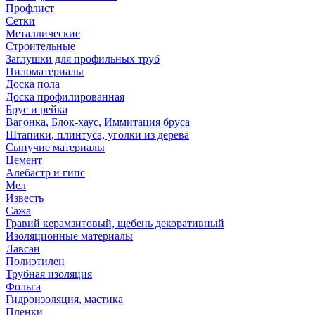
Профлист
Сетки
Металлические
Строительные
Заглушки для профильных труб
Пиломатериалы
Доска пола
Доска профилированная
Брус и рейка
Вагонка, Блок-хаус, Иммитация бруса
Штапики, плинтуса, уголки из дерева
Сыпучие материалы
Цемент
Алебастр и гипс
Мел
Известь
Сажа
Гравий керамзитовый, щебень декоративный
Изоляционные материалы
Лавсан
Полиэтилен
Трубная изоляция
Фольга
Гидроизоляция, мастика
Пленки